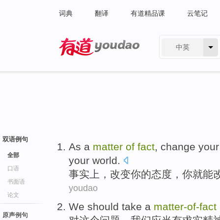
词典
翻译
有道精品课
云笔记
中英
有道 - 网易旗下搜索
双语例句
A
s a
matter
of
fact
, change you
全部
your world.
口语
事
实上，改变你的态度，你就能
书面语
youdao
论文
We
should
take a
matter-of
-
fact
原声例句