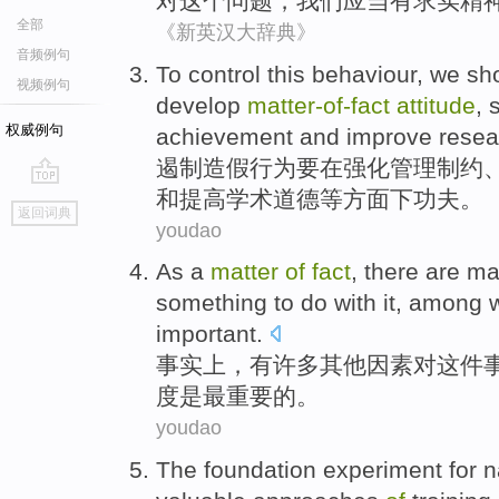
对
这个
问题
，
我们
应当
有求实精
全部
《新英汉大辞典》
音频例句
To control this
behaviour
,
we sh
视频例句
develop
matter-of
-
fact
attitude
,
权威例句
achievement
and
improve
resea
遏制造假
行为
要
在
强化
管理
制约
和
提高
学术
道德等方面下功夫。
go
返回词典
top
youdao
As a
matter
of
fact
,
there
are
ma
something to
do
with it,
among
w
important
.
事实上
，
有
许多
其他
因素
对这件
度
是
最
重要
的。
youdao
The
foundation
experiment
for n