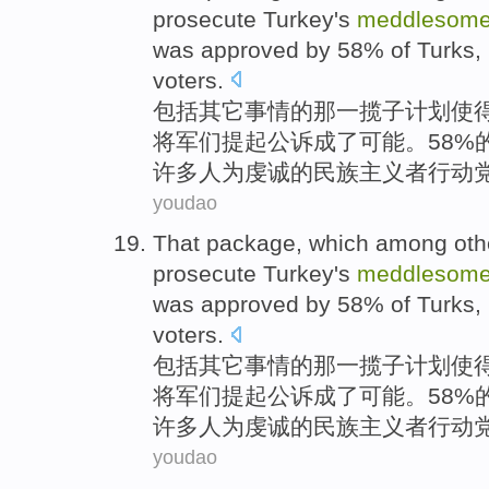
prosecute
Turkey
's
meddlesom
was
approved
by 58%
of
Turks
,
voters
.
包括
其它
事情
的
那
一揽子计划
使
将军们
提起公诉
成了
可能
。58%
许多
人为虔诚的民族主义者行动党
youdao
That
package
, which
among
oth
prosecute
Turkey
's
meddlesom
was
approved
by 58%
of
Turks
,
voters
.
包括
其它
事情
的
那
一揽子计划
使
将军们
提起公诉
成了
可能
。58%
许多
人为虔诚的民族主义者行动党
youdao