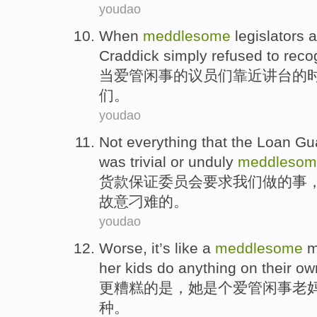
youdao
When
meddlesome
legislators
a
Craddick
simply
refused to
reco
当
爱管闲事
的
议员们
靠近
讲台
的
们
。
youdao
Not
everything that
the
Loan
Gu
was
trivial
or
unduly
meddlesom
货款
保证
委员会
要求
我们
做
的
事
故意
刁难的。
youdao
Worse
,
it
’s like a
meddlesome
m
her kids
do
anything
on
their ow
更
糟糕的是，
她
是个爱管闲事
老
种
。