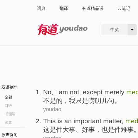
词典
翻译
有道精品课
云笔记
中英
有道 - 网易旗下搜索
双语例句
No
,
I am
not,
except merely
med
全部
不是
的，
我
只是
唠叨几
句
。
口语
youdao
书面语
This
is
an
important matter
,
med
论文
这
是
件
大事
、
好事
，
也是
件难事
原声例句