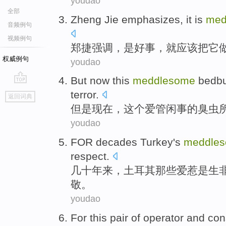
youdao
全部
Zheng
Jie
emphasizes
, it
is
med
音频例句
视频例句
郑捷
强调
，
是
好事
，就
应该
把
它
权威例句
youdao
But
now
this
meddlesome
bedb
go
terror
.
返回词典
top
但是
现在
，
这个
爱
管闲事
的臭虫
youdao
FOR decades
Turkey
's
meddle
respect
.
几十
年来，
土耳其
那些爱
惹是生
敬。
youdao
For
this
pair
of operator
and
con