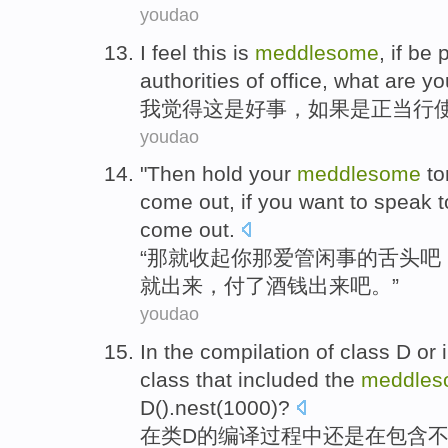
youdao
I
feel
this
is
meddlesome
,
if
be
authorities of office
, what are
yo
我
觉得
这
是
好事
，
如果
是
正当
行
youdao
"
Then
hold
your
meddlesome
t
come
out
,
if
you
want to
speak
t
come out.
“
那
就收起
你
那爱
管闲事
的
舌头
吧
就
出来
，
付
了酒钱
出来
吧。”
youdao
In
the
compilation
of
class
D
or
i
class
that included
the
meddles
D()
.nest
(1000)?
在
类
D
的
编译
过程中
还是
在
包含