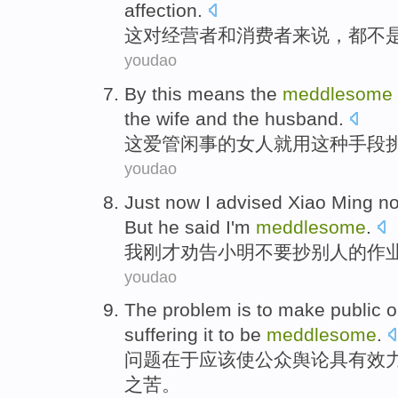
affection.
这
对经营者
和
消费者
来说，都
不
youdao
By
this
means
the
meddlesome
the wife and
the
husband
.
这
爱
管闲事
的
女人
就
用
这种
手段
youdao
Just now
I
advised
Xiao Ming
no
But
he
said
I
'm
meddlesome
.
我
刚才
劝告
小明
不要
抄
别人
的
作
youdao
The
problem
is to
make
public
o
suffering
it
to be
meddlesome
.
问题
在于应该
使
公众
舆论
具有效
之苦。