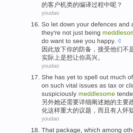
的
客户机
类的编译过程中呢？
youdao
So
let down
your
defences
and
they
're not
just being
meddleso
do
want to
see
you
happy
.
因此
放下
你
的
防备
，
接受
他们
不
实际上
是
想
让
你
高兴
。
youdao
She
has yet
to
spell out much
of
on
such
vital
issues
as
tax
or
cl
suspiciously
meddlesome
tende
另外
她
还
需要
详细阐述
她
的
主要
化
这样
重大
的
议题
，
而且
有人
怀
youdao
That
package
, which
among
oth