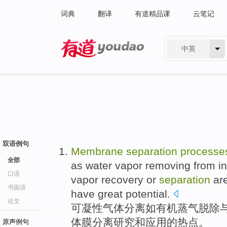
词典
翻译
有道精品课
云笔记
中英
有道 - 网易旗下搜索
双语例句
Membrane
separation
processe
全部
as
water
vapor
removing from in
口语
vapor
recovery
or
separation
ar
书面语
have great potential.
论文
可凝
性气体
分离
如
有机
蒸气
脱除
体
膜
分离研究
和
应用的热点。
原声例句