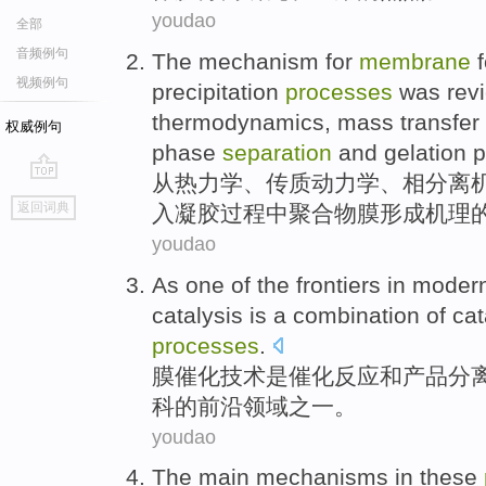
youdao
全部
音频例句
The
mechanism
for
membrane
视频例句
precipitation
processes
was
rev
thermodynamics
,
mass transfer
权威例句
phase
separation
and
gelation
p
从
热力学、
传
质
动力学
、
相
分离
go
返回词典
入
凝胶
过程
中聚合物
膜
形成
机理
top
youdao
As one
of
the
frontiers
in moder
catalysis
is
a combination of cat
processes
.
膜
催化
技术
是
催化
反应
和
产品分
科
的前沿领域之一。
youdao
The
main
mechanisms
in these