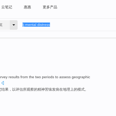
云笔记
惠惠
更多产品
英
urvey
results
from
the
two
periods
to
assess
geographic
.
究
结果
，
以
评估所观察
的
精神
苦恼发病
在
地理上
的
模式
。