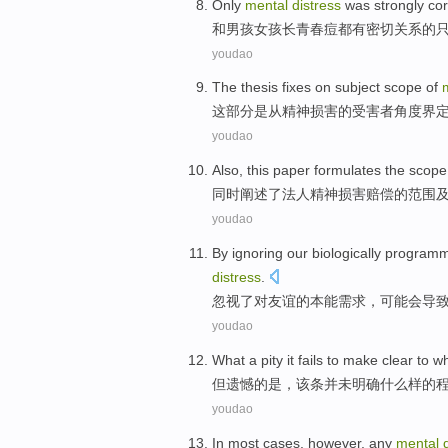
Only
mental
distress
was strongly cor
和
男孩
女孩
长青春痘
都
有
密切关系的
youdao
The
thesis fixes on
subject
scope
of
这
部分是从
精神
损害
的
受害者角度
界
youdao
Also
, this
paper
formulates
the
scope
同时
阐述
了
法人
精神
损害
赔偿
的
范围
youdao
By
ignoring
our biologically
program
distress
.
忽视了对
友谊
的本能
需求
，可能会导
youdao
What
a
pity
it fails to
make clear
to w
但
遗憾
的
是，
该条
并未
明确
什么样
的
youdao
In
most
cases
,
however
,
any
mental