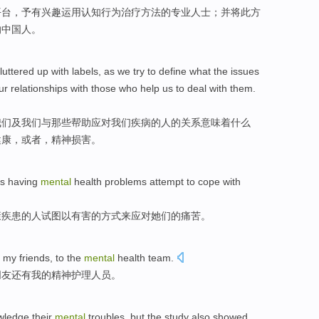
平台，予
有
兴趣
运用
认知行为
治疗
方法
的
专业
人士；并将此方
的
中国人
。
luttered up with
labels
,
as
we
try to
define
what
the
issues
ur
relationships
with
those who
help
us
to deal with
them
.
我们
及
我们
与
那些
帮助
应对
我们疾病的
人
的
关系
意味着
什么
健康
，
或者
，精神
损害
。
as
having
mental
health
problems
attempt to
cope with
康
疾患
的人
试图
以
有害
的
方式
来
应对
她们的
痛苦
。
to my
friends
, to
the
mental
health
team
.
朋友
还有我
的
精神
护理
人员
。
wledge
their
mental
troubles
,
but
the study
also
showed