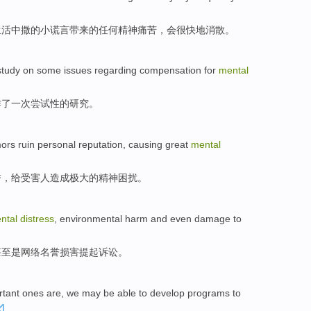
生活
中撒的小
谎言
带来的
任何
精神
痛苦
，会
很快地
消散
。
study
on
some
issues
regarding
compensation for
mental
作
了一
次尝试性
的
研究
。
ors
ruin
personal
reputation
,
causing
great
mental
誉
，
给
受害人
造成
极大的
精神
困扰
。
ntal
distress
,
environmental
harm
and
even
damage
to
甚至是
网络
名誉
损害
提起
诉讼。
rtant
ones
are,
we
may
be
able
to
develop
programs
to