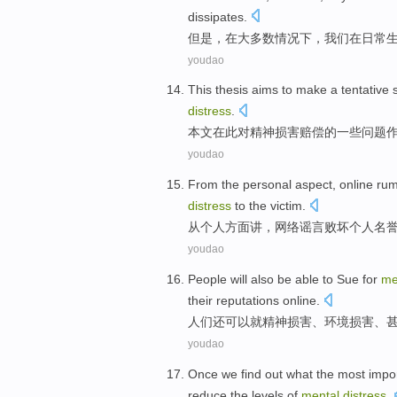
dissipates
.
但是
，
在
大多数
情况下
，我们在
日常
youdao
This thesis
aims to
make
a
tentative
distress
.
本文
在
此对
精神
损害
赔偿
的
一些
问题
youdao
From
the
personal
aspect
,
online
rum
distress
to
the victim
.
从
个人
方面讲
，
网络
谣言
败坏
个人
名
youdao
People
will also
be able
to
Sue
for
me
their reputations
online
.
人们
还
可以
就
精神
损害
、
环境
损害
、
youdao
Once
we
find out
what the most
impo
reduce
the
levels
of
mental
distress
.