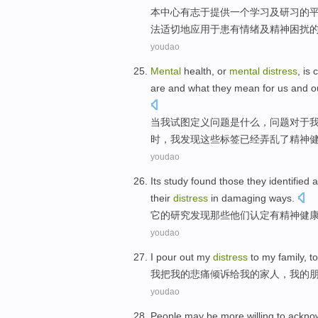
本
中心
有志于
提供
一个
学习
及
研习的
法适切
地
应用于
患有
情绪
及精神困扰
youdao
Mental
health
,
or
mental
distress
,
is
c
are and what they
mean
for
us
and
o
当
我
试图
定义
问题
是
什么
，问题
对于
时
，我发现这些标签
已经
弄
乱
了
精神
youdao
Its
study
found
those
they
identified 
their
distress
in
damaging
ways
.
它
的
研究
发现
那些
他们
认定
有
精神
健
youdao
I
pour out
my
distress
to
my
family
, 
我
把
我
的
悲痛倾诉
给
我的
家人
，我的
youdao
People
may
be more willing to
ackno