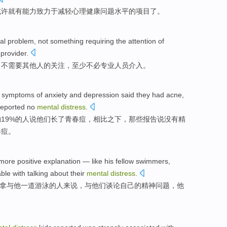
或许就
有
能力
致力于
减轻
心理健康问题
水平
的
项目
了。
al
problem
,
not
something requiring
the
attention
of
provider.
，
不
需要
其他人
的
关注
，
至少
不必
专业
人员介入。
symptoms
of
anxiety
and
depression
said
they
had
acne
,
reported
no
mental
distress
.
约
19%的
人
说
他们
长
了
青春痘
，
相比之下
，
那些
报告说
没有
精
春痘。
more positive explanation —
like
his
fellow
swimmers
,
able
with
talking about
their
mental
distress
.
拿
与
他
一道
游泳
的
人
来说，
与
他们
谈论
自己的
精神
问题，他