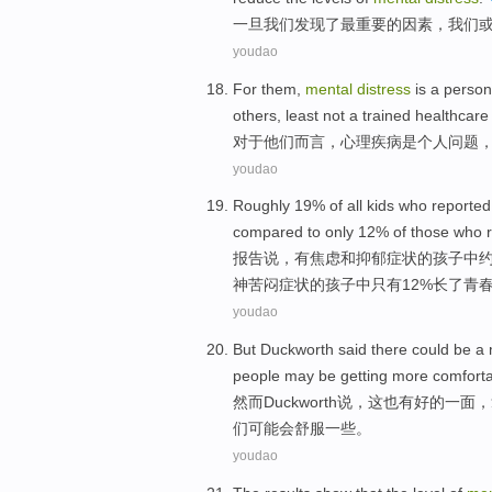
一旦
我们
发现
了
最
重要
的因素
，我们
youdao
For
them
,
mental
distress
is a
person
others
,
least
not
a trained
healthcare 
对于
他们而言
，
心理
疾病
是个
人
问题
youdao
Roughly
19%
of
all
kids
who
reported
compared
to
only
12%
of
those who
报告
说
，有
焦虑
和
抑郁
症状
的
孩子
中
神
苦闷症状的孩子中
只有
12%长了青
youdao
But
Duckworth
said
there
could
be
a 
people
may
be
getting more
comfort
然而
Duckworth
说
，
这
也
有
好的一面，
们
可能
会
舒服一些
。
youdao