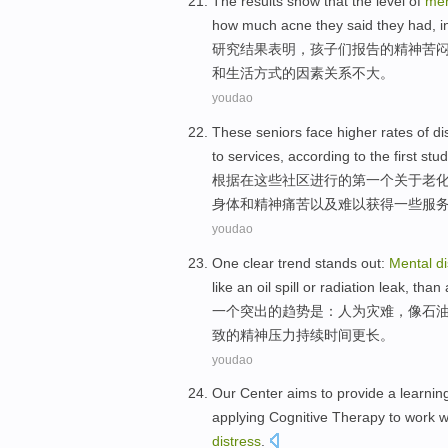
The results
show that
the
level
of
men
how much
acne
they
said they
had
, 
研究
结果
表明
，
孩子们
报告
的
精神
苦
和
生活方式的
因素
关系不大。
youdao
These
seniors
face
higher
rates
of
di
to
services
,
according to
the first
stu
根据
在
这些
社区
进行
的
第一
个
关于
老
身体
和
精神
痛苦
以及
难以
获得
一些
服
youdao
One
clear
trend
stands out:
Mental
d
like
an
oil
spill
or
radiation
leak
,
than
a
一个
突出
的
趋势
是：
人为
灾难
，
像
石
致的精神压力
持续
时间
更长。
youdao
Our
Center
aims to
provide
a
learnin
applying
Cognitive
Therapy
to
work w
distress
.