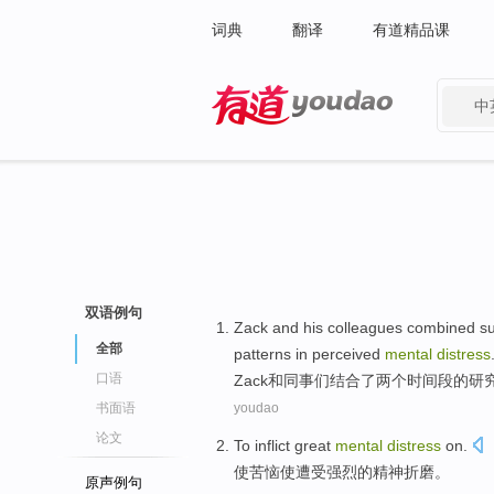
词典
翻译
有道精品课
中
有道 - 网易旗下搜索
双语例句
Zack
and
his colleagues
combined
s
全部
patterns
in
perceived
mental
distress
口语
Zack
和
同事
们
结合
了
两个
时间段
的
研
书面语
youdao
论文
To inflict
great
mental
distress
on
.
使
苦恼使遭受强烈的精神折磨。
原声例句