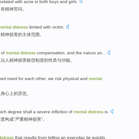
related
with
acne
in
both
boys
and
girls
.
只有
精神
苦闷
。
mental
distress
limited
with
victim
.
定
精神损害的
主体
范围
。
of
mental
distress
compensation
,
and
the
nature an...
及法人精神损害赔偿制度
的
性质
与
功能。
med
need
for each other, we risk
physical and
mental
致身心上的异恙。
hich
degree
shall a
severe
infliction
of
mental
distress
is.
程度
构成“
严重
精神
损害
”。
distress
that results from telling an
everyday
lie
quickly