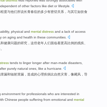
tal
distress
kids
reported
was strongly
associated
with
independent of
other
factors
like
diet
or
lifestyle
.
闷
程度
与
他们
所说
长青春痘
的
多少
有
密切
关系
，与
其它
如
饮食
sability
,
physical
and
mental
distress
and
a
lack
of
access
dy
on
aging
and
health
in
these
communities
.
化
和
健康问题
的
研究
，这些
老年人们
面临着
更高
比例
的
残疾
、
务
。
istress
tends to
linger
longer after
man-made
disasters
,
fter purely
natural
ones,
like
a hurricane.
油
泄漏
和
辐射
泄漏
，造成的
心理
疾病
比
自然
灾害，像飓风，导
g
environment
for
professionals
who
are interested
in
ith
Chinese people
suffering from
emotional
and
mental