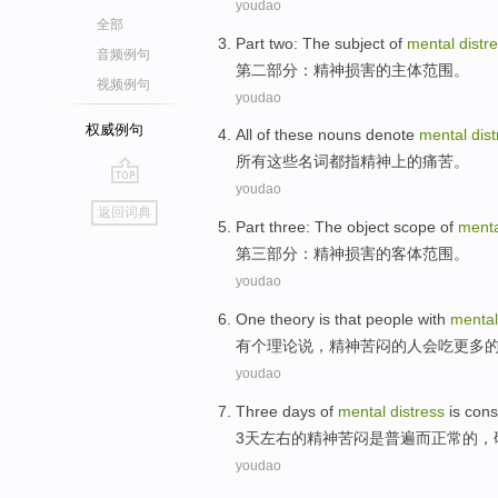
youdao
全部
Part two
: The
subject
of
mental
distr
音频例句
第二
部分：
精神
损害
的
主体
范围。
视频例句
youdao
权威例句
All
of
these
nouns denote
mental
dis
所有
这些
名词
都指
精神上
的痛苦。
youdao
go
返回词典
top
Part three
: The
object
scope
of
menta
第三
部分：
精神
损害
的
客体
范围
。
youdao
One
theory
is
that
people
with
mental
有个
理论
说
，
精神
苦闷
的
人
会吃
更多
youdao
Three
days
of
mental
distress
is
cons
3
天左右
的
精神
苦闷
是
普遍
而正常
的，
youdao