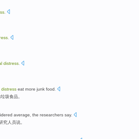
ess
.
tress
.
l
distress
.
distress
eat
more
junk
food
.
的
垃圾
食品
。
idered
average
,
the researchers
say
.
研究
人员说。