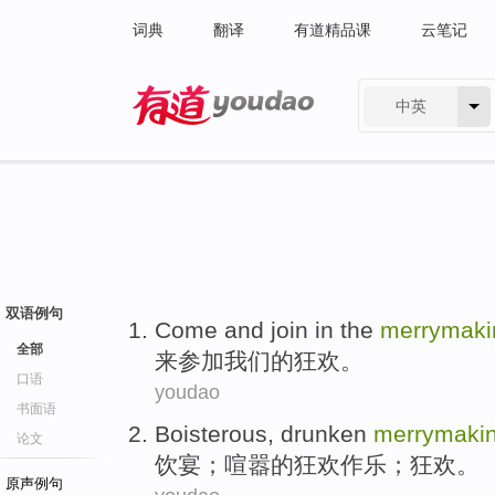
词典
翻译
有道精品课
云笔记
中英
有道 - 网易旗下搜索
双语例句
Come and
join in
the
merrymaki
全部
来
参加
我们
的
狂欢。
口语
youdao
书面语
Boisterous, drunken
merrymaki
论文
饮宴
；喧嚣的
狂欢
作乐；狂欢。
原声例句