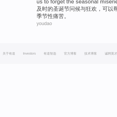
us
to forget
the
seasonal
miseri
及时
的
圣诞节
问候
与
狂欢
，可以
季节性
痛苦
。
youdao
关于有道
Investors
有道智选
官方博客
技术博客
诚聘英