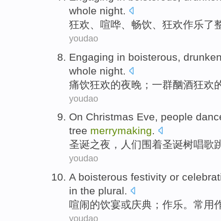
whole night.
狂欢
、喧哗、
畅饮
、狂欢
作乐
了
youdao
Engaging in
boisterous
,
drunke
whole
night
.
痛饮
狂欢
的
夜晚
；一群
酗酒
狂欢
youdao
On
Christmas
Eve
,
people
danc
tree
merrymaking
.
圣诞
之夜
，
人们
围着
圣诞树
唱歌
youdao
A boisterous
festivity
or
celebrat
in
the plural
.
喧闹
的饮宴
或
庆典
；
作乐
。
常用
youdao