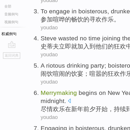
youdao
全部
To engage
in boisterous,
drunk
音频例句
参加
喧哗的畅饮的
寻欢作乐
。
视频例句
youdao
权威例句
Steve
wasted no time
joining
the
史蒂夫
立即
就
加入到
他们
的
狂欢
go
youdao
返回词典
top
A riotous
drinking
party;
boister
闹
饮
喧闹的饮宴
；喧嚣的狂欢作
youdao
Merrymaking
begins
on
New Ye
midnight
.
尽情
欢乐
在
新年
前夕
开始
，持续
youdao
Engaging in
boisterous
, drunke