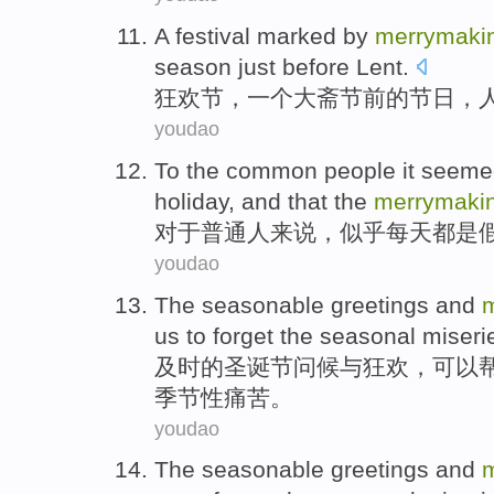
A
festival marked
by
merrymaki
season just before Lent.
狂欢节
，
一个
大斋节前的节日，
youdao
To the
common people
it
seeme
holiday
, and that the
merrymaki
对于
普通人
来说，
似乎
每天
都
是
youdao
The seasonable
greetings
and
us
to forget
the
seasonal
miseri
及时
的
圣诞节
问候
与
狂欢
，可以
季节性
痛苦
。
youdao
The seasonable
greetings
and