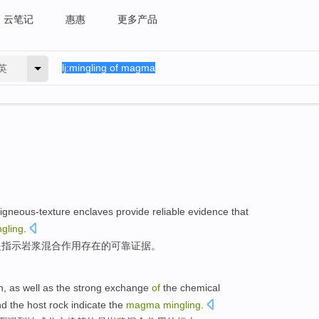
云笔记
惠惠
更多产品
英
igneous-texture
enclaves provide
reliable
evidence
that
gling
.
是
指示
岩浆
混合作用
存在
的
可靠
证据
。
n
, as
well
as the
strong
exchange
of
the
chemical
nd
the
host
rock
indicate
the
magma
mingling
.