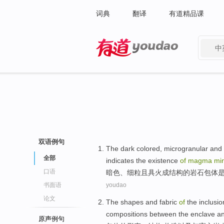
词典
翻译
有道精品课
中
有道 - 网易旗下搜索
双语例句
The dark colored,
microgranular
and 
全部
indicates
the
existence
of
magma
min
口语
暗色
、细粒
且
具火成结构
的
岩石包体
书面语
youdao
论文
The
shapes
and
fabric
of
the
inclusio
compositions
between the enclave
a
原声例句