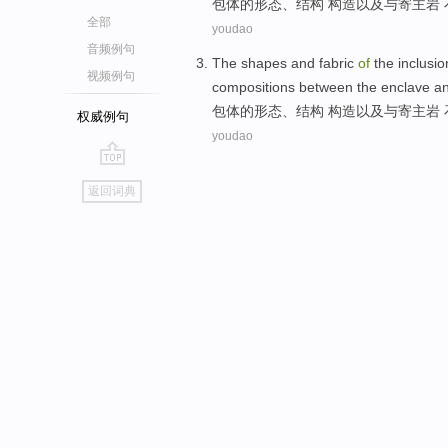
包
体
的
形态
、
结构 构造
以及
与
寄主
岩
全部
youdao
音频例句
The
shapes
and
fabric
of
the
inclusio
视频例句
compositions
between the enclave
a
包
体
的
形态
、
结构 构造
以及
与
寄主
岩
权威例句
youdao
go
返回词典
top