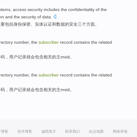
stems
,
access
security
includes
the
confidentiality
of
the
ion
and
the security of
data
.
主要包括
身份
保密
、
实体
认证
和
数据
的
安全三个方面。
rectory
number
, the
subscriber
record
contains
the
related
号码
，用户
记录
就会
包含
相关
的
主msid
。
rectory
number
, the
subscriber
record
contains
the
related
号码
，用户
记录
就会
包含
相关
的
主msid
。
方博客
技术博客
诚聘英才
联系我们
站点地图
网络举报