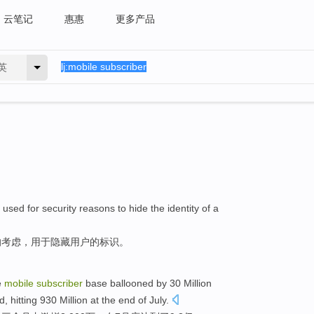
云笔记
惠惠
更多产品
英
,
used
for
security
reasons
to
hide
the identity
of
a
的考虑，
用于
隐藏
用户的标识。
e
mobile
subscriber
base
ballooned
by 30 Million
od,
hitting
930 Million
at
the end of July
.