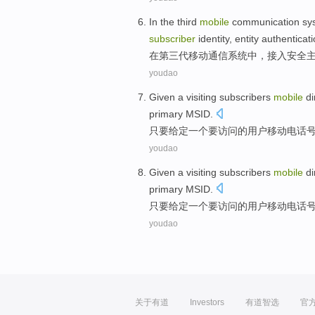
In
the third
mobile
communication
sy
subscriber
identity
,
entity
authenticat
在
第三
代
移动
通信
系统中
，
接入
安全
youdao
Given
a
visiting
subscribers
mobile
di
primary
MSID.
只要给定
一个
要访问
的
用户
移动
电话
youdao
Given
a
visiting
subscribers
mobile
di
primary
MSID.
只要给定
一个
要访问
的
用户
移动
电话
youdao
关于有道
Investors
有道智选
官