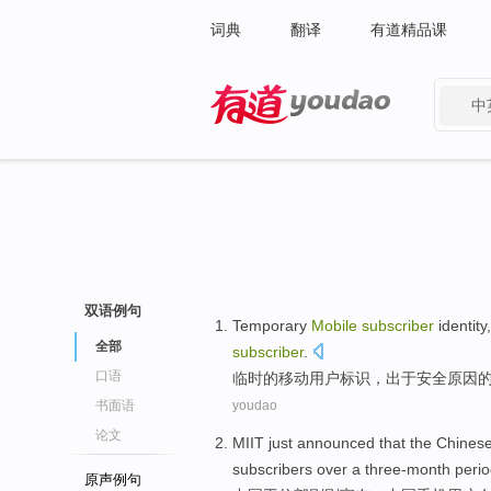
词典
翻译
有道精品课
中
有道 - 网易旗下搜索
双语例句
Temporary
Mobile
subscriber
identity
全部
subscriber
.
口语
临时
的
移动
用户
标识
，出于
安全
原因
书面语
youdao
论文
MIIT
just
announced that
the
Chines
subscribers
over
a three-month
peri
原声例句