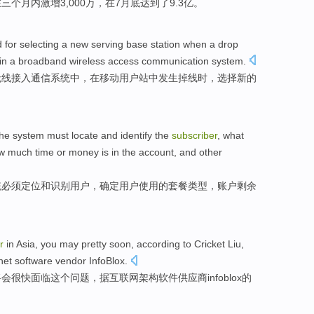
在
三
个
月内
激增
3,000万，
在
7月底
达到了
9.3亿。
d
for
selecting
a
new
serving
base
station
when a
drop
in
a
broadband
wireless
access
communication
system.
无线
接入
通信
系统
中
，在
移动
用户
站
中发生
掉线
时，
选择
新的
the
system
must
locate
and
identify
the
subscriber
, what
w much
time
or
money is in the
account
,
and
other
统
必须
定位
和
识别
用户
，确定用户
使用
的
套餐
类型
，
账户
剩余
r
in
Asia
, you
may
pretty soon
,
according to
Cricket
Liu,
rnet
software
vendor
InfoBlox
.
将会
很快
面临这个问题，
据
互联网
架构
软件
供应商
infoblox
的