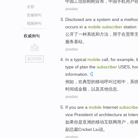
中国工信部
刚刚
宣布
，
中国
手机
用户
全部
youdao
音频例句
Disclosed
are a
system
and
a
metho
视频例句
occurs
in
a
mobile
subscriber
station
公开了
一种
系统
和
方法
，
用于
在
宽带
权威例句
服务
基站
。
youdao
go
返回词典
In
a typical
mobile
call
,
for example
, 
top
type
of
plan
the
subscriber
USES
,
ho
information
.
例如
，
在
典型
的
移动
呼叫
过程中，
系
时间
或
金额
，
以及
其他
信息
。
youdao
If
you
are
a
mobile
Internet
subscribe
vice
President
of
architecture
at Inte
如果
你
是
亚洲
的
移动
互联网
用户
，你
副
总裁
Cricket
Liu说。
youdao