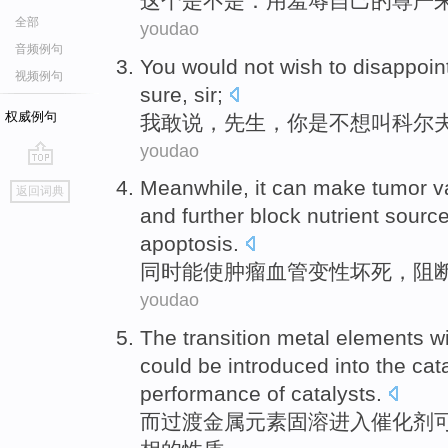
这个
是不是
：
用
羞辱
自己
的尊严
全部
youdao
音频例句
You
would
not wish to disappoi
视频例句
sure,
sir
;
权威例句
我
敢说，
先生
，
你
是不想
叫
科尔
youdao
go
Meanwhile
,
it can
make
tumor
v
返回词典
top
and further
block
nutrient sourc
apoptosis
.
同时
能
使
肿瘤
血管
变性
坏死
，
阻
youdao
The
transition
metal
elements
wi
could be
introduced into
the
cat
performance
of
catalysts.
而
过渡
金属
元素
固溶
进入
催化剂