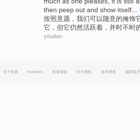
much as one pleases,
it
is still
a
then peep
out
and show
itself
...
按照
意愿
，我们可以随意的
掩饰
它，但它
仍然
活跃着
，
并
时不时
youdao
关于有道
Investors
有道智选
官方博客
技术博客
诚聘英