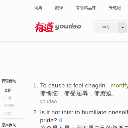
词典
翻译
有道精品课
云笔记
中英
有道 - 网易旗下搜索
双语例句
To cause
to feel
chagrin
;
mortif
全部
使
懊恼
，使受屈辱，使
窘迫
。
口语
youdao
书面语
Is it not
this
:
to humiliate
onesel
论文
pride
?
原声例句