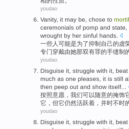
相
的
性质。
youdao
Vanity
,
it may
be
, chose
to
morti
ceremonials
of
pomp and
state
,
wrought
by
her
sinful
hands
.
一些人
可能
是
为了
抑制
自己
的
虚
专门穿戴
由
她
那双有罪
的
手
缝制
youdao
Disguise
it
,
struggle
with it, beat
much as one pleases,
it
is still
a
then peep
out
and show
itself
...
按照
意愿
，我们可以随意的
掩饰
它，但它
仍然
活跃着
，
并
时不时
youdao
Disguise
it
,
struggle
with it, beat