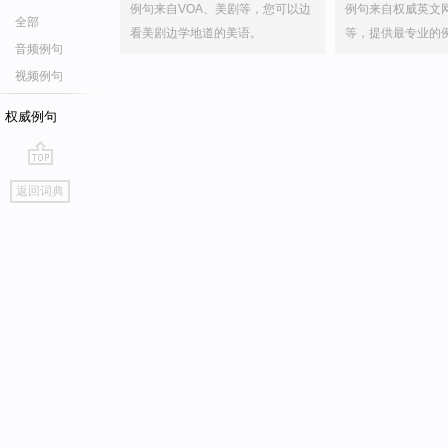
例句来自VOA、美剧等，您可以边
例句来自权威英文
全部
看美剧边学地道的美语。
等，提供最专业的
音频例句
视频例句
权威例句
go
返回词典
top