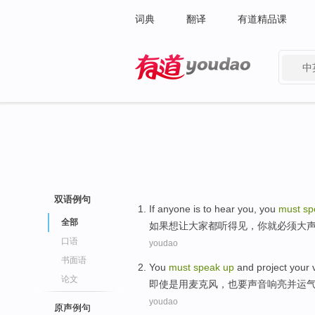
词典
翻译
有道精品课
中
有道 - 网易旗下搜索
双语例句
If
anyone
is
to hear
you
,
you
must
sp
全部
如果
想让大家
都
听得
见，
你就
必须大
口语
youdao
书面语
You
must
speak
up
and
project your
论文
即使
是
用
麦克风
，也
要
声音
响亮
并
运
youdao
原声例句