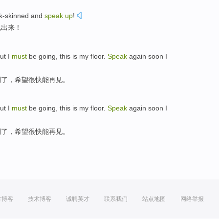
ck-skinned
and
speak
up
!
说
出来
！
ut
I
must
be
going
, this is my
floor
.
Speak
again
soon
I
到了
，
希望
很快
能再见
。
ut
I
must
be
going
, this is my
floor
.
Speak
again
soon
I
到了
，
希望
很快
能再见
。
方博客
技术博客
诚聘英才
联系我们
站点地图
网络举报