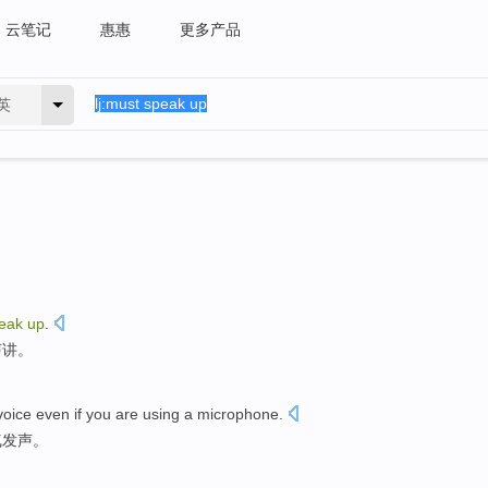
云笔记
惠惠
更多产品
英
eak
up
.
声讲。
voice
even if
you
are
using
a microphone
.
气发声。