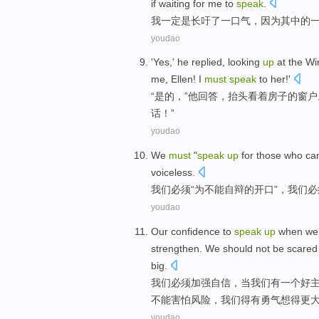
if
waiting for
me
to
speak
.
我
一定
是长
吁
了一口气，
因为
其中
的
youdao
'
Yes
,'
he
replied
,
looking
up
at
the W
me
,
Ellen
!
I
must
speak
to
her
!'
“
是的
，”
他
回答
，
抬头
看着
房子
的
窗户
话
！”
youdao
We
must
"
speak
up
for
those who
ca
voiceless
.
我们
必须
“
为
不能
自辩的
开口
”，我们必
youdao
Our
confidence
to
speak
up
when
we
strengthen
. We
should
not be
scared
big
.
我们
必须
加强
自信
，
当
我们
有
一个
好
不能
害怕
风险
，我们得有
勇气
想
得更
youdao