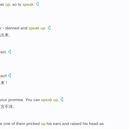
her
up
, so to
speak
.
k
- skinned
and
speak
up
.
说
出来。
act.
d
act
!
出来！
your promise
. You
can
speak
up
.
直言
不讳。
se
one of them
pricked
up
his
ears
and
raised his
head
as