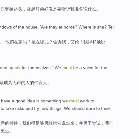
一只驴
抬起
头
，
竖起
耳朵
好像
是要听听
我
准备说什么。
indows
of the
house
. 'Are
they
at home
?
Where is
she
?
Tell
。“
他们
在家
吗？
她
在
哪儿
？
告诉
我
，
艾伦
！
我
得
和
她
说
nnot
speak
for themselves." We
must
be a
voice
for
the
须
成为
无声
的人
的
代言人
。
have
a
good
idea
is something we
must
work to
to
take
risks
and
try new things
.
We
should dare
to think
主意
的时候，我们得足够勇敢
把
它
说
出来，
并
勇于
尝试，我们
大更远。