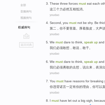
These
three
forces
must
eat
each ot
全部
这
三个
力
必然
互相
抵消。
音频例句
youdao
视频例句
Second
,
you
must
not
be shy
. Be
thic
权威例句
第二
，
你
不要
害羞
。
厚
着
脸皮
，
大声
youdao
go
We
must
dare
to think
,
speak
up
and 
返回词典
top
我们
必须
敢
想
，敢
说
，敢干。
youdao
We
must
dare
to
think
,
speak
up
an
我们
必须
勇敢
的
去
想
，
说
出来，表演
youdao
You
must
have
reasons for
breaking
你
违背
诺言
一定
有
你的
理由
，你
可以
youdao
I
must
have
let out a big sigh
,
becau