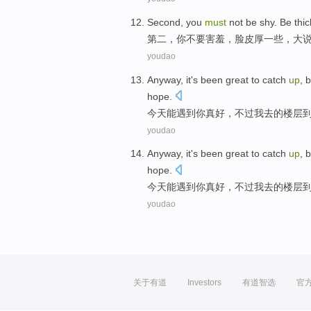
Second
,
you
must
not
be shy
.
Be thi
第二
，
你
不要
害羞
，
脸皮厚
一些，
大
youdao
Anyway,
it
's been great
to
catch
up
,
b
hope
.
今天
能
遇到
你真好
，
不过
我
去
的
楼层
youdao
Anyway,
it
's been great
to
catch
up
,
b
hope
.
今天
能
遇到
你真好
，
不过
我
去
的
楼层
youdao
关于有道
Investors
有道智选
官