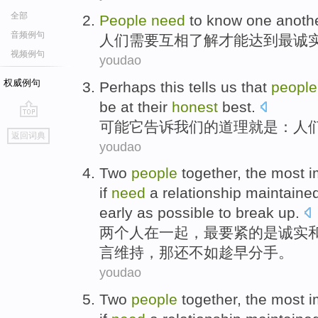
全部
People
need
to
know
one anoth
音频例句
人们
需要
互相
了解
才能
达到
最诚
视频例句
youdao
权威例句
Perhaps
this
tells
us
that
people
be at their
honest
best.
可能
它
告诉
我们
的道理就是：
人
go
返回词典
top
youdao
Two
people
together
,
the most
i
if
need
a
relationship
maintaine
early as possible to
break up
.
两
个人
在一起
，
最
要紧
的
是
诚实
言
维持
，
那
还
不如
趁早
分手
。
youdao
Two
people
together
,
the most
i