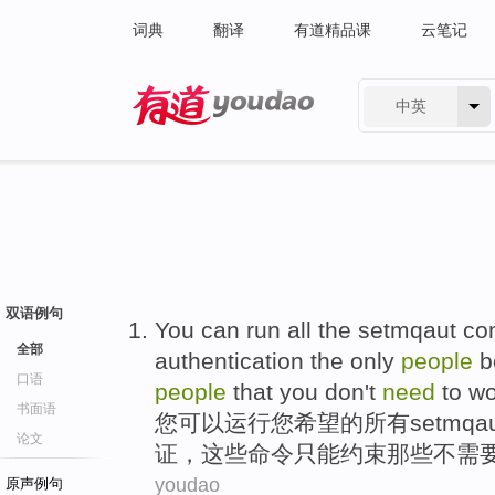
词典
翻译
有道精品课
云笔记
中英
有道 - 网易旗下搜索
双语例句
You
can
run
all
the setmqaut
co
全部
authentication
the
only
people
b
口语
people
that you
don't
need
to
wo
书面语
您
可以
运行
您
希望
的
所有
setmqa
论文
证
，
这些
命令
只能
约束
那些
不
需
youdao
原声例句