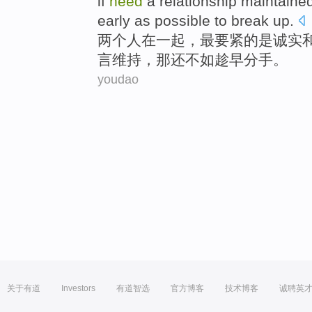
if
need
a
relationship
maintaine
early as possible to
break up
.
两
个人
在一起
，
最
要紧
的
是
诚实
言
维持
，
那
还
不如
趁早
分手
。
youdao
关于有道
Investors
有道智选
官方博客
技术博客
诚聘英