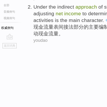
全部
Under the
indirect
approach
of
s
音频例句
adjusting
net
income
to
determi
视频例句
activities
is
the
main
character
.
现金
流量表
间接
法
部分
的
主要
编
权威例句
动
现金
流量
。
youdao
go
返回词典
top