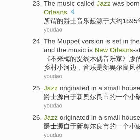
The
music
called
Jazz
was
born
Orleans
.
所谓的
爵士
音乐
起源于
大约
189
youdao
The
Muppet
version
is set in th
and the
music
is
New
Orleans
-s
《不来梅
的
提线
木偶
音乐家》
版
乡村
小河边，
音乐
是
新奥尔良风
youdao
Jazz
originated
in
a
small
hous
爵士
源自
于
新奥尔良市的
一个
小
youdao
Jazz
originated
in
a
small
hous
爵士
源自
于
新奥尔良市的
一个
小
youdao