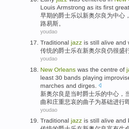
Louis
Armstrong as its first
grea
早期
的
爵士乐
以
新奥尔良
为中心
路易斯
。
youdao
Traditional
jazz
is still
alive and
传统
的
爵士乐
在
新奥尔良
仍
很
盛
youdao
New
Orleans
was
the
centre
of
least
30
bands
playing improvis
marches
and
dirges
.
新奥尔良
是当时
爵士乐
的
中心
，
曲
和
庄重悲哀
的
曲子为基础进行
youdao
Traditional
jazz
is still
alive and 
传统
的
爵士乐
在
新奥尔良
富有
生