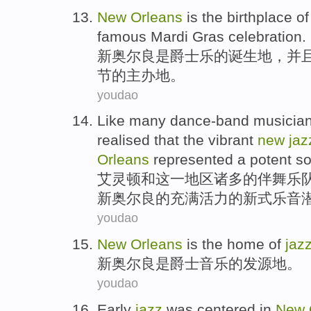
New
Orleans
is
the
birthplace
of
famous Mardi
Gras
celebration.
新奥尔良
是
爵士乐
的
诞生地
，
并
节的主办地。
youdao
Like
many dance-band
musician
realised
that
the
vibrant
new
jaz
Orleans
represented
a
potent
so
艾灵顿
和
这
一
地区
诸多
的伴舞乐
新奥尔良
的
充满活力
的新式
乐音
youdao
New
Orleans
is
the
home
of
jaz
新奥尔良
是
爵士
音乐
的
发源地
。
youdao
Early
jazz
was
centered
in
New