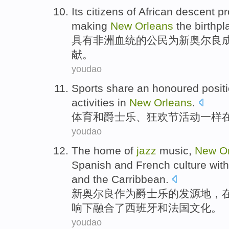
Its citizens
of
African
descent
pr
making
New
Orleans
the
birthpl
具有
非洲
血统
的
公民
为
新奥尔良
献
。
youdao
Sports
share an honoured posit
activities
in
New
Orleans
.
体育
和
爵士乐
、
狂欢节
活动
一样
youdao
The
home
of
jazz
music
,
New
O
Spanish
and
French
culture
with
and the
Carribbean
.
新奥尔良
作为
爵士乐
的
发源地
，
响
下
融合
了
西班牙
和
法国
文化
。
youdao