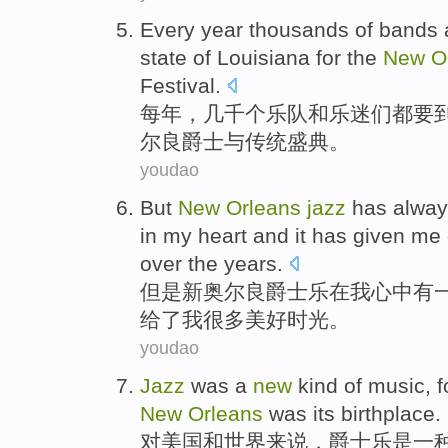
Every year
thousands of
bands
state
of
Louisiana
for the
New
O
Festival
.
每年
，
几千
个
乐队
和
乐迷
们都
要
尔良
爵士
与
传统
盛典
。
youdao
But
New
Orleans
jazz
has
alway
in
my
heart
and it has
given
me
over the
years
.
但是
新奥尔良
爵士乐
在
我
心中
有
给了
我
很多美好
时光
。
youdao
Jazz
was
a
new
kind of
music
,
f
New
Orleans
was
its
birthplace
.
对
美国
和
世界
来说，
爵士乐
是
一