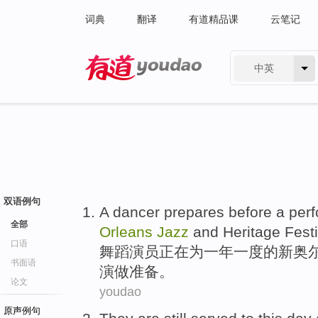
词典
翻译
有道精品课
云笔记
中英
有道 - 网易旗下搜索
双语例句
A dancer
prepares
before
a
per
全部
Orleans
Jazz
and
Heritage
Festi
口语
舞蹈
演员正在
为
一年一度
的
新奥
书面语
演
做准备。
论文
youdao
原声例句