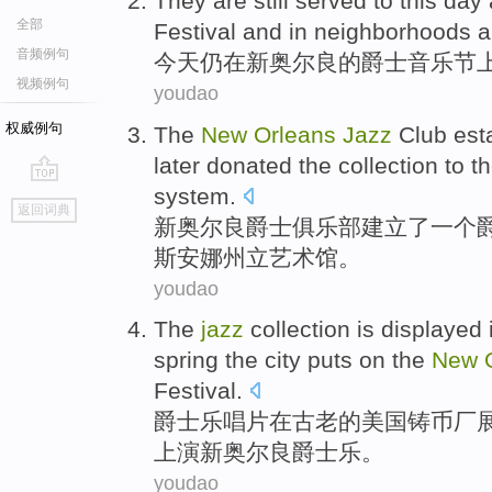
They
are still
served
to
this day
全部
Festival
and
in
neighborhoods a
音频例句
今天
仍
在
新奥尔良
的
爵士
音乐节
视频例句
youdao
权威例句
The
New
Orleans
Jazz
Club
est
later donated
the collection
to
t
system.
go
返回词典
top
新奥尔良
爵士
俱乐部
建立了
一个
斯安娜
州立
艺术馆。
youdao
The
jazz
collection is displayed
spring
the city puts on the
New
Festival
.
爵士乐
唱片
在
古老
的
美国
铸币厂
上演
新奥尔良
爵士乐。
youdao