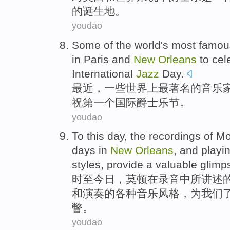
的
诞生地
。
youdao
Some
of the
world
's most
famou
in
Paris
and
New
Orleans
to
cel
International
Jazz
Day
.
最近
，
一些
世界上
最
著名
的
音乐
祝
第一
个
国际
爵士乐
节
。
youdao
To this
day
, the
recordings
of
Mo
days
in
New
Orleans
,
and
playi
styles
,
provide
a
valuable
glimp
时至
今日
，
莫
顿
在
录音
中所讲述
和
演奏
的
各种
音乐
风格
，
为
我们
瞥
。
youdao