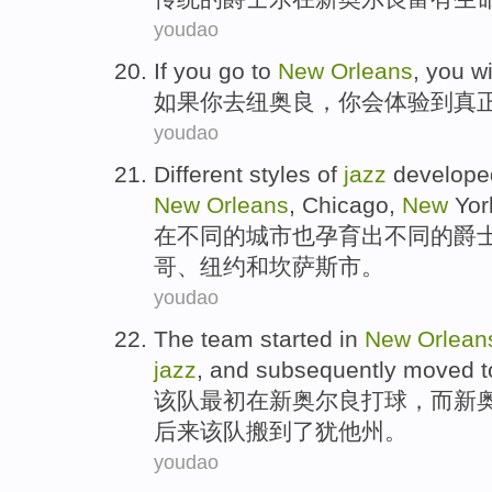
youdao
If
you
go to
New
Orleans
,
you
wi
如果
你
去
纽
奥良，你
会
体验
到
真
youdao
Different
styles
of
jazz
develope
New
Orleans
,
Chicago
,
New
Yor
在
不同
的
城市
也
孕育出
不同的
爵
哥
、
纽约
和
坎萨斯
市。
youdao
The team
started
in
New
Orlean
jazz
, and
subsequently
moved
t
该队
最初
在
新奥尔良
打球，而新
后来
该队
搬
到了犹他州。
youdao