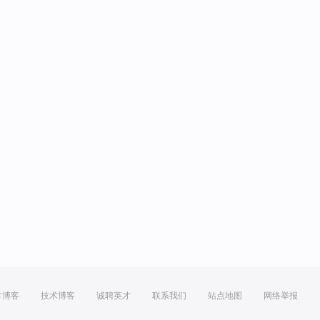
方博客
技术博客
诚聘英才
联系我们
站点地图
网络举报