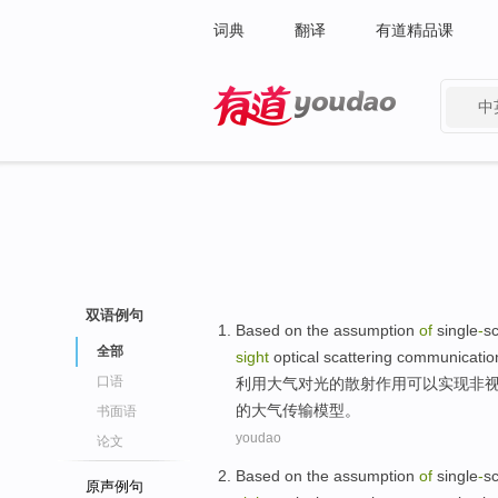
词典
翻译
有道精品课
中
有道 - 网易旗下搜索
双语例句
Based
on
the
assumption
of
single
-
sc
全部
sight
optical scattering
communicatio
口语
利用
大气
对光
的
散射
作用可以实现
非
的大气
传输
模型
。
书面语
youdao
论文
Based
on
the
assumption
of
single
-
sc
原声例句