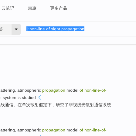
云笔记
惠惠
更多产品
英
attering
,
atmospheric
propagation
model
of
non-line
-
of
-
n
system
is
studied
.
视线
通信
。
在
单次散射
假定
下，研究了非视线光散射通信系统
attering
,
atmospheric
propagation
model
of
non-line
-
of
-