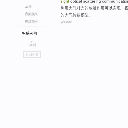
sight
optical scattering
communicatio
全部
利用
大气
对光
的
散射
作用可以实现
非
音频例句
的大气
传输
模型
。
视频例句
youdao
权威例句
go
返回词典
top