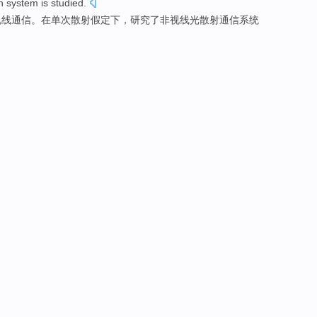
n
system
is
studied
.
视线
通信
。
在
单次散射
假定
下，研究了非视线光散射通信系统