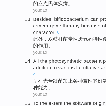
的立克氏体疾病。
youdao
Besides
,
bifidobacterium
can pr
cancer
gene
therapy
because
o
character
.
此外
，
双歧
杆菌
专性
厌氧的特性
的
作用
。
youdao
All
the photosynthetic
bacteria
p
addition
to
various
facultative a
所有
光合
细菌
加上
各种
兼
性的好
种
能力
。
youdao
To the extent the
software
origi