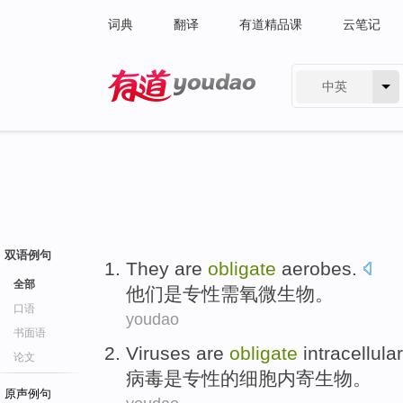
词典
翻译
有道精品课
云笔记
中英
有道 - 网易旗下搜索
双语例句
They
are
obligate
aerobes
.
全部
他们
是
专
性需氧微生物。
口语
youdao
书面语
Viruses
are
obligate
intracellular
论文
病毒
是
专性
的细胞内寄生物。
原声例句