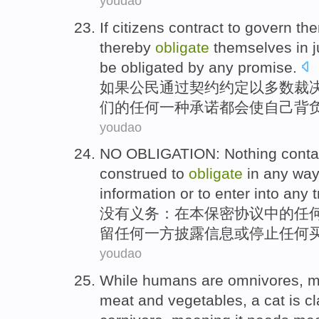
youdao
If
citizens
contract
to
govern
th
thereby
obligate
themselves
in 
be
obligated
by
any
promise
.
如果
公民
通过
契约约定
以
多数
裁
们
的
任何一
种承诺
都会
使自己背
youdao
NO
OBLIGATION
: Nothing cont
construed
to
obligate
in
any
wa
information
or
to
enter into
any
没有
义务
：
在
本
保密协议
中的
任
留
任何
一
方
披露
信息
或
停止任何
youdao
While
humans
are
omnivores
,
m
meat
and
vegetables
,
a cat
is c