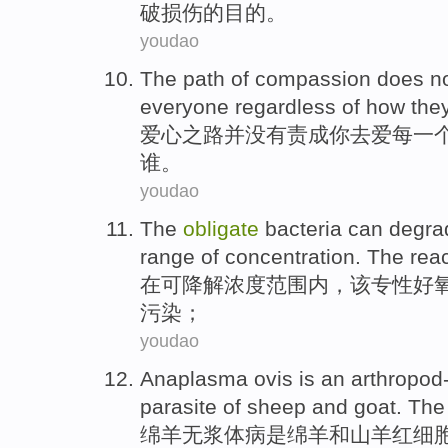
破
损伤
的
目的。
youdao
The
path
of
compassion
does
n
everyone
regardless
of
how
the
爱心之
路
并
没有
责成
你
去
爱
每一
谁
。
youdao
The
obligate
bacteria
can
degra
range
of
concentration
.
The
reac
在
可
降解
浓度
范围内
，
该
专
性好
污染；
youdao
Anaplasma
ovis
is
an arthropod-
parasite
of
sheep
and
goat
. Th
绵羊
无浆体
病
是
绵羊
和
山羊
红细