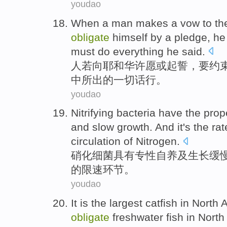
youdao
When a
man
makes a
vow
to
th
obligate
himself
by
a pledge
, h
must
do
everything
he said.
人
若向
耶和华
许愿
或
起誓
，要
约
中所
出
的一切
话
行
。
youdao
Nitrifying
bacteria
have
the
prop
and
slow
growth
. And
it's
the
rat
circulation
of
Nitrogen
.
硝化
细菌
具有
专
性
自养
及
生长
缓
的
限速
环节
。
youdao
It
is
the
largest
catfish
in
North
A
obligate
freshwater fish
in North