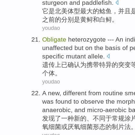
sturgeon
and
paddlefish
.
它
是
北美
体型
最大
的
鲶鱼
，并且
之前的分别是黄
鲟
和
白
鲟
。
youdao
Obligate
heterozygote ---
An ind
unaffected
but
on the basis
of
pe
specific
mutant
allele
.
遗传上已确认为
携带
特异的
突变
个体
。
youdao
A
new
,
different
from routine sm
was
found
to observe
the morp
anaerobic
, and
micro-aerobic
ba
发现
了
一种
新的
、
不同
于常规
涂
氧细菌
或
厌氧细菌形态的制片法