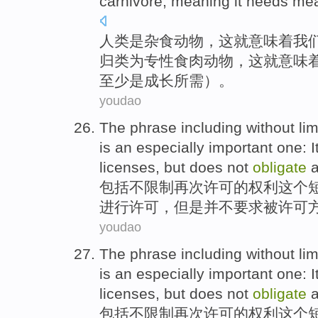
carnivore,
meaning
it
needs
mea
人类
是
杂食动物
，这就
意味着
我
归类
为
专
性食肉动物，这就意味
至少是成长所需）。
youdao
The
phrase
including
without
lim
is an especially
important one
:
I
licenses
,
but
does not
obligate
包括
不
限制
再次
许可
的
权利
这个
进行
许可
，
但是
并不
要求被许可
youdao
The
phrase
including
without
lim
is an especially
important one
:
I
licenses
,
but
does not
obligate
包括
不
限制
再次
许可
的
权利
这个