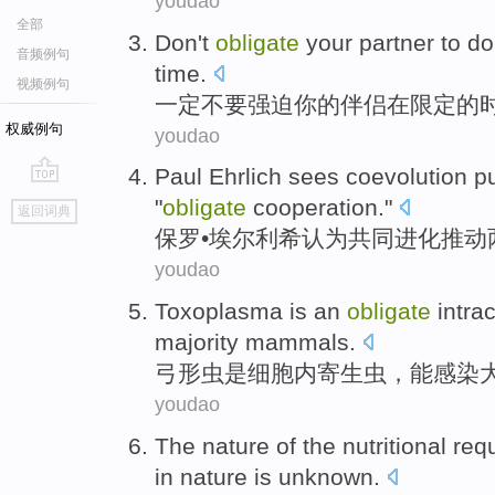
youdao
全部
Don't
obligate
your
partner
to do
音频例句
time
.
视频例句
一定
不要
强迫
你
的
伴侣
在
限定的
权威例句
youdao
Paul
Ehrlich
sees
coevolution
p
go
"
obligate
cooperation
."
返回词典
top
保罗
•
埃
尔利希
认为
共同进化
推动
youdao
Toxoplasma
is
an
obligate
intrac
majority
mammals
.
弓形虫
是
细胞内
寄生虫
，
能
感染
youdao
The
nature
of
the
nutritional
req
in
nature
is
unknown
.