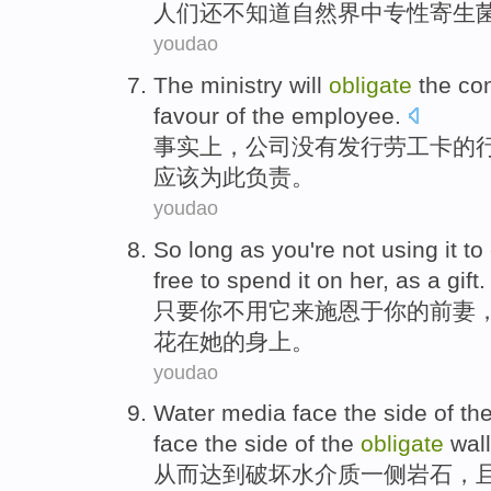
人们还不
知道
自然界
中专性
寄生
youdao
The ministry will
obligate
the
co
favour
of
the employee.
事实上，
公司
没有
发行
劳工
卡
的
应该为此负责。
youdao
So long as
you
're not using
it
to
free
to
spend
it
on
her
,
as
a
gift
.
只要
你
不用
它
来
施恩于
你
的前妻
花
在
她
的身上。
youdao
Water
media
face the
side
of
th
face the side of the
obligate
wall
从而达到破坏
水
介质
一侧
岩石
，