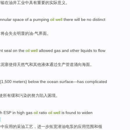
传输
在
油井
工业
中具有
重要
的
实际意义。
nnular
space
of
a
pumping
oil
well
there
will
be no
distinct
，
将
会失去
明显
的油-气界面。
nt
seal
on
the
oil
well
allowed
gas
and
other
liquids
to
flow
水泥塞
使得
天然气
和
其他
液体
通过
生产
管道涌
向
海面。
(1,500
meters
) below the
ocean
surface—has complicated
使
所有
缓和
污染
的努力
陷入困境。
th
ESP
in
high
gas
oil
ratio
oil
well
is found
to widen
井
中
应用
的
采油
工艺
，
进一步
拓宽潜油电泵
的
应用
范围
和
领