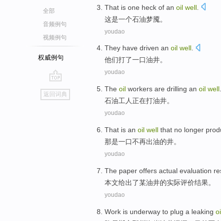
That
is
one
heck
of an
oil
well
.
全部
这
是
一个
石油
梦魇
。
音频例句
youdao
视频例句
They
have
driven an
oil
well
.
权威例句
他们
打
了
一口
油井
。
youdao
go
The
oil
workers
are
drilling
an
oil
well
返回词典
top
石油
工人
正在
打油井
。
youdao
That
is
an
oil
well
that
no longer
prod
那
是
一口
不再
出
油
的
井
。
youdao
The paper
offers
actual
evaluation
re
本文
给出了
某
油井
的
实际
评价
结果
。
youdao
Work
is underway
to plug a
leaking
o