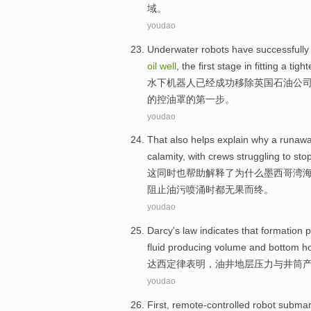
域
。
youdao
Underwater
robots
have
successfully
oil
well
,
the first
stage
in
fitting
a tight
水下
机器人
已经
成功
移除
英国
石油公
的
控油
罩的第
一步
。
youdao
That
also
helps
explain
why
a runaw
calamity
, with
crews
struggling to
sto
这
同时也
帮助
解释了
为什么
墨西哥湾
阻止
油污
喷涌时都无果而终。
youdao
Darcy
's law
indicates that
formation
p
fluid
producing
volume
and
bottom h
达西
定律
表明
，
油井
地层
压力
与
井筒
youdao
First
,
remote-controlled
robot
submar