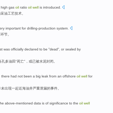
high
gas
oil
ratio
oil
well
is
introduced
.
的
采油
工艺
技术。
ery important
for
drilling-production
system
.
要
环节。
st was
officially
declared
to be "
dead
",
or
sealed
by
马孔多油田“
死亡
”，
或
已
被
水泥
封闭
。
d
there
had
not been
a
big
leak
from an offshore
oil
well
for
年
未
出现一起
近海
油井
严重
泄漏
的事件。
the above-mentioned
data
is
of
significance
to
the
oil
well