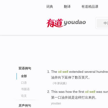
词典
翻译
有道精品课
中
有道 - 网易旗下搜索
双语例句
The
oil
well
extended
several
hundre
全部
油井
向下延伸
了数百
英尺
。
口语
《牛津词典》
书面语
This
was
how
the first
oil
well
was su
论文
第
一口
油井
就是
这样打出来的。
youdao
原声例句