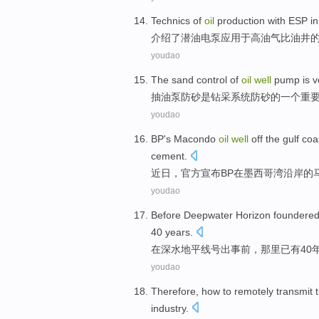
Technics
of
oil
production with
ESP
in
介绍
了
潜油电泵应用
于
高
油气
比
油井
youdao
The
sand
control
of
oil
well
pump
is
v
抽
油泵
防砂
是
钻采
系统
防砂
的
一个
重
youdao
BP
's Macondo
oil
well
off
the gulf
coa
cement
.
近日
，
官方
宣布
BP
在
墨西哥湾
沿岸
的
youdao
Before
Deepwater
Horizon foundere
40
years
.
在
深水
地平线
号出事前，
那里
已有
40
youdao
Therefore
,
how to
remotely
transmit
industry
.