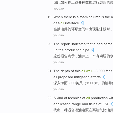
因此
如何
将
上述
各种
数据
进行远距离
youdao
When
there
is a
foam
column is the
a
gas-
oil
interface
.
当
抽
油井
的
环形
空间
中
出现
泡沫
段时
youdao
The report
indicates
that
a
bad
ceme
up the
production
pipe
.
这份
报告
表示
，
油井
上
一个
有问题
的
youdao
The
depth
of
this
oil
well
—5,000
feet
all
proposed mitigation
efforts
.
深入
海面
5000
英尺
（1500
米
）
的
油井
youdao
A
kind of
technics
of
oil
production wi
application
range
and
fields
of
ESP
.
找出
一
种
适合
潜油
电泵
在
高
油气
比
油