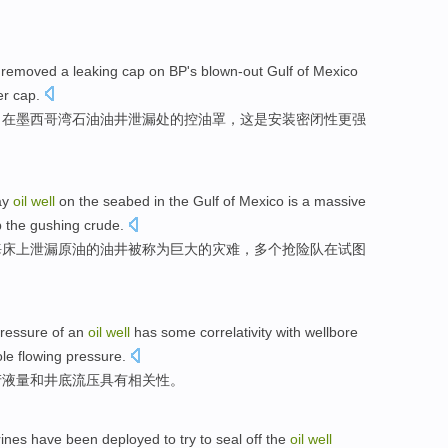
removed
a
leaking
cap
on
BP's
blown-out
Gulf
of Mexico
er
cap.
司
在
墨西哥湾
石油
油井
泄漏
处的控油罩，
这
是
安装密闭性
更
强
ay
oil
well
on
the
seabed
in
the
Gulf
of
Mexico is a
massive
p
the gushing
crude.
海床
上
泄漏
原油
的
油井被称为
巨大
的
灾难
，
多个抢险队
在
试图
ressure
of
an
oil
well
has
some correlativity
with
wellbore
ole
flowing
pressure
.
产
液
量
和
井底
流
压
具有
相关性
。
ines
have been
deployed
to try
to
seal off
the
oil
well