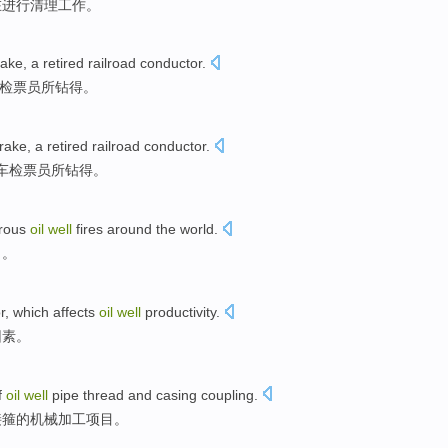
在进行清理
工作
。
rake,
a
retired
railroad
conductor.
检票员
所
钻
得。
rake,
a
retired
railroad
conductor
.
车
检票员所
钻
得。
rous
oil
well
fires
around
the world
.
名
。
r
, which
affects
oil
well
productivity
.
因素
。
f
oil
well
pipe
thread
and
casing
coupling.
接箍的机械加工项目。