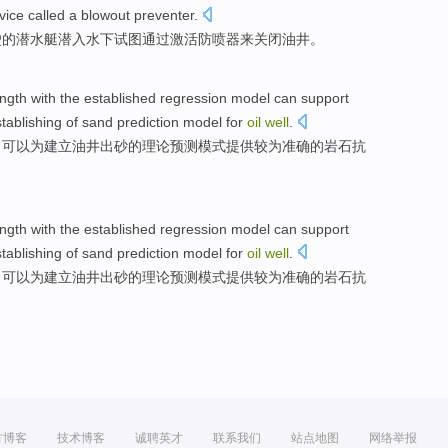
ice called a
blowout preventer
.
驶的
潜水艇
潜入水下
试图
通过
激活
防
喷
器
来
关闭
油井
。
ength
with the established
regression
model
can
support
tablishing
of sand
prediction
model
for
oil
well
.
，
可以
为
建立
油井
出
砂的
理论预测
模式
提供较为
准确
的
岩石
抗
ength
with the established
regression
model
can
support
tablishing
of sand
prediction
model
for
oil
well
.
，
可以
为
建立
油井
出
砂的
理论预测
模式
提供较为
准确
的
岩石
抗
方博客
技术博客
诚聘英才
联系我们
站点地图
网络举报