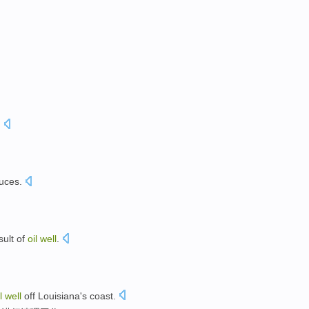
.
uces
.
sult
of
oil
well
.
il
well
off Louisiana
's
coast
.