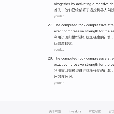
altogether
by
activating
a massive dev
首先
，他们
已经
部署了
遥控
机器人
驾
youdao
The
computed
rock
compressive
str
exact
compressive
strength
for
the
es
利用
该
回归
模型
进行
抗
压
强度
的
计算
压强度数据。
youdao
The
computed
rock
compressive
str
exact
compressive
strength
for
the
es
利用
该
回归
模型
进行
抗
压
强度
的
计算
压强度数据。
youdao
关于有道
Investors
有道智选
官