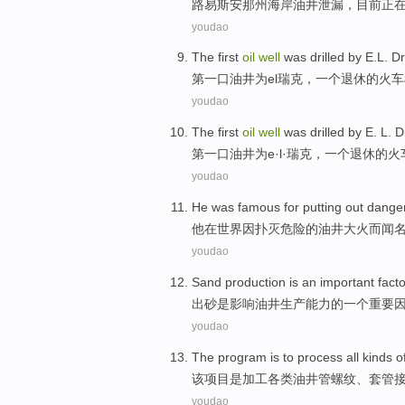
路易斯安那
州海岸
油井泄漏
，
目前
正
youdao
The first
oil
well
was
drilled
by E.L. D
第
一口
油井
为el瑞克，
一个
退休
的
火车
youdao
The first
oil
well
was
drilled
by
E.
L.
D
第
一口
油井
为
e
·
l
·瑞克，
一个
退休
的
火
youdao
He
was
famous
for
putting out
dange
他
在
世界
因
扑灭
危险
的
油井
大火
而闻
youdao
Sand production
is
an
important
facto
出
砂
是
影响
油井
生产能力的
一个
重要
youdao
The
program
is
to
process
all kinds o
该
项目
是
加工
各类
油井
管
螺纹
、
套管
youdao