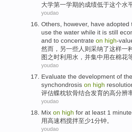
大学
第一
学期
的
成绩
低于
这个
水
youdao
Others
,
however
, have
adopted
use the
water
while
it
is
still
econ
and
to
concentrate
on
high
-valu
然而
，
另一些人则
采纳
了
这样
一
图
之
时
利用
水
，
并
集中
用在棉花
youdao
Evaluate
the
development
of th
synchondrosis
on
high
resolutio
评估
蝶
枕软骨结合
发育
的
高
分辨
youdao
Mix
on
high
for
at least
1
minute
用
高速档
搅拌
至少
1
分钟
。
youdao