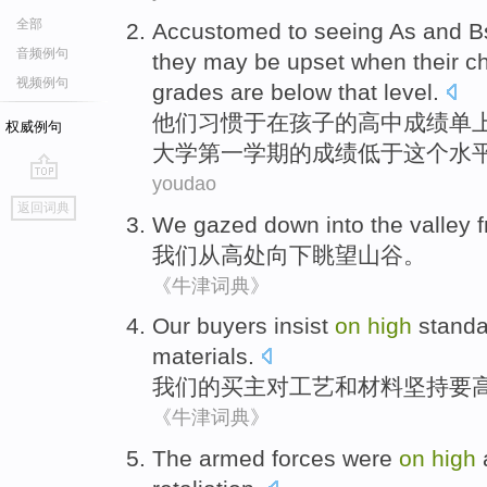
全部
Accustomed to
seeing
As
and
B
音频例句
they
may
be
upset
when
their
ch
视频例句
grades
are below
that
level
.
他们
习惯于
在
孩子
的
高中
成绩单
权威例句
大学
第一
学期的
成绩
低于这个水
youdao
go
返回词典
top
We
gazed down
into
the valley
我们
从
高处
向下
眺望
山谷
。
《牛津词典》
Our
buyers
insist
on
high
standa
materials
.
我们
的
买主
对
工艺
和
材料
坚持
要
《牛津词典》
The armed
forces were
on
high
a