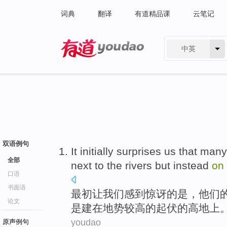
词典
翻译
有道精品课
云笔记
中英
有道 - 网易旗下搜索
双语例句
It initially
surprises
us
that
many
全部
next to the
rivers
but instead
on
口语
书面语
最初
让
我们
感到
惊讶
的
是，
他们
论文
是
建在
地势
较高
的起伏的高地上
youdao
原声例句