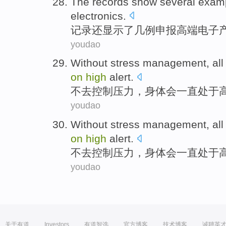
The
records
show
several
exam
electronics
.
记录还
显示
了几
例
申报
高端电子
youdao
Without
stress
management
, al
on
high
alert
.
不去
控制
压力
，
身体
会
一直
处于
youdao
Without
stress
management
, al
on
high
alert
.
不去
控制
压力
，
身体
会
一直
处于
youdao
关于有道
Investors
有道智选
官方博客
技术博客
诚聘英