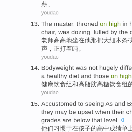
薪
。
youdao
The master, throned
on
high
in
chair
,
was dozing
, lulled by
the
d
老师高高地坐在
他
那把
大
细
木条
声，
正
打着盹。
youdao
Bodyweight
was not
hugely diff
a
healthy
diet
and
those
on
high
健康
饮食
组
和
高
脂肪
高
糖
饮食组
youdao
Accustomed to
seeing
As
and
B
they
may
be
upset
when
their
ch
grades
are below
that
level
.
他们
习惯于
在
孩子
的
高中
成绩单