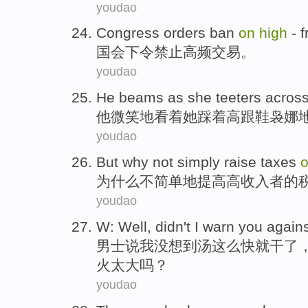
youdao
Congress
orders
ban
on
high
- 
国会
下令
禁止
高频
交易
。
youdao
He
beams as
she
teeters
acros
他
微笑地看着
她
踩着
高跟鞋
袅娜
youdao
But why
not
simply
raise
taxes
为什么
不
简单地
提高
高
收入者
的
youdao
W: Well,
didn't
I
warn
you
again
男士说
我
没想到
汤这么快就干了
火
太
大
吗？
youdao