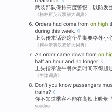
retaliation
.
武装
部队
保持
高度
警惕，
以防
发
《柯林斯英汉双解大词典》
Orders
had come from
on
high
t
during
this
week
.
上头
传来话说
这个
星期
要
格外
小
《柯林斯英汉双解大词典》
An order came down from
on
hi
half
an
hour
and no
longer
.
上头指示
说
午餐休息时间不得
超
《牛津词典》
D
on't you know passengers mu
trains?
你
不知道乘客不能在高铁上吸烟
youdao