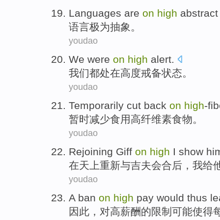
Languages
are
on
high
abstract
语言
极为抽象。
youdao
We
were
on
high
alert
.
我们
都
处在
高度
戒备状态。
youdao
Temporarily
cut
back
on
high
-fi
暂时
减少
食用
高纤维素食物。
youdao
Rejoining Giff
on
high
I
show
hi
在天上
重新
与吉夫会合后，
我
给
youdao
A
ban
on
high
pay
would
thus
l
因此
，
对
高
薪酬
的
限制
可能
使得