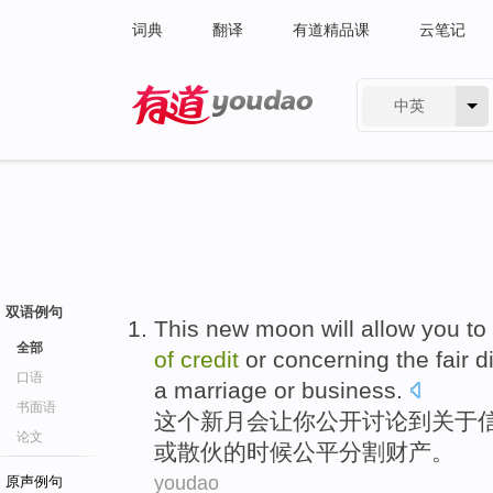
词典
翻译
有道精品课
云笔记
中英
有道 - 网易旗下搜索
双语例句
This
new moon
will
allow
you
to
全部
of
credit
or
concerning
the
fair
d
口语
a
marriage
or
business.
书面语
这个
新月
会
让
你
公开
讨论
到
关于
论文
或
散伙的时候
公平
分割
财产
。
youdao
原声例句