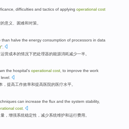
ificance
,
difficulties
and
tactics
of
applying
operational
cost
理
的
意义
、
困难
和
对策
。
 than
halve
the
energy
consumption
of
processors
in data
t
".
有
运营成本
的
情况下把
处理器
的
能源
消耗
减少
一半
。
own
the
hospital
's
operational
cost
, to
improve
the
work
l
level
.
本
，
提高
工作
效率
和
提高医院
的
医疗
水平。
echniques
can
increase
the
flux
and the
system
stability
,
rational
cost
.
通量
，增强
系统
稳定性
，
减少
系统维护
和
运行
费用
。