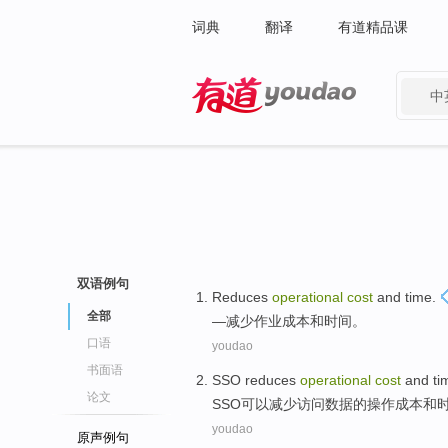
词典
翻译
有道精品课
中
有道 - 网易旗下搜索
双语例句
Reduces
operational
cost
and
time
.
全部
—
减少
作业
成本
和
时间
。
口语
youdao
书面语
SSO
reduces
operational
cost
and
ti
论文
SSO
可以减少
访问
数据
的
操作
成本
和
youdao
原声例句