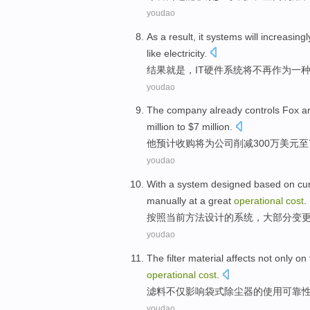
youdao
As
a
result
,
it
systems
will
increasingl
like
electricity
.
结果就是
，
IT
硬件
系统
将
不再
作为
一
youdao
The
company
already controls
Fox a
million to $7 million.
他
预计
收购将为
公司
削减300万美元至
youdao
With a
system
designed
based
on
cu
manually
at
a
great
operational
cost
.
按照
当前
方法
设计
的
系统
，
大部分
变
youdao
The filter
material
affects
not only
on 
operational
cost
.
滤
料
不仅
影响
袋式
除尘器
的
使用
可靠
youdao