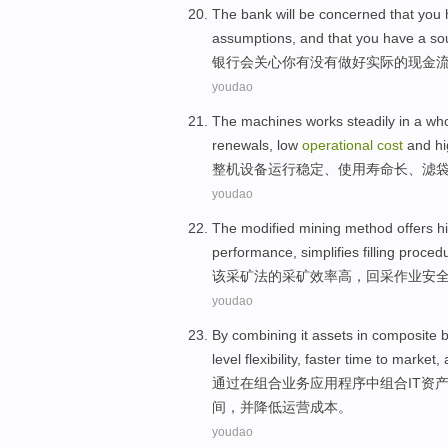
The
bank
will be
concerned that
you
assumptions
,
and
that you have
a so
银行
会
关心
你
有没有
做好
实际
的
现金
youdao
The
machines
works
steadily
in a who
renewals
,
low
operational
cost
and
h
整机设备
运行
稳定
、
使用
寿命
长
、滤
youdao
The
modified
mining
method
offers
h
performance
,
simplifies
filling
proced
该
采矿
法
的采矿
效率
高
，
回采
作业
安
youdao
By
combining
it
assets
in
composite
b
level
flexibility,
faster
time
to
market
,
通过
在
组合
业务
应用程序
中
组合
IT
资
间
，
并
降低
运营成本。
youdao