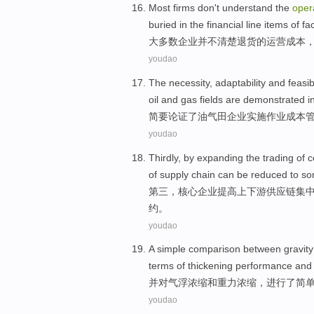
Most
firms
don't
understand
the
oper
buried
in
the
financial
line
items
of
fac
大多数
企业
并不
清楚
退货
的
运营
成本
youdao
The
necessity
,
adaptability
and
feasibi
oil and gas fields
are
demonstrated
i
简要
论证了
油气田
企业
实施
作业
成本
youdao
Thirdly
, by
expanding
the
trading
of
c
of
supply chain
can be
reduced
to so
第三
，
核心
企业
提高上下游
供应链
集
约
。
youdao
A
simple
comparison between
gravity
terms
of
thickening performance an
并
对气浮
浓缩
和
重力
浓缩，
进行了
简
youdao