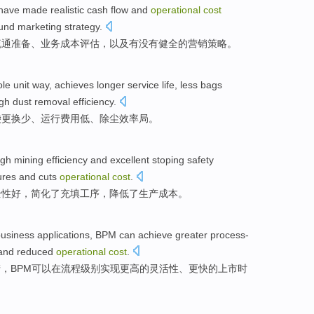
have
made
realistic
cash
flow
and
operational
cost
und
marketing
strategy
.
流通
准备、
业务
成本
评估
，
以及
有没有
健全
的
营销
策略
。
le unit way, achieves
longer
service life
,
less
bags
igh dust removal
efficiency
.
袋
更换
少
、
运行
费用
低
、
除尘
效率
局。
igh
mining
efficiency
and
excellent stoping
safety
ures
and
cuts
operational
cost
.
全性
好，
简化了
充填
工序
，
降低了
生产
成本
。
usiness
applications
,
BPM
can
achieve
greater process-
and
reduced
operational
cost
.
产
，
BPM
可以
在流程级别
实现
更高
的灵活性、
更快
的
上市
时