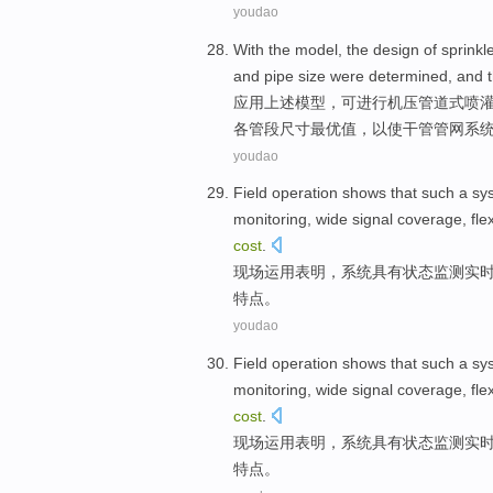
youdao
With
the
model
, the design of
sprinkl
and
pipe
size
were
determined
, and 
应用
上述
模型
，
可
进行
机压管道式喷
各
管段
尺寸
最优值，以使干管管网系
youdao
Field
operation
shows that
such a
sy
monitoring
, wide
signal
coverage
,
fle
cost
.
现场
运用
表明
，
系统
具有
状态
监测
实
特点
。
youdao
Field
operation
shows that
such a
sy
monitoring
, wide
signal
coverage
,
fle
cost
.
现场
运用
表明
，
系统
具有
状态
监测
实
特点
。