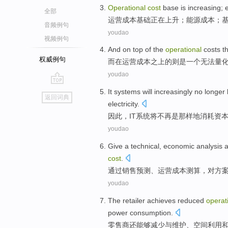
Operational
cost
base
is increasing
;
全部
运营
成本
基础
正在
上升；
能源
成本
；
音频例句
youdao
视频例句
And
on
top
of
the
operational
costs
t
权威例句
而
在
运营
成本
之上
的
则
是
一个
无法
量
youdao
go
It
systems
will
increasingly no longer
返回词典
top
electricity
.
因此，
IT
系统
将
不再
是
那样地
消耗
资
youdao
Give a
technical
,
economic
analysis
cost
.
通过
销售
预测
、
运营
成本
测算，对方
youdao
The retailer
achieves
reduced
operat
power consumption
.
零售商
还
能够
减少
与
维护
、
空间
利用