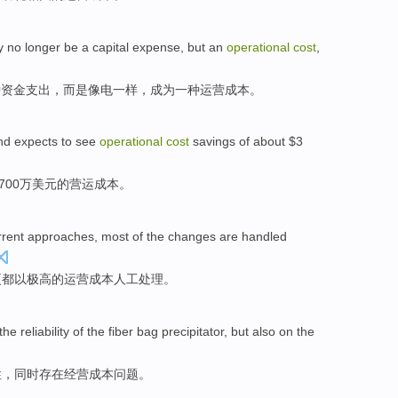
y no longer
be
a
capital
expense
,
but
an
operational
cost
,
种
资金
支出
，
而是
像
电
一样，成为
一
种
运营
成本
。
nd
expects to see
operational
cost
savings
of
about $3
700万美元
的
营运
成本
。
rrent
approaches
,
most
of
the
changes
are
handled
更
都
以
极高的
运营
成本
人工
处理
。
the
reliability
of the
fiber bag
precipitator
,
but also on the
性
，
同时
存在
经营
成本问题
。