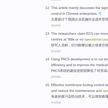
This article
mainly
discusses
the
sign
control
in Chinese
enterprises
.
主要
探讨
了
我国
企业
实施
作业
成本
管
youdao
The researchers
claim
ECS
can more
centres
at
"little
or
no
operational
cos
研究
人员
称
，
ECS
能够
以
极少
或者
没
youdao
Using PACS
development
is to
cut d
efficiency
and
to
improve
the medica
PACS
系统的
建设
使
医院
降低
了
经营
成
youdao
Effective
membrane
fouling
control
t
and
reduce
the
maintenance
and
ope
有效
的
膜
污染
防治
技术
，
可以
增加
膜
youdao