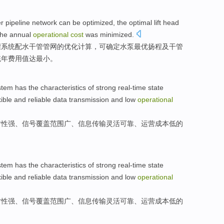
er
pipeline
network
can be
optimized
, the
optimal
lift head
the
annual
operational
cost
was
minimized
.
灌系统
配水干管
管网
的
优化
计算，可
确定
水泵最
优
扬程
及
干管
统
年
费用值
达
最小
。
stem
has
the
characteristics
of
strong
real-time
state
xible
and reliable
data
transmission
and
low
operational
时性
强
、
信号
覆盖范围广
、
信息
传输
灵活
可靠
、
运营
成本
低
的
stem
has
the
characteristics
of
strong
real-time
state
xible
and reliable
data
transmission
and
low
operational
时性
强
、
信号
覆盖范围广
、
信息
传输
灵活
可靠
、
运营
成本
低
的