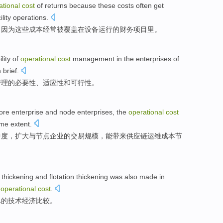
ational
cost
of
returns
because
these
costs
often
get
ility
operations
.
，
因为
这些
成本
经常
被
覆盖
在
设备
运行
的
财务
项目
里。
lity
of
operational
cost
management
in
the
enterprises
of
n
brief
.
管理
的
必要性
、
适应性
和
可行性
。
ore
enterprise
and
node
enterprises
,
the
operational
cost
me extent.
中度，
扩大
与
节点
企业
的
交易
规模，
能
带来供应链
运
维
成本
节
thickening
and
flotation
thickening was also
made
in
d
operational
cost
.
单
的
技术经济
比较
。