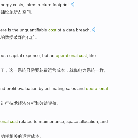
energy
costs
;
infrastructure
footprint
.
基础设施
所占空间。
here
is
the
unquantifiable
cost
of
a
data
breach
.
化
的
数据
破坏
的
代价
。
be
a
capital
expense
,
but an
operational
cost
,
like
本
了，
这
一系统只需要花费
运营
成本
，就
像
电力系统一样。
and
profit
evaluation
by
estimating
sales
and
operational
案进行
技术
经济
分析
和
效益
评价
。
ional
cost
related
to
maintenance
,
space allocation
,
and
和
功耗
相关
的
运营
成本
。