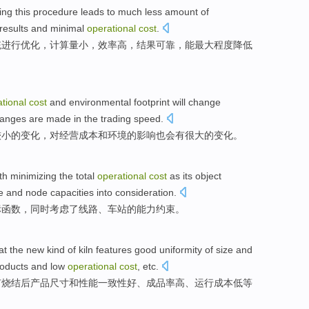
ing
this
procedure
leads
to
much
less
amount
of
results
and
minimal
operational
cost
.
统
进行优化
，
计算
量
小
，
效率
高
，
结果
可靠
，能最大
程度
降低
tional
cost
and
environmental
footprint
will
change
anges
are made in
the
trading
speed
.
较小
的
变化
，
对
经营
成本
和
环境
的
影响
也会
有很大
的
变化
。
th minimizing
the
total
operational
cost
as
its
object
e
and node
capacities
into
consideration
.
标
函数
，
同时考虑
了
线路、
车站
的
能力
约束。
at
the new
kind
of kiln
features
good
uniformity
of
size
and
oducts
and low
operational
cost
,
etc
.
有烧结后
产品
尺寸
和
性能
一致性
好
、成品率
高
、
运行
成本
低等