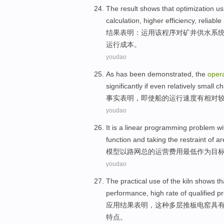
The
result
shows that
optimization
us
calculation
,
higher
efficiency
,
reliable
结果
表明
：
运用
该
程序
对
矿井供水系
运行
成本
。
youdao
As
has
been demonstrated
, the
opera
significantly
if even
relatively
small
ch
事实
表明
，
即使
船的
运行
速度
有
相对
youdao
It is a linear programming problem
wi
function
and
taking
the restraint
of ar
模型
以
路网
总的
运营
费用
最低
作为
目
youdao
The
practical use
of the
kiln
shows th
performance
,
high
rate of qualified
pr
应用
结果
表明
，
这种
多层推板电
窑
具
特点
。