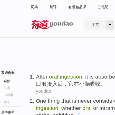
词典
翻译
有道精品课
云笔记
中英
有道 - 网易旗下搜索
双语例句
After
oral
ingestion
,
it
is
absorb
全部
口服
摄入后
，
它
在
小肠
吸收
。
口语
youdao
书面语
One
thing
that
is never
consider
论文
ingestion
, whether
oral
or intram
原声例句