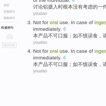
of
the
individual
.
全部
讨论
铝
摄入
时
根本
没有
考虑
的
一
音频例句
youdao
视频例句
Not
for
oral
use
.
In case
of
inges
权威例句
immediately
.
本产品
不可
口服
；
如
不慎
误食
，
youdao
go
返回词典
top
Not
for
oral
use
.
In case
of
inges
immediately
.
本产品
不可
口服
；
如
不慎
误食
，
youdao