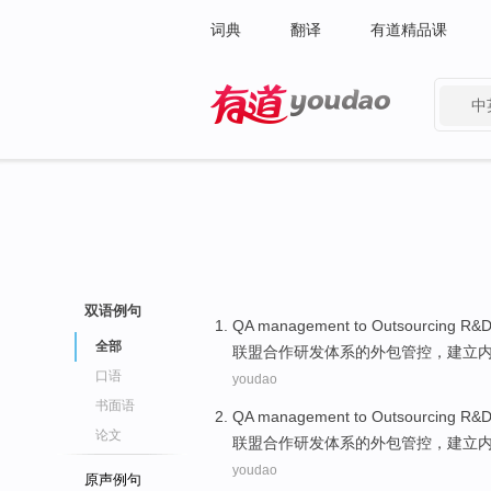
词典
翻译
有道精品课
中
有道 - 网易旗下搜索
双语例句
QA
management
to
Outsourcing
R&
全部
联盟
合作研发
体系
的
外包
管控
，
建立
口语
youdao
书面语
QA
management
to
Outsourcing
R&
论文
联盟
合作研发
体系
的
外包
管控
，
建立
youdao
原声例句