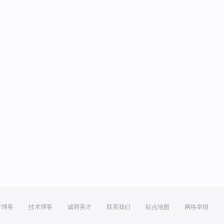
方博客
技术博客
诚聘英才
联系我们
站点地图
网络举报