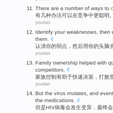
There are
a number of
ways
to
有
几种办法
可以
在
竞争中
更聪明
youdao
Identify
your
weaknesses
,
then
them
.
认清
你
的
弱点
，
然后
用
你的
头脑
youdao
Family ownership
helped with
q
competitors
.
家族
控制
有助于
快速
决策
，
打败
youdao
But
the virus
mutates
, and
event
the medications.
但是
HIV
病毒
会发生变异
，
最终
会