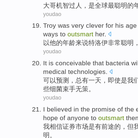
大哥
机智过人，
是
全球
最聪明
的
youdao
Troy
was very
clever
for
his
age
ways to
outsmart
her
.
以
他
的
年龄
来说特洛伊
非常
聪明
youdao
It
is
conceivable that
bacteria
wi
medical
technologies
.
可以预测，总有一
天
，即使
是
我
些
细菌
束手无策
。
youdao
I
believed in
the
promise
of
the
hope
of
anyone
to
outsmart
the
我
相信
证券
市场
是
有前途
的
，
但
明。