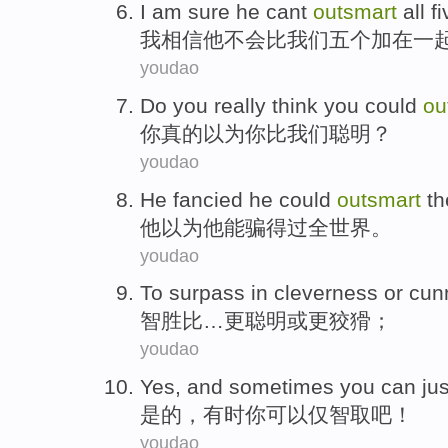
I
am sure
he
cant
outsmart
all
fi
我
相信
他
不会
比我们
五个
加在一
youdao
Do
you
really
think
you
could
ou
你
真的
以为
你
比
我们聪明？
youdao
He
fancied
he
could
outsmart
th
他
以为
他
能
骗得过
全世界
。
youdao
To surpass in
cleverness
or
cun
智胜
比…更
聪明
或
更
狡猾
；
youdao
Yes
, and
sometimes
you
can
jus
是的
，
有时
你
可以
仅
智取
吧！
youdao