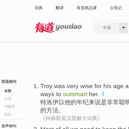
词典
翻译
有道精品课
云笔记
中英
有道 - 网易旗下搜索
双语例句
Troy
was
very
wise
for
his
age
a
全部
ways to
outsmart
her
.
口语
特洛伊以
他
的
年纪
来说
是
非常
聪
书面语
的方法。
论文
《柯林斯英汉双解大词典》
原声例句