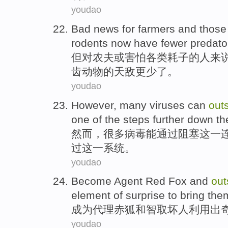
youdao
Bad
news
for
farmers
and
those
rodents
now have
fewer
predato
但
对
农夫
或
害怕
各类
耗子
的
人
来
齿动物
的
天敌
更少
了
。
youdao
However
,
many
viruses
can
out
one
of the
steps
further down
th
然而
，
很多
病毒
能
通过
阻塞
这
一
过
这
一
系统
。
youdao
Become
Agent
Red Fox
and
out
element of surprise
to bring the
成为
代理
赤狐
和
智取
坏人
利用
出
youdao