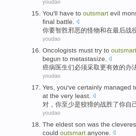
youdao
You
'll have to
outsmart
evil
mons
final
battle
.
你
要
智胜
邪恶
的
怪物
和
在
最后
战
youdao
Oncologists
must
try
to
outsmar
begun
to metastasize
.
癌病医生们
必须
采取更有效的
办
youdao
Yes
,
you
've
certainly
managed to
at the
very least
.
对
，
你
至少
是狡猾
的
战胜
了
你自
youdao
The
eldest
son
was
the cleveres
could
outsmart
anyone.