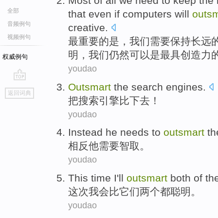
Most
of
all
we
need to
keep
the 
全部
that
even if
computers
will
outsm
音频例句
creative
.
视频例句
最
重要
的
是
，
我们
需要
保持
长远
明
，我们
仍然
可以
是
最
具创造力
权威例句
youdao
Outsmart
the
search
engines
.
go
返回词典
top
把
搜索
引擎
比下去
！
youdao
Instead
he
needs to
outsmart
th
相反
他
需要
智取
。
youdao
This time
I'll
outsmart
both
of
th
这次
我会
比它们
两个
都
聪明
。
youdao