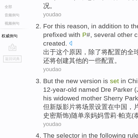
况
。
全部
youdao
音频例句
视频例句
For
this
reason
,
in addition
to
th
prefixed
with
P
#,
several
other
c
权威例句
created
.
出于
这个
原因
，
除了
将
配置
的
全
go
返回词典
还
将创建
其他
的
一些
配置。
top
youdao
But
the new version
is
set
in
Ch
12-year-old
named Dre
Parker
(
his widowed
mother
Sherry
Park
但
新版
影片将场景
设置
在
中国
，
史密斯
饰)随单亲
妈妈
雪莉
·帕克(
youdao
The
selector
in
the
following
rul