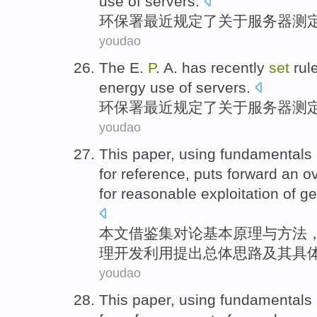
use
of
servers
.
环保署
最近
规定
了关于
服务器
测
youdao
The E.
P
. A. has
recently
set
rul
energy
use
of
servers
.
环保署
最近
规定
了关于
服务器
测
youdao
This paper
,
using
fundamentals
for reference
,
puts forward an
ov
for
reasonable
exploitation
of
ge
本文
借鉴
集
对
论
基本原理
与
方法
理
开发
利用
提出
总体
思路
及其
具
youdao
This paper
,
using
fundamentals