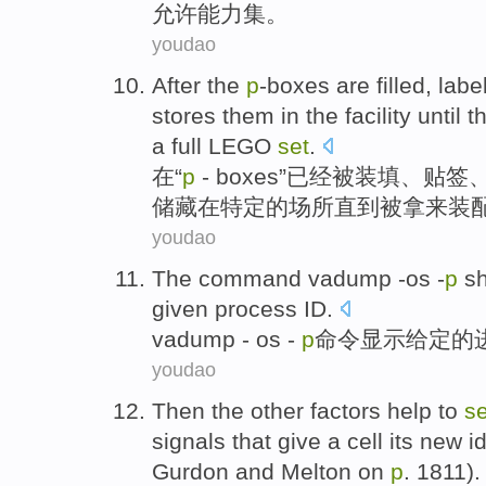
允许
能力集。
youdao
After
the
p
-boxes are filled,
labe
stores
them
in
the
facility
until
t
a
full LEGO
set
.
在
“
p
- boxes”已经被
装填
、
贴
签
储藏
在
特定
的
场所
直到
被拿来
装
youdao
The
command
vadump -os -
p
s
given
process
ID
.
vadump
- os -
p
命令
显示
给定
的
youdao
Then the
other
factors
help
to
se
signals
that
give
a
cell
its
new
i
Gurdon
and Melton on
p
. 1811).