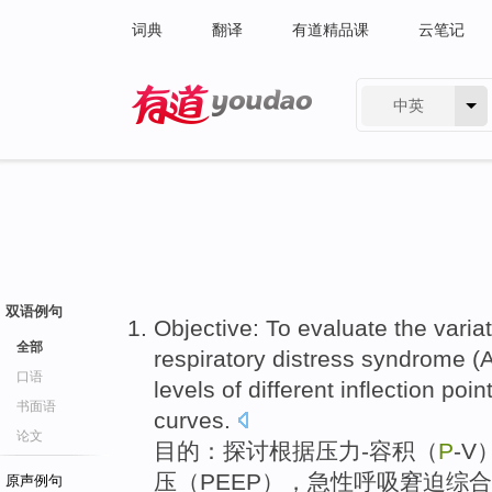
词典
翻译
有道精品课
云笔记
中英
有道 - 网易旗下搜索
双语例句
Objective
:
To evaluate
the
varia
全部
respiratory
distress
syndrome
(
口语
levels
of
different
inflection
poin
书面语
curves
.
论文
目的
：
探讨
根据
压力
-
容积
（
P
-
V
压（
PEEP
），
急性
呼吸
窘迫
综合
原声例句