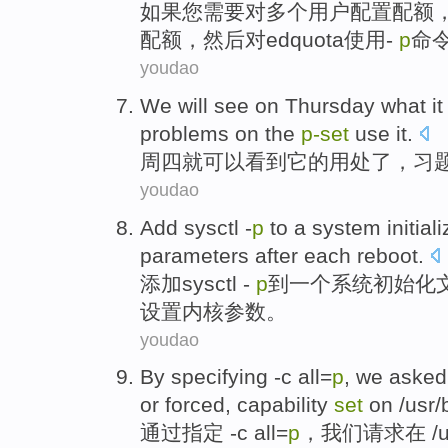
如果
您
需要
对
多个
用户
配置
配额
配额，
然后
对edquota
使用
-
p
命
youdao
We will
see
on Thursday
what
it
problems
on
the
p-
set
use
it
.
周四
就
可以
看到
它
的
用处
了
，
习
youdao
Add
sysctl -
p
to
a
system
initial
parameters
after
each
reboot
.
添加
sysctl
-
p
到
一个
系统
初始化
设置
内核
参数
。
youdao
By
specifying
-c
all=
p
,
we
asked
or forced,
capability
set
on /usr/b
通过
指定
-
c
all=
p
，
我们
请求
在
/