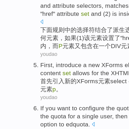
and
attribute
selectors
,
matches
"
href
" attribute
set
and (
2
) is
ins
下面
规则
中的
选择
符
结合了
派生
何
元素
，如果(
1
)该元素
设置
了"
hr
内
，而
P
元素又包含在一个
DIV
元
youdao
First,
introduce a
new
XForms
e
content
set
allows
for the
XHTM
首先
引入
新的
XForms
元素
select 
元素
p
。
youdao
If
you
want to
configure
the
quo
the
quota
for
a
single
user
,
then
option
to
edquota
.