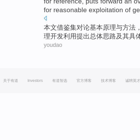
for reference
,
puts forward an
ov
for
reasonable
exploitation
of
ge
本文
借鉴
集
对
论
基本原理
与
方法
理
开发
利用
提出
总体
思路
及其
具
youdao
关于有道
Investors
有道智选
官方博客
技术博客
诚聘英