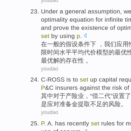
youdao
Under
a general
assumption
,
w
optimality
equation
for
infinite
ti
and
prove
the
existence
of
opti
set
by using
p
.
在
一般
的
假设条件下
，
我们
应用
限
时间
水平
平均
代价
模型
的最
优
最优
解
的
存在
性 。
youdao
C-ROSS
is
to
set
up
capital
req
P
&C insurers against the risk of
其中
对于
产险
业，“偿二代”
设置
了
是
应对
准备金
提取不足的风险。
youdao
P
. A.
has recently
set
rules
for
m