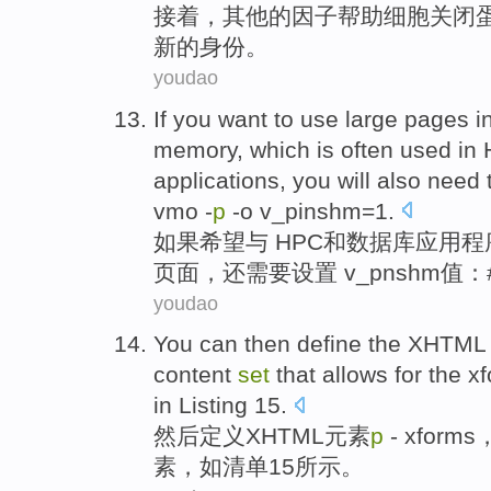
接着
，
其他
的
因子
帮助
细胞
关闭
新的
身份
。
youdao
If you
want to
use
large
pages
i
memory
, which is
often used
in
applications
, you will
also
need 
vmo
-
p
-o
v_pinshm=
1
.
如果
希望
与 HPC
和
数据库
应用程
页面
，
还
需要
设置
v_pnshm
值
：
youdao
You can
then
define
the
XHTML
content
set
that
allows for
the
x
in
Listing
15
.
然后
定义
XHTML
元素
p
- x
forms
素，
如清单
15
所
示
。