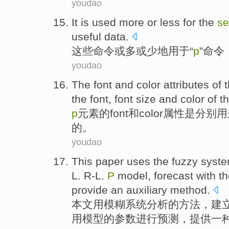
youdao
It
is
used
more
or
less
for the
se
useful
data
.
这些
命令
或
多
或
少地
用于
“
p
”命令
youdao
The
font
and
color
attributes
of
the
font
,
font
size and
color
of t
p
元素
的
font
和
color
属性
是
分别
用
的
。
youdao
This paper
uses the
fuzzy
syst
L. R-L
.
P
model
,
forecast
with t
provide
an
auxiliary
method
.
本文
用
模糊
系统
分析
的
方法
，
建
用模型的
参数
进行
预测
，
提供
一