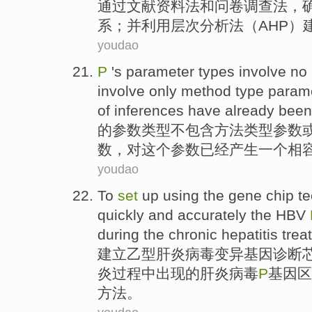
通过
文献资料法
和
问卷调查法
，
系
；
并
利用
层次
分析法（AHP）
youdao
P
's
parameter
types
involve
no
involve
only
method type param
of
inferences
have already been
的
参数
类型
不
包含
方法
类型
参数
数，
对
这个
参数
已经
产生一个
相
youdao
To
set
up
using the
gene
chip t
quickly
and accurately
the
HBV
during
the
chronic
hepatitis
trea
建立
乙型
肝炎
病毒
变异
基因
诊断
炎
过程中
出现
的
肝炎病毒
P
基因
区
方法
。