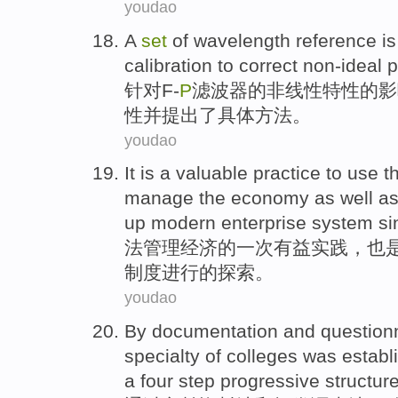
youdao
A
set
of
wavelength
reference
is
calibration to correct
non-ideal 
针对
F
-
P
滤波器
的
非线性
特性
的
影
性并提出了具体方法。
youdao
It is
a
valuable
practice
to use t
manage
the
economy
as
well
as 
up
modern
enterprise
system
si
法
管理
经济
的
一次
有益
实践
，
也
制度
进行的
探索
。
youdao
By
documentation
and
question
specialty
of colleges
was establ
a
four
step progressive
structur