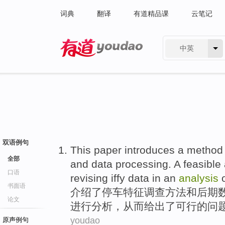
词典
翻译
有道精品课
云笔记
中英
有道 - 网易旗下搜索
双语例句
This paper introduces
a
method
全部
and
data
processing
. A
feasible
口语
revising iffy data in
an
analysis
书面语
介绍
了
停车
特征
调查
方法
和
后期
论文
进行
分析，从而
给出了
可行
的问
youdao
原声例句