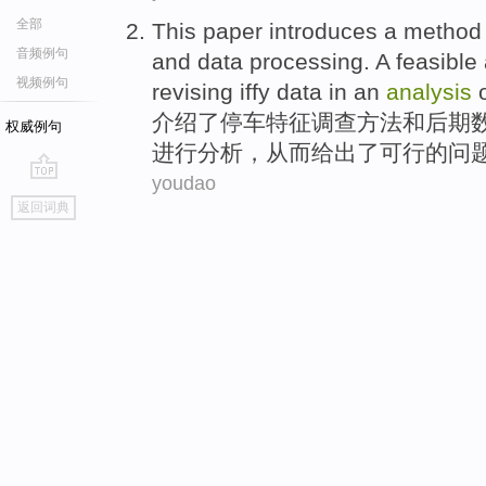
全部
This paper introduces
a
method
音频例句
and
data
processing
. A
feasible
视频例句
revising iffy data in
an
analysis
介绍
了
停车
特征
调查
方法
和
后期
权威例句
进行
分析，从而
给出了
可行
的问
youdao
go
返回词典
top