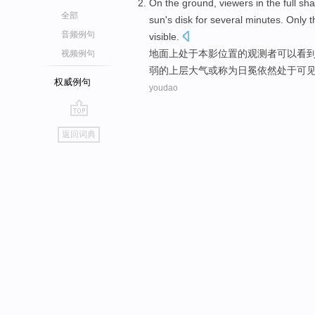
On
the
ground
, viewers in the full
sh
全部
sun
's disk for
several minutes
.
Only
t
音频例句
visible
.
地面
上
处于
本影
位置
的
观测者
可以看
视频例句
弱
的
上层
大气
或
称为
日冕
依然
处于可
权威例句
youdao
go
返回词典
top