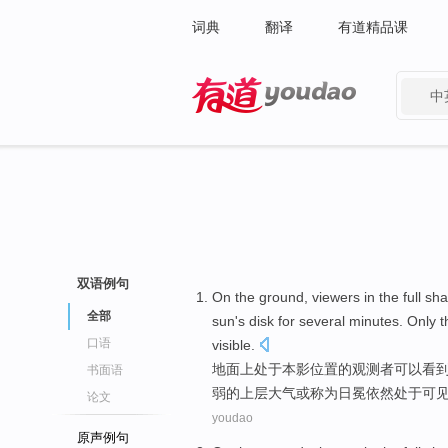
词典
翻译
有道精品课
中
有道 - 网易旗下搜索
双语例句
On
the
ground
, viewers in the full
sh
全部
sun
's disk for
several minutes
.
Only
t
口语
visible
.
地面
上
处于
本影
位置
的
观测者
可以看
书面语
弱
的
上层
大气
或
称为
日冕
依然
处于可
论文
youdao
原声例句