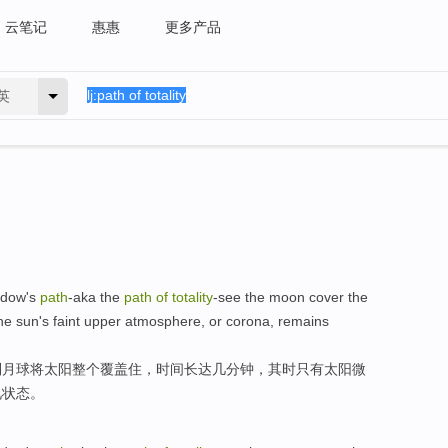
云笔记
惠惠
更多产品
英
adow
's
path
-aka the
path
of
totality
-see the
moon
cover
the
he
sun
's faint
upper
atmosphere
,
or
corona
,
remains
到
月球
将
太阳
整个
覆盖
住，时间长达
几
分钟，其时
只有
太阳
微
见状态。