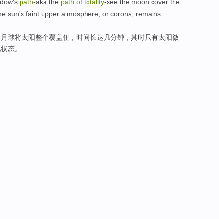
adow
's
path
-aka the
path
of
totality
-see the
moon
cover
the
he
sun
's faint
upper
atmosphere
,
or
corona
,
remains
到
月球
将
太阳
整个
覆盖
住，时间长达
几
分钟，其时
只有
太阳
微
见状态。