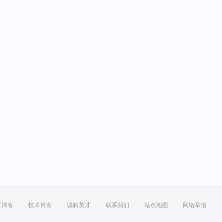
方博客
技术博客
诚聘英才
联系我们
站点地图
网络举报