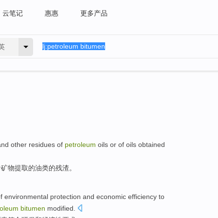
云笔记
惠惠
更多产品
英
and
other
residues
of
petroleum
oils
or
of oils obtained
青
矿物
提取
的
油类
的
残渣
。
f
environmental protection
and
economic efficiency
to
roleum
bitumen
modified
.