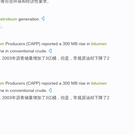
沥青符合
环保
和
经济性
要求
。
petroleum
generation
.
质
。
um
Producers
(
CAPP
)
reported
a 300
MB
rise
in
bitumen
ne in
conventional
crude
.
，2003年
沥青
储量
增加
了
3亿
桶
，
但是
，
常规
原油
却
下降
了
2
um
Producers
(
CAPP
)
reported
a 300
MB
rise
in
bitumen
ne in
conventional
crude
.
，2003年
沥青
储量
增加
了
3亿
桶
，
但是
，
常规
原油
却
下降
了
2