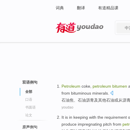
词典
翻译
有道精品课
中
有道 - 网易旗下搜索
双语例句
Petroleum
coke
,
petroleum
bitumen
全部
from
bituminous
minerals
.
口语
石油
焦
、石油
沥青
及
其他
石油
或
从
沥
书面语
youdao
论文
It is in keeping with the
requirement
o
produce impregnating
pitch from
pet
原声例句