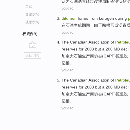
认为
石油
沥青经过改性后
制备
浸渍剂
全部
youdao
音频例句
Bitumen
forms
from kerogen
during
视频例句
在
石油
生成期间，
由于
酪根
形成
沥青
youdao
权威例句
The
Canadian
Association
of
Petrole
reserves
for
2003
but
a
200 MB
decli
go
返回词典
加拿大
石油
生产商
协会
(
CAPP
)
报道说
top
亿桶。
youdao
The
Canadian
Association
of
Petrole
reserves
for
2003
but
a
200 MB
decli
加拿大
石油
生产商
协会
(
CAPP
)
报道说
亿桶。
youdao