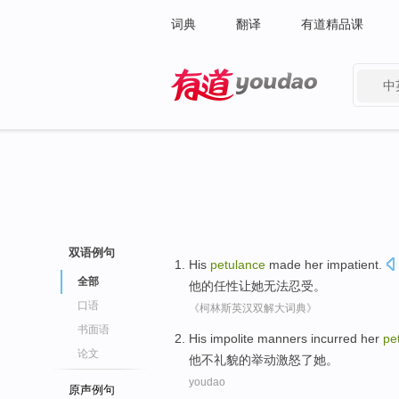
词典
翻译
有道精品课
中
有道 - 网易旗下搜索
双语例句
His
petulance
made
her
impatient
.
全部
他
的任性
让
她
无法忍受
。
口语
《柯林斯英汉双解大词典》
书面语
His
impolite manners
incurred
her
pe
论文
他
不
礼貌
的
举动激怒了
她
。
youdao
原声例句