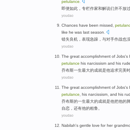
petulance
.
即便
如此
，
专栏
作家
和解
说们
并不
放
youdao
Chances have been missed
,
petulan
like he was last
season
.
错失
良机，
表现
急躁
，
与
对手
作战也
youdao
The
great
accomplishment
of
Jobs's
petulance
his
narcissism
and his
rud
乔布斯
一生
最大
的
成就
是
他
追求完美
youdao
The
great accomplishment
of
Jobs
's 
petulance
,
his
narcissism,
and
his
ru
乔布斯
的
一生
最大
的
成就
是
他
把
他
的
自恋
，
还有
他的粗鲁。
youdao
Nabilah
's
gentle
love
for
her grandmo