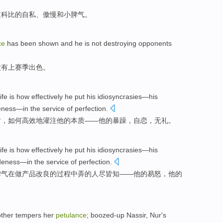
过科比
的
自私
、
傲慢
和小脾气。
ce
has been
shown
and
he is not destroying
opponents
没有
上赛季
出色。
life
is
how
effectively
he
put
his
idiosyncrasies—his
eness
—in the service of
perfection
.
时
，
如何
高效地
灌注
他
的本质——他的
暴躁
，
自恋
，
无礼
。
life
is
how effectively
he
put
his
idiosyncrasies
—
his
deness—in
the
service
of
perfection.
脾气
在
做产品改良的过程中弄的人尽皆知——他的
易怒
，他的
ther
tempers
her
petulance
;
boozed-up
Nassir,
Nur
's