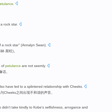
etulance
.
a
rock
star
.
f
a
rock
star
" (
Annalyn Swan
).
那林·斯
旺
)。
s
of
petulance
are not seemly.
像话
。
lso
have
led to
a splintered
relationship
with
Cheeks.
他
与
Cheeks之间
出现不和谐的声音。
s
didn't
take kindly to
Kobe
's
selfishness
,
arrogance
and