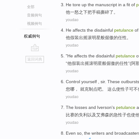
He
tore up
the
manuscript
in a fit of
p
全部
他
一怒之下把
手稿
撕碎
了。
音频例句
youdao
视频例句
He
affects the
disdainful
petulance
of
权威例句
他
假装
出
摇滚
明星
般
倔
傲
的
任性。
youdao
go
"
He
affects the
disdainful
petulance
o
返回词典
top
“
他
假装
出
摇滚
明星
般
倔
傲
的
任性”(阿
youdao
Control
yourself
, sir. These
outburst
您
哪， 就
克制
点吧。 这么
使性子可
不
youdao
The
losses
and
Iverson's
petulance
a
比赛的
失利
以及
艾弗森
的
急性子
也
使
youdao
Even
so
,
the writers
and broadcaster