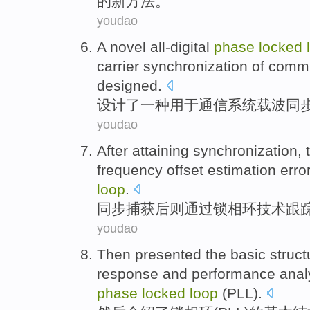
的新
方法
。
youdao
A
novel
all-digital
phase
locked
carrier
synchronization
of
commu
designed
.
设计了
一
种
用于
通信
系统
载波
同
youdao
After
attaining synchronization
,
frequency offset estimation erro
loop
.
同步
捕获
后
则
通过
锁
相
环技术
跟
youdao
Then
presented
the
basic
struct
response
and
performance
anal
phase
locked
loop
(
PLL
).