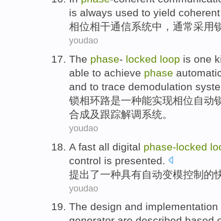
is always
used
to
yield
coherent
相位
相干
通信
系统
中，
通常
采用
youdao
The
phase
-
locked
loop
is
one
k
able to
achieve
phase
automati
and
to
trace
demodulation
syst
锁
相
环路
是
一
种
能
实现
相位
自动
合成
及
跟踪
解调
系统。
youdao
A
fast
all
digital
phase-
locked
lo
control
is presented
.
提出
了
一种
具有
自动
变模
控制
的
youdao
The
design
and
implementation
generator are
described
based 