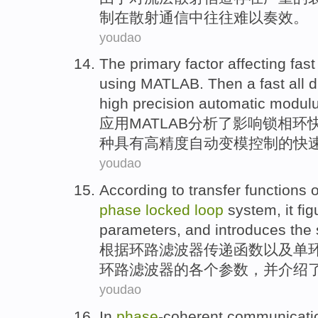
制
在
散射
通信
中往往
难以
奏效。
youdao
The
primary
factor
affecting
fast
using
MATLAB. Then a
fast
all
d
high precision
automatic
modul
应用
MATLAB
分析了
影响
锁
相
环
种
具有
高精度
自动
变模
控制
的快
youdao
According to
transfer
functions
o
phase
locked
loop
system
,
it fi
parameters
,
and
introduces
the
根据
环路
滤波器
传递
函数
以及
单
环路
滤波器
的各个
参数
，
并
介绍
youdao
In
phase
-coherent
communicati