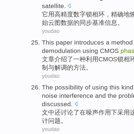
satellite
.
它
用
高精度
数字
锁相
环
，
精确地
始
云图
数据
的
同步
基准
信息
。
youdao
This paper
introduces
a
method
demodulation
using
CMOS
pha
文章
介绍了
一种
利用
CMOS
锁
相
制
与
解调
的
方法
。
youdao
The
possibility
of using
this kind
noise
interference
and
the
prob
discussed
.
文中还
讨论了
在
噪声
作用
下
采用
计
问题
。
youdao