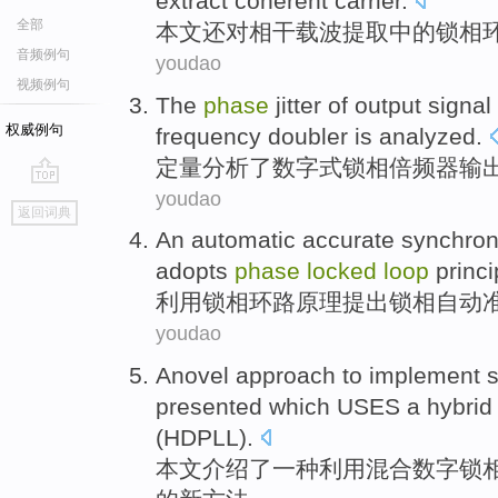
extract
coherent
carrier
.
全部
本文
还
对
相干
载波
提取
中的锁相
音频例句
youdao
视频例句
The
phase
jitter
of
output
signal
权威例句
frequency
doubler
is
analyzed
.
定量
分析了
数字式
锁
相
倍
频
器
输
youdao
go
返回词典
top
An
automatic
accurate
synchron
adopts
phase
locked
loop
princi
利用
锁
相
环路
原理
提出
锁相
自动
youdao
Anovel
approach
to implement
s
presented which USES
a
hybrid
(
HDPLL
).
本文介绍了
一种
利用混合
数字
锁