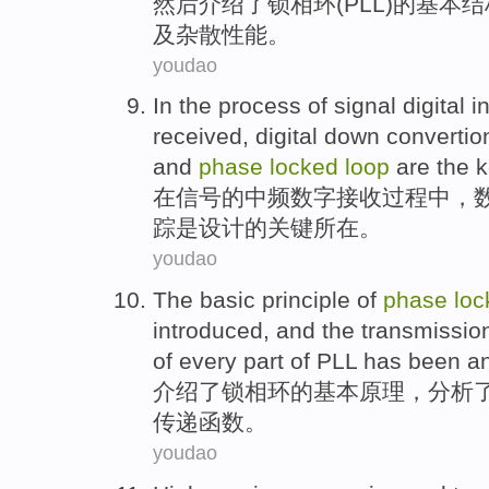
然后
介绍
了
锁
相
环
(PLL)的
基本
结
及
杂散
性能
。
youdao
In
the
process
of
signal
digital
i
received,
digital
down
convertio
and
phase
locked
loop
are
the
k
在
信号
的
中频
数字
接收
过程
中，
踪
是
设计
的
关键所在。
youdao
The
basic
principle
of
phase
lo
introduced
, and the
transmissio
of
every
part
of
PLL
has been
a
介绍了
锁
相
环
的
基本
原理
，
分析
传递
函数
。
youdao