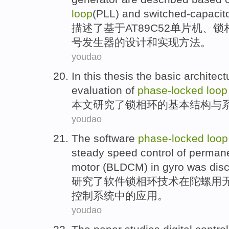
loop
(PLL) and
switched-capacit
描述了
基于
AT89C52单片机
、
锁
号
发生器
的
设计
和
实现
方法。
youdao
In this thesis
the
basic
architect
evaluation
of
phase-
locked
loop
本文
研究了
锁
相
环
的
基本
结构
与
youdao
The
software
phase-
locked
loop
steady
speed
control
of
permane
motor
(BLDCM)
in
gyro
was
dis
研究
了
软件
锁相
环
技术
在
陀螺
用
控制
系统
中的
应用。
youdao