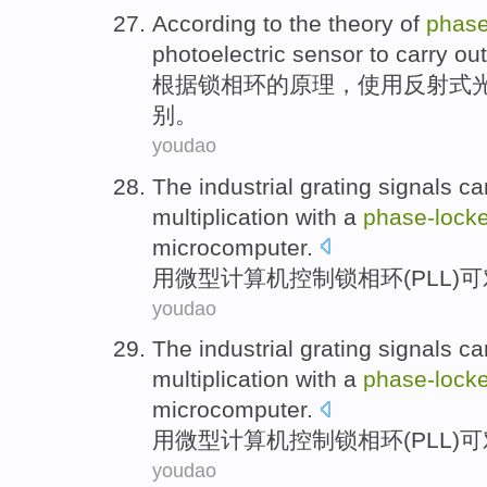
According
to
the
theory
of
phase
photoelectric
sensor
to
carry
out
根据
锁相
环
的
原理
，
使用
反射
式
别
。
youdao
The industrial
grating
signals
ca
multiplication
with
a
phase-
lock
microcomputer
.
用
微型
计算机
控制
锁
相
环
(
PLL
)
可
youdao
The industrial
grating
signals
ca
multiplication
with
a
phase-
lock
microcomputer
.
用
微型
计算机
控制
锁
相
环
(
PLL
)
可
youdao