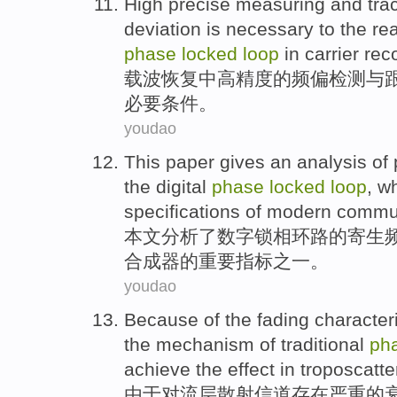
High
precise
measuring
and
tra
deviation
is
necessary to
the
rea
phase
locked
loop
in
carrier
rec
载波
恢复
中
高精度
的
频偏
检测
与
必要
条件。
youdao
This paper
gives an
analysis
of
the
digital
phase
locked
loop
,
wh
specifications
of
modern
commun
本文
分析
了
数字
锁
相
环路
的
寄生
合成器的
重要
指标
之一
。
youdao
Because
of
the
fading
character
the
mechanism
of
traditional
ph
achieve the effect in troposcatt
由于
对流层
散射
信道
存在严重
的