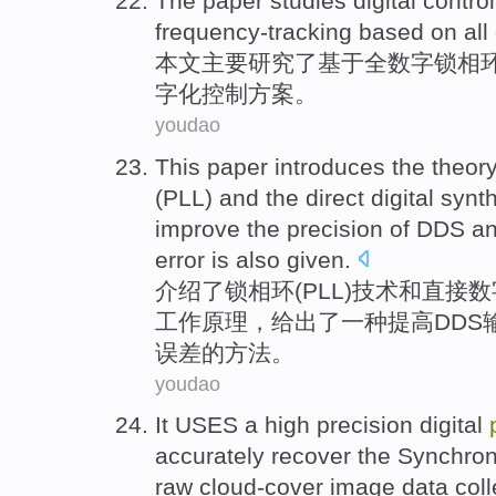
The paper
studies
digital
control
frequency-tracking
based on
all
本文
主要
研究
了
基于
全
数字
锁相
字化
控制
方案
。
youdao
This paper introduces
the
theor
(
PLL
)
and
the
direct
digital
synt
improve
the
precision
of
DDS
a
error
is also given
.
介绍
了
锁
相
环
(
PLL
)技术
和
直接
数
工作
原理
，
给出
了
一种
提高
DDS
误差
的
方法
。
youdao
It
USES a
high precision
digital
accurately
recover
the
Synchro
raw
cloud-cover image
data
col