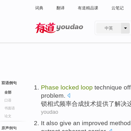
词典
翻译
有道精品课
云笔记
中英
有道 - 网易旗下搜索
双语例句
Phase
locked
loop
technique
of
全部
problem
.
口语
锁
相
式频率合成
技术
提供
了
解决
书面语
youdao
论文
It also
give
an
improved
method
原声例句