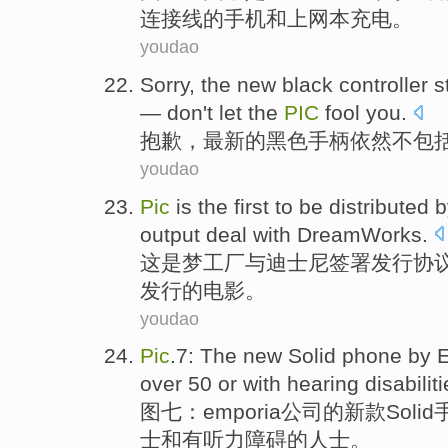
连接线
的
手机
和
上网本
充电。
youdao
Sorry
,
the new
black
controller
st
—
don't
let the
PIC
fool you.
抱歉
，
最新
的
黑色
手柄
依然
不
包
youdao
Pic
is
the first
to be
distributed
b
output
deal
with
DreamWorks
.
这
是
梦工厂
与
迪士尼
签署
发行
协
发行的电影。
youdao
Pic
.7
:
The
new
Solid
phone
by
over 50 or
with
hearing
disabilit
图七：
emporia
公司
的
新款
Solid
士
和有听力障碍的人士。