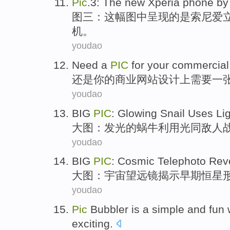
Pic
.3:
The
new Xperia
phone
b
图三：
这
幅图中呈现的是
索尼
爱
机
。
youdao
Need
a
PIC
for
your
commercial
还是
你
的
商业
网站设计上
需要
一
youdao
BIG
PIC
:
Glowing
Snail
Uses
Li
大图
：
发光
的
蜗牛
利用
光
同
敌人
youdao
BIG
PIC
:
Cosmic
Telephoto
Rev
大图
：
宇宙
望远镜
揭示
早期
恒星
youdao
Pic
Bubbler
is
a
simple
and
fun
exciting
.