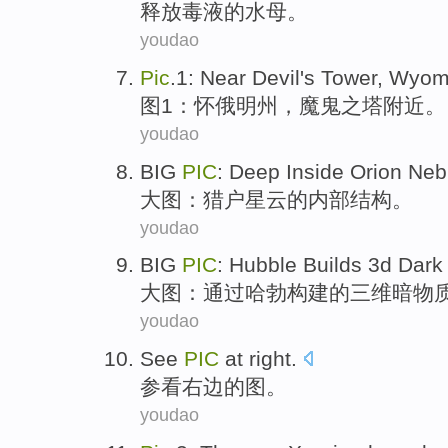
释放
毒液
的
水母
。
youdao
Pic
.1:
Near
Devil's
Tower
,
Wyom
图1：
怀俄明州
，
魔鬼
之
塔
附近
。
youdao
BIG
PIC
: Deep
Inside
Orion
Neb
大图
：
猎户
星云
的
内部
结构。
youdao
BIG
PIC
:
Hubble
Builds
3
d
Dark
大图
：
通过哈勃
构建
的
三
维
暗物
youdao
See
PIC
at
right
.
参看
右边
的图。
youdao