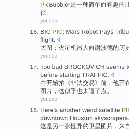
Pic
Bubbler
是
一种
简单
而
有趣
的
径
。
youdao
BIG
PIC
:
Mars
Robot
Pays Tribu
flight
.
大图
：
火星
机器人
向
谢波
德的历
youdao
Too
bad
BROCKOVICH
seems t
before
starting
TRAFFIC
.
在
开始
拍《非法交易》
前
，
他
正
图片
，
这
似乎
也太
遭
了点。
youdao
Here
's
another
weird
satellite
PI
downtown
Houston
skyscrapers
这
是
另
一张怪异
的
卫星
图片
，
来