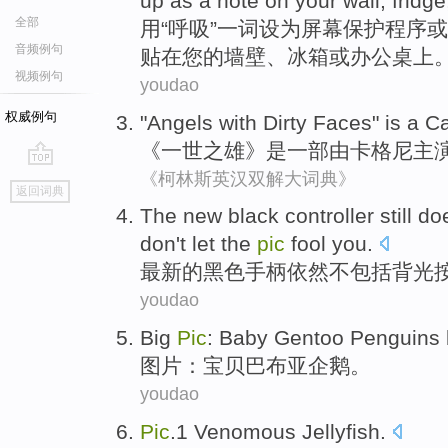
up
as
a
note
on
your
wall
,
fridge
全部
用
“
呼吸
”
一
词
设为屏幕保护程序
或
音频例句
贴
在
您
的
墙壁
、
冰箱
或
办公桌
上
视频例句
youdao
权威例句
"Angels with Dirty Faces"
is
a C
《一世之雄》
是
一部
由卡格尼主
《柯林斯英汉双解大词典》
go
返回词典
top
The new
black
controller
still
do
don't
let
the
pic
fool
you
.
最新
的
黑色
手柄
依然
不
包括
背光
youdao
Big
Pic
:
Baby
Gentoo
Penguins 
图片
：
宝贝
巴布亚
企鹅
。
youdao
Pic
.1 Venomous
Jellyfish
.