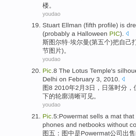
楼
。
youdao
Stuart
Ellman
(
fifth profile
) is
dr
(
probably
a
Halloween
PIC
).
斯图尔特·
埃
尔曼(
第五
个)把自己
节
图片)。
youdao
Pic
.8 The Lotus
Temple
's
silhou
Delhi
on February
3
, 2010.
图8 2010年2月
3
日
，
日落
时分，
下
的
轮廓
清晰
可见
。
youdao
Pic
.5:
Powermat
sells
a
mat that
phones
and
netbooks
without
c
图五：
图中是Powermat公司
出售