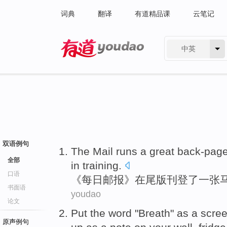
词典
翻译
有道精品课
云笔记
中英
有道 - 网易旗下搜索
双语例句
The Mail runs a great back-pag
全部
in
training
.
口语
《每日邮报》
在
尾版刊登了一张
书面语
youdao
论文
Put
the
word
"
Breath
" as
a
scre
原声例句