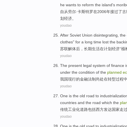
he
wants to
reform
the
island
's morib
自从
劳尔
·
卡斯特罗
在
2006年
接过
了
古
划
经济。
youdao
After
Soviet Union
disintegrating
, the
clothes" for a
long
time
lost
the
backi
苏联
解体
后
，
长期
生活
在
计划
经济
“
襁
youdao
The present
legal system
of
finance
i
under the condition
of
the
planned
e
我国
现行
的
金融
法制
尚处在
转型
过程
youdao
One is the old
road
to
industrializatio
countries
and
the
road
which the
pla
传统
工业化
道路
包括
西方
发达
国家
走
youdao
One is the old
road
to
industrializatio