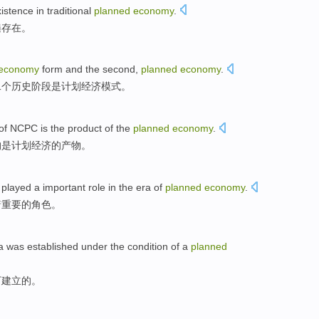
xistence
in
traditional
planned
economy
.
遍
存在
。
economy
form
and
the second
,
planned
economy
.
二
个历史阶段是
计划
经济模式。
of
NCPC
is
the
product
of
the
planned
economy
.
构
是
计划
经济
的
产物
。
played
a
important
role
in
the
era of
planned
economy
.
着
重要
的
角色
。
a
was
established
under
the
condition
of
a
planned
下
建立
的
。