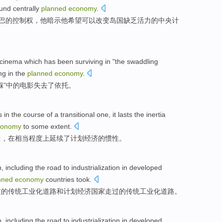
und centrally
planned
economy
.
巴
的
控制权，
他
暗示
他
希望
可以
改变岛国
缺乏活力的
中央
计
cinema
which has been surviving in "the
swaddling
ng
in
the
planned
economy
.
褓
”中的
电影
失去了
依托
。
s
in
the
course
of a
transitional
one, it
lasts
the
inertia
conomy
to
some extent
.
中
，在相当程度上
延续
了
计划
经济
的
惯性
。
n
,
including
the
road to industrialization
in developed
nned
economy
countries
took.
过
的
传统工业化道路
和
计划
经济
国家走过的传统工业化道路。
n
,
including
the
road to industrialization
in developed