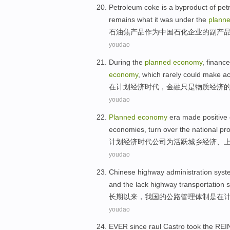
Petroleum
coke
is a byproduct
of
pet
remains what it was under the
plann
石油
焦
产品
作为
中国
石化
企业
的
副产
youdao
During the
planned
economy
,
finance
economy
, which
rarely
could
make
ac
在
计划
经济
时代，
金融
只是
物质
经济
youdao
Planned
economy
era
made
positive
economies
, turn over the
national
pro
计划
经济
时代
公司
为
活跃
城乡
经济
、
youdao
Chinese
highway
administration
syst
and
the lack highway
transportation
s
长期
以来，
我国
的
公路
管理
体制
是
在
youdao
EVER since
raul
Castro
took
the RE