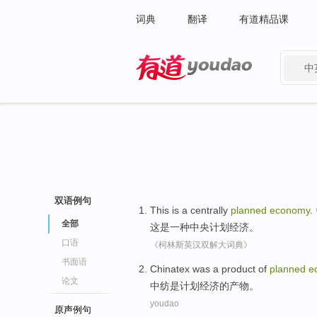
词典
翻译
有道精品课
中
有道 - 网易旗下搜索
双语例句
This
is
a
centrally
planned
economy
.
全部
这
是
一种
中央
计划
经济
。
口语
《柯林斯英汉双解大词典》
书面语
Chinatex was a
product
of
planned
e
论文
中纺
是
计划
经济
的
产物
。
youdao
原声例句