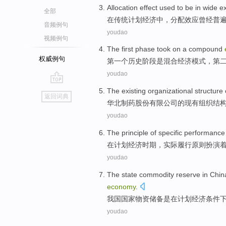
Allocation
effect
used to be
in
wide
e
全部
在
传统
计划
经济
中
，
分配
效应
曾经
普
音频例句
youdao
视频例句
The first
phase
took on a compound
权威例句
第一
个历史
阶段
是
混合
经济
模式
，
第
youdao
go
The
existing
organizational
structure
返回词典
top
华北制药股份有限公司
的
现有
组织
结
youdao
The
principle
of
specific
performance
在
计划
经济
时期
，
实际
履行
原则
扮演
youdao
The
state
commodity
reserve
in
Chin
economy
.
我国
国家
物资
储备
是
在
计划
经济
条件
youdao