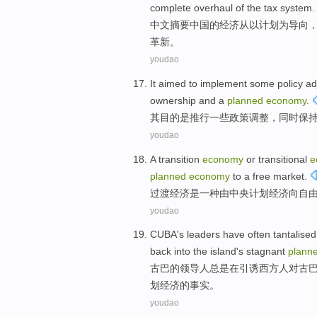
complete overhaul
of the
tax
system
.
中文摘要
中国
的
经济
从
以
计划
为
导向
革新。
youdao
It
aimed to
implement
some
policy
ad
ownership
and
a
planned
economy
.
其
目的
是
推行
一些
政策
调整
，
同时
保
youdao
A transition
economy
or transitional
e
planned
economy
to a
free
market
.
过渡
经济
是
一种
由
中央
计划
经济
向
自
youdao
CUBA
's
leaders
have often
tantalised
back into
the
island
's stagnant
plann
古巴
的
领导人
总是
在引诱
西方人
对
古
划
经济
的事实。
youdao