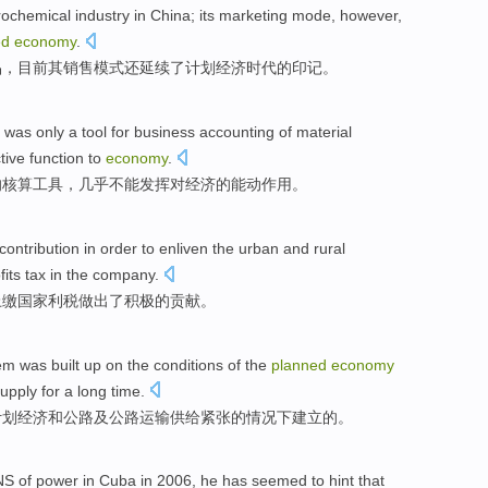
rochemical
industry
in China
;
its
marketing
mode
, however,
ed
economy
.
品，目前
其
销售
模式
还延续了
计划
经济时代的印记。
was only
a
tool
for business
accounting
of
material
tive
function
to
economy
.
的
核算
工具
，
几乎
不能
发挥
对
经济的
能动
作用
。
contribution
in
order to
enliven
the
urban and rural
fits tax
in the
company
.
上缴
国家
利税
做出了
积极
的
贡献
。
em
was
built up
on
the
conditions
of
the
planned
economy
upply
for a long time
.
计划
经济
和
公路及公路
运输
供给
紧张的
情况下
建立
的
。
INS
of
power in
Cuba
in
2006,
he
has seemed to
hint that