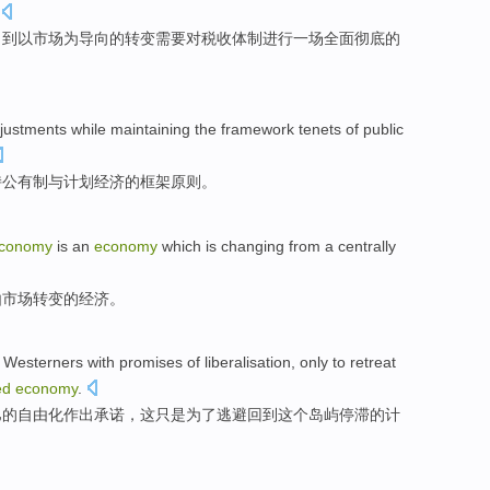
，
到
以市场为导向的
转变
需要
对
税收体制进行
一
场全面
彻底
的
justments
while
maintaining
the
framework
tenets
of
public
持
公有制
与
计划
经济
的
框架
原则
。
conomy
is
an
economy
which is
changing
from a
centrally
由
市场
转变
的经济。
Westerners
with
promises
of
liberalisation
,
only
to
retreat
ed
economy
.
巴
的
自由化
作出承诺
，这
只是
为了
逃避
回到
这个
岛屿
停滞
的
计