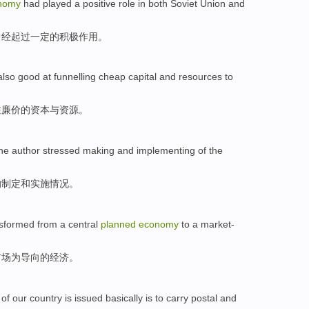
nomy
had
played
a
positive
role
in
both
Soviet Union
and
曾经
起过
一定
的积极
作用
。
also
good at funnelling
cheap
capital
and
resources
to
注
廉价
的
资本
与
资源
。
he author
stressed
making
and
implementing
of
the
的
制定
和
实施
情况。
sformed from a central
planned
economy
to
a market-
市场为导向的经济。
of
our country
is
issued
basically
is
to carry
postal and