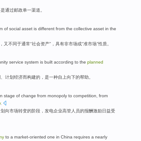
要
是
通过
邮政
单一
渠道。
rm of
social
asset is
different
from
the
collective
asset
in the
”，又不同
于
通常“
社会
资产”，具有
非市场或
“准市场”性质。
nity
service
system is
built
according to the
planned
制、
计划
经济
而构建
的，
是
一种
自上
向下
的
帮助
。
n stage
of
change
from
monopoly
to
competition
, from
y
.
计划
向市场
转变
的
阶段，发电企业高管人员的报酬激励日益受
my
to
a
market-oriented
one in
China
requires
a nearly