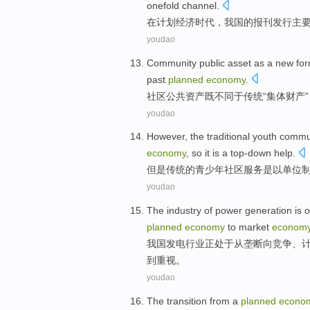
onefold
channel
.
在
计划
经济
时代
，
我国
的
报刊
发行
主
youdao
Community
public
asset
as a new fo
past
planned
economy
.
社区
公共
资产
既
不同
于传统“
集体
财产
youdao
However
,
the
traditional
youth
commu
economy
, so it
is
a
top-down
help
.
但是
传统
的
青少年
社区
服务
是以单位
youdao
The
industry
of
power generation
is
o
planned
economy
to
market
econom
我国
发电
行业
正
处于
从
垄断
向
竞争
、
到重视。
youdao
The
transition
from
a
planned
econo