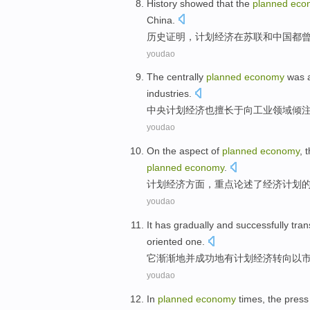
History
showed that
the
planned
eco
China
.
历史
证明
，
计划
经济
在
苏联
和
中国
都
youdao
The centrally
planned
economy
was 
industries
.
中央
计划
经济
也
擅长
于
向
工业领域倾
youdao
On the
aspect
of
planned
economy
,
t
planned
economy
.
计划
经济
方面
，
重点
论述
了经济计划
youdao
It
has gradually
and
successfully
tran
oriented
one.
它
渐渐地
并
成功地
有计划
经济
转向
以
youdao
In
planned
economy
times
,
the
press