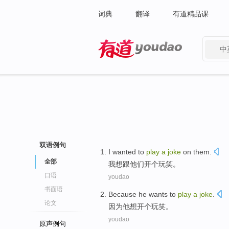
词典
翻译
有道精品课
中
有道 - 网易旗下搜索
双语例句
I
wanted to
play
a
joke
on them.
全部
我
想跟他们开个玩笑。
口语
youdao
书面语
Because
he
wants to
play
a
joke
.
论文
因为
他
想开
个
玩笑
。
youdao
原声例句