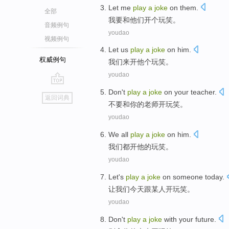
Let
me
play
a
joke
on
them
.
全部
我
要和
他们
开个
玩笑
。
音频例句
youdao
视频例句
Let us
play
a
joke
on
him
.
权威例句
我们
来开他个
玩笑
。
youdao
go
Don't
play
a
joke
on
your
teacher
.
返回词典
top
不要
和
你
的
老师
开玩笑
。
youdao
We
all
play
a
joke
on
him
.
我们
都
开他的
玩笑
。
youdao
Let
's
play
a
joke
on
someone
today
.
让
我们今天跟
某人
开玩笑
。
youdao
Don't
play
a
joke
with
your
future
.