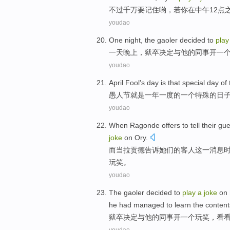
不过
千万要记住
哟，
若
你
在
中午
12
点
youdao
One
night
, the
gaoler
decided
to
pla
一
天晚上
，
狱卒
决定
与
他
的
同事
开
一
youdao
April Fool's day
is
that
special
day
of
愚人节
就是一年一度
的
一个
特殊
的
日
youdao
When
Ragonde
offers to
tell
their
gue
joke
on
Ory.
而
当
拉
贡德
告诉
她们
的
客人
这
一
消息
玩笑
。
youdao
The
gaoler
decided
to
play
a
joke
on
he
had
managed
to
learn the
content
狱卒
决定
与
他
的
同事
开
一个
玩笑
，看
youdao