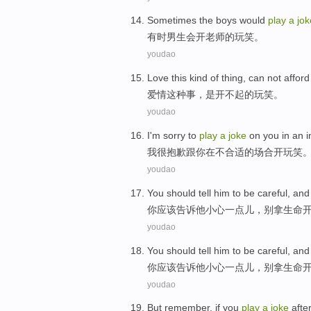
Sometimes
the boys
would
play
a
jok
有时
男生
会
开老师
的
玩笑
。
youdao
Love
this kind
of
thing
,
can not afford
爱情
这种
事
，是开
不起
的
玩笑
。
youdao
I
'm sorry
to
play
a
joke
on
you
in
an i
我
很
抱歉
跟
你
在
不
合适
的
场合
开玩笑
youdao
You
should
tell
him
to
be careful
, an
你
应该
告诉
他
小心
一点儿，
别
拿生命
youdao
You
should
tell
him
to
be careful
, an
你
应该
告诉
他
小心
一点儿，
别
拿生命
youdao
But
remember
,
if
you
play
a
joke
afte