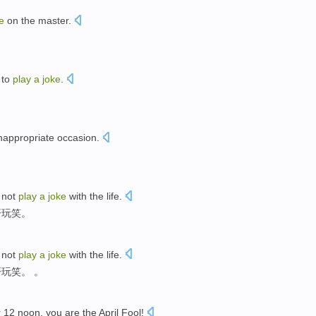
e
on
the
master
.
 to
play
a
joke
.
nappropriate
occasion
.
。
d
not
play
a
joke
with the
life
.
开玩笑
。
d
not
play
a
joke
with the
life
.
开玩笑
。 。
r
12
noon
, you
are
the
April Fool
!