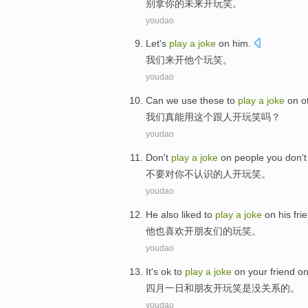
别
拿
你
的未来
开玩笑
。
youdao
Let
's
play
a
joke
on
him
.
我们
来开他个
玩笑
。
youdao
Can
we
use
these
to
play
a
joke
on o
我们
真
能用
这个
跟
人开玩笑吗？
youdao
Don
't
play
a
joke
on
people
you
don
'
不要
对
你
不
认识
的
人
开玩笑
。
youdao
He
also
liked
to
play
a
joke
on
his fri
他
也
喜欢
开朋友们的
玩笑
。
youdao
It's ok
to
play
a
joke
on
your friend
on
四月
一
日和
朋友
开玩笑
是
没关系
的。
youdao