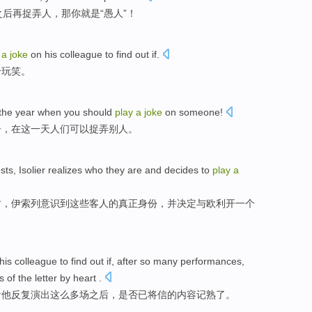
之后
再捉弄人，那你
就是
“
愚人
”！
y
a
joke
on
his
colleague
to find out if.
个
玩笑
。
the year when
you should
play
a
joke
on
someone
!
子
，在
这
一天人们
可以
捉弄
别人。
sts
, Isolier
realizes
who they are
and
decides
to
play
a
时，伊索列
意识
到这些客人的真正身份，
并
决定
与欧利开一个
his
colleague
to find out
if
,
after
so
many
performances
,
s
of
the
letter
by heart .
看
他
反复
演出
这么
多
场
之后
，
是否
已
将
信
的
内容
记熟了。