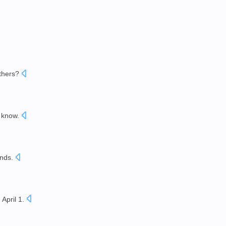
thers?
t
know
.
ends
.
 April 1
.