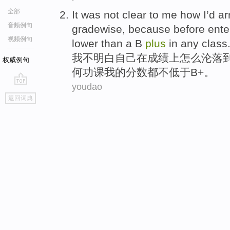
全部
It
was not
clear
to
me
how
I
’d
ar
音频例句
gradewise, because
before
ente
视频例句
lower than a
B
plus
in
any
class
我
不
明白
自己
在
成绩上
怎么
沦落
权威例句
何功课
我
的分数都不
低于
B
+。
youdao
go
返回词典
top