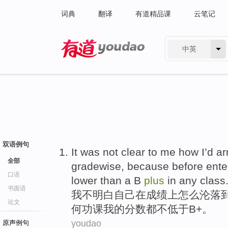
词典
翻译
有道精品课
云笔记
中英
有道 - 网易旗下搜索
双语例句
It
was not
clear
to
me
how
I
’d
ar
全部
gradewise, because
before
ente
口语
lower than a
B
plus
in
any
class
书面语
我
不
明白
自己
在
成绩上
怎么
沦落
论文
何功课
我
的分数都不
低于
B
+。
youdao
原声例句