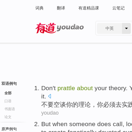
词典
翻译
有道精品课
云笔记
中英
有道 - 网易旗下搜索
双语例句
Don't
prattle
about
your
theory
.
全部
it.
口语
不要
空谈
你
的
理论
，
你
必须
去实
书面语
youdao
论文
But
when
someone
does
call
, l
原声例句