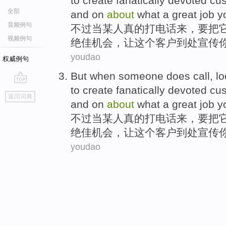
to create
fanatically
devoted
cu
全部
and on
about
what a
great
job
y
音频例句
不过
当
某人
真的
打电话来
，要把
视频例句
绝佳
机会
，
让
这个客户到处宣传
youdao
权威例句
But
when
someone
does
call
, l
to create
fanatically
devoted
cu
go
返回词典
top
and on
about
what a
great
job
y
不过
当
某人
真的
打电话来
，要把
绝佳
机会
，
让
这个客户到处宣传
youdao