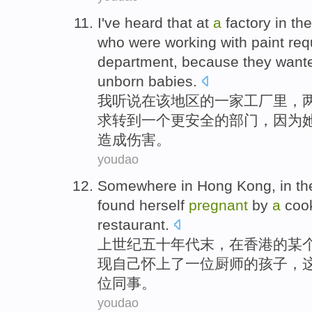
I
've heard that
at
a
factory
in
the
who
were working
with paint
req
department
, because
they
wante
unborn
babies
.
我
听说
在
该
地区
的一家
工厂
里，
求
转
到
一个
更安全
的
部门
，
因为
造成伤害
。
youdao
S
omewhere in Hong Kong, in the 
found herself
pregnant
by
a
cook
restaurant.
上
世纪五十年代末，在香港的某
现自己怀上了一位厨师的孩子，
位同事。
youdao