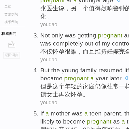
pregnant
at
a
younger age
.
全部
张医生
说，
另一个
值得敲响警钟
音频例句
化
。
视频例句
youdao
权威例句
Not only
was getting
pregnant
a
was
completely
out
of
my
contro
不仅
怀孕
很难，而且
维持
妊娠
完
go
返回词典
top
youdao
But
the
young
family
resumed
li
became
pregnant
a
year
later.
但是
这个
年轻
的
家庭
仍
像
往常
一
德
女士再次
怀孕
。
youdao
If
a
mother
was
a
teen parent, 
likely
to become
pregnant
as
a
t