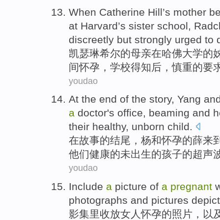
When Catherine
Hill
’s
mother
b
at
Harvard
’s
sister
school
,
Radcl
discreetly but strongly
urged
to
凯瑟琳
希尔
的
母亲
在
哈佛大学
的
间
怀孕
，学校得知后，
慎重
的
要
youdao
At
the
end
of
the
story
,
Yang
an
a
doctor
's
office
,
beaming
and
h
their
healthy
,
unborn
child
.
在
故事
的
结尾
，
杨
和
怀孕
的
薛
来
他们
健康
的
未出生
的孩子的
超声
youdao
Include
a
picture
of
a
pregnant
photographs
and pictures
depict
影集里收放
女人
怀孕
的
照片
，
以