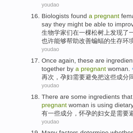
youdao
Biologists
found
a
pregnant
fem
say
they
might
be able
to impro
生物学家们
在
一
棵
松树
上
发现
了
也许
能够
帮助
改善
蝙蝠
的
生存
环
youdao
Once again
,
these
are
ingredien
together
by
a
pregnant
woman.
再次
，孕妇
需要
避免
把
这些
成分
youdao
There are
some
ingredients
tha
pregnant
woman
is
using dietar
有
一些
成分
，
怀孕
的
妇女
是
需要
youdao
Many
factors
determine whethe