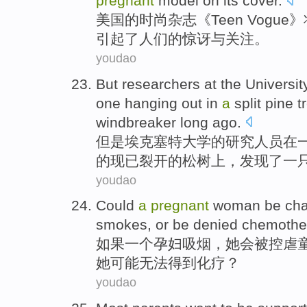
pregnant
model
on
its cover
.
美国
的
时尚
杂志
《Teen Vogue
引起
了人们的
惊讶
与关注。
youdao
But
researchers
at
the
Universit
one
hanging out
in
a
split
pine t
windbreaker
long
ago
.
但是
埃克塞特
大学
的
研究人员
在
的现已
裂开
的松树上，
发现
了一
youdao
Could
a
pregnant
woman
be
cha
smokes
,
or
be denied
chemothe
如果
一个
孕妇
吸烟
，她
会
被
控
虐
她
可能
无法
得到
化疗？
youdao