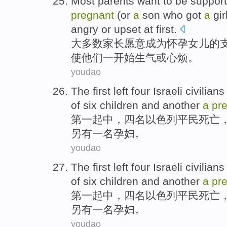
Most
parents
want to
be
suppor
pregnant
(
or
a
son
who
got
a
gir
angry
or
upset
at first
.
大多数
家长
愿意
成为
怀孕
女儿
的
使
他们
一
开始
生气
或
心烦
。
youdao
The first
left
four
Israeli
civilians
of
six
children
and
another
a
pr
第
一起中，
四
名
以色列
平民
死亡
另有
一名孕妇。
youdao
The first
left
four
Israeli
civilians
of
six
children
and
another
a
pr
第
一起中，
四
名
以色列
平民
死亡
另有
一名孕妇。
youdao