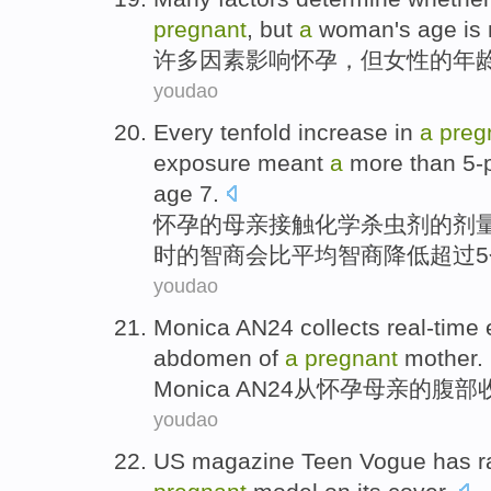
pregnant
,
but
a
woman
's
age
is
许多
因素影响
怀孕
，
但
女性
的
年
youdao
Every
tenfold
increase in
a
preg
exposure meant
a
more than
5-
age
7
.
怀孕
的
母亲
接触
化学杀虫剂的剂
时的
智商
会
比
平均智商
降低
超过
youdao
Monica AN24
collects
real-time
abdomen
of
a
pregnant
mother
.
Monica
AN24
从
怀孕
母亲
的
腹部
youdao
US
magazine
Teen
Vogue
has
r