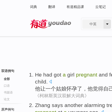
词典
翻译
有道精品课
云笔记
中英
有道 - 网易旗下搜索
双语例句
He
had got
a
girl
pregnant
and
f
全部
child
.
口语
他
让
一个
姑娘
怀孕
了，他
觉得自
书面语
《柯林斯英汉双解大词典》
论文
Zhang
says
another
alarming
tr
原声例句