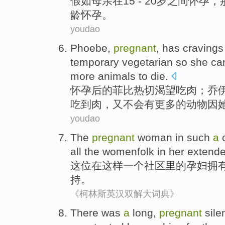
假如
母亲
在
15 - 20岁之间
怀孕
，
龄怀孕。
youdao
Phoebe
,
pregnant
,
has cravings
temporary
vegetarian
so
she
ca
more
animals
to die
.
怀孕
后的
菲
比
热切
渴望
吃肉
；
乔
吃到
肉
，又
不会
有
更多
的
动物
因
youdao
The
pregnant
woman
in
such
a
all
the
womenfolk
in
her
extend
这位
在
这样
一个
社区里
的
孕妇
拥
持
。
《柯林斯英汉双解大词典》
There was
a
long
,
pregnant
sile