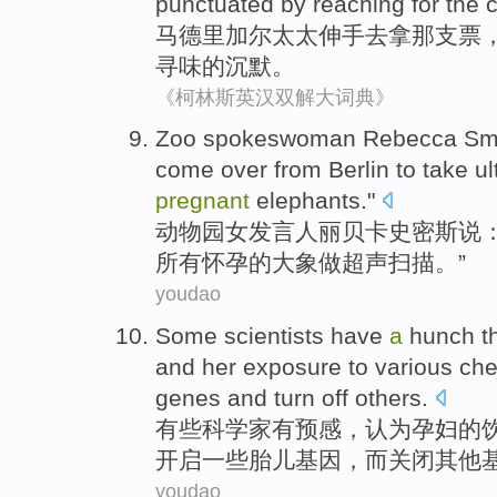
punctuated
by
reaching
for the
马德里
加尔
太太
伸手
去拿
那支票
寻味
的
沉默
。
《柯林斯英汉双解大词典》
Zoo
spokeswoman
Rebecca
Sm
come
over from Berlin
to
take
u
pregnant
elephants
."
动物园
女发言人
丽贝卡
史密斯
说
：
所有
怀孕
的
大象
做
超声
扫描
。”
youdao
Some
scientists
have
a
hunch
t
and
her
exposure to
various
che
genes
and
turn off
others
.
有些
科学家
有
预感
，
认为
孕妇
的
开启
一些
胎儿
基因
，而
关闭
其他
youdao