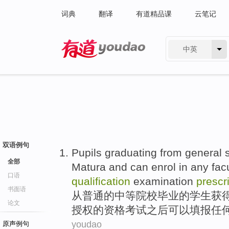
词典
翻译
有道精品课
云笔记
中英
有道 - 网易旗下搜索
双语例句
Pupils
graduating
from
general
全部
Matura
and
can
enrol
in
any
fac
口语
qualification
examination
prescr
书面语
从
普通
的
中等
院校
毕业
的
学生
获
论文
授权的
资格
考试
之后
可以
填报
任
youdao
原声例句