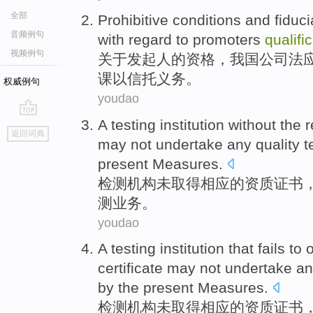
全部
Prohibitive
conditions
and
fiduci
音频例句
with regard
to promoters
qualifi
视频例句
关于
发起人的资格，我国公司法
课以
信托
义务
。
权威例句
youdao
A
testing
institution
without the
r
go
返回词典
top
may not
undertake any
quality
t
present
Measures
.
检测
机构
未
取得
相应
的
资质
证书
测业务。
youdao
A
testing
institution
that fails
to 
certificate
may not
undertake a
by
the
present
Measures
.
检测
机构
未
取得
相应
的
资质
证书