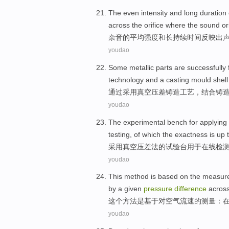
The even
intensity
and
long
duration
across
the orifice where the
sound ori
杂音
的
平均
强度
和
长
持续时间
反映
出
youdao
Some
metallic
parts are
successfully
technology
and a
casting
mould
shell
通过
采用
真空
压
差
铸造
工艺
，结合
铸
youdao
The experimental
bench
for
applying
testing
, of which the
exactness
is up 
采用
真空
压
差
法
的
试验台
用于
在线
检
youdao
This
method
is
based on
the
measur
by a
given
pressure
difference
acros
这个
方法
是
基于
对
空气
流速
的
测量
：
youdao