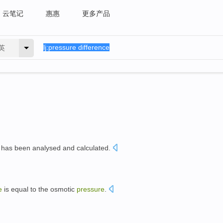
云笔记
惠惠
更多产品
英
has been
analysed
and
calculated
.
e
is equal to
the
osmotic
pressure
.