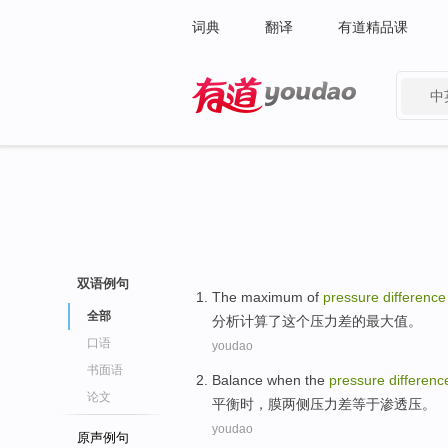
词典
翻译
有道精品课
中
有道 - 网易旗下搜索
双语例句
The
maximum
of
pressure
difference
全部
分析
计算了
这个
压力
差
的
最大值
。
口语
youdao
书面语
Balance
when
the
pressure
differenc
论文
平衡
时
，
膜两侧
压力
差
等于
渗透压。
youdao
原声例句