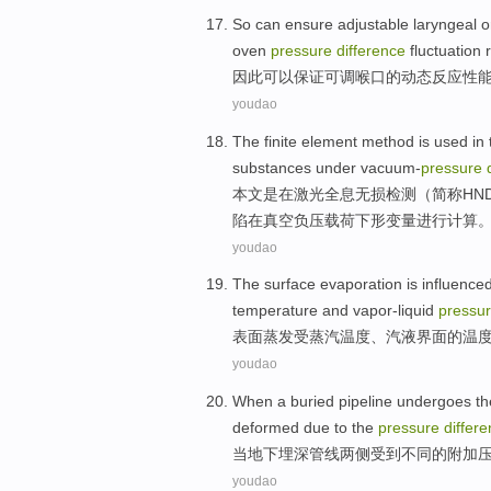
So
can
ensure
adjustable
laryngeal
o
oven
pressure
difference
fluctuation
因此
可以
保证
可调
喉
口
的
动态
反应
性
youdao
The finite
element
method
is
used
in
substances
under
vacuum-
pressure
本文
是
在
激光全息无损检测（简称
HN
陷
在真空负压载荷下形变量进行计算
youdao
The surface
evaporation
is influence
temperature
and
vapor-liquid
pressu
表面
蒸发
受
蒸汽
温度
、
汽
液
界面
的温
youdao
When a
buried
pipeline
undergoes th
deformed
due to
the
pressure
differ
当地下
埋深
管线
两侧
受到
不同
的
附加
youdao