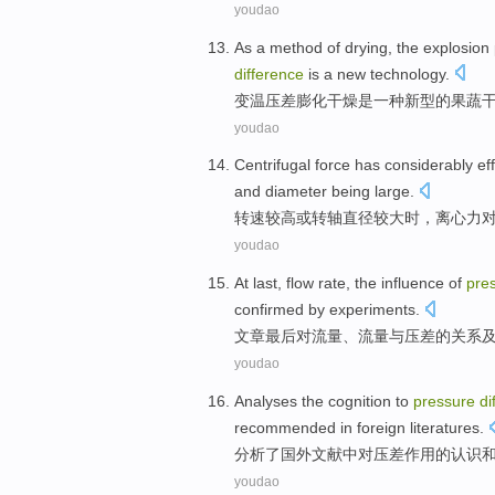
youdao
As
a
method of
drying
, the
explosion 
difference
is
a
new
technology
.
变
温
压
差
膨化
干燥
是
一种
新型
的果蔬
youdao
Centrifugal
force
has
considerably
ef
and
diameter being
large
.
转速较高或
转轴
直径
较大时，离心力
youdao
At last
,
flow
rate, the
influence
of
pre
confirmed by
experiments
.
文章
最后
对
流量
、流量与
压
差
的
关系
youdao
Analyses
the
cognition
to
pressure
di
recommended
in
foreign
literatures
.
分析了
国外
文献
中
对
压
差
作用
的
认识
youdao