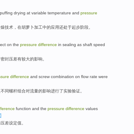
puffing
drying
at
variable
temperature
and
pressure
干燥
技术
，
在
胡萝卜加工中的应用还处于起步阶段。
fect
on the
pressure
difference
in
sealing
as shaft
speed
对
密封
压
差
有
较大
的
影响
。
ssure
difference
and
screw
combination
on
flow rate
were
及
不同
螺杆
组合
对
流量的影响
进行
了
实验验证
。
fference
function
and
the
pressure
difference
values
和
压差
设定值
。