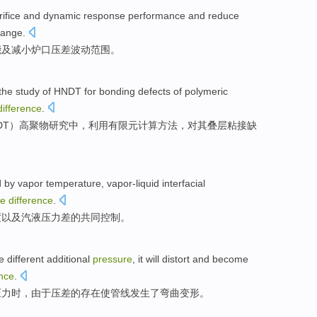
rifice and
dynamic
response
performance
and
reduce
range
.
能
及
减小
炉口
压
差
波动
范围
。
the
study
of
HNDT
for
bonding
defects
of
polymeric
difference
.
DT
）高聚物
研究
中
，
利用
有限元计算
方法
，对其
叠层
粘
接
缺
。
d by
vapor
temperature
,
vapor-liquid
interfacial
re
difference
.
度
以及
汽液
压力
差
的共同控制。
e
different
additional
pressure
, it will
distort
and become
ence
.
压力
时，
由于
压
差的
存在使管线
发生了弯曲
变形。