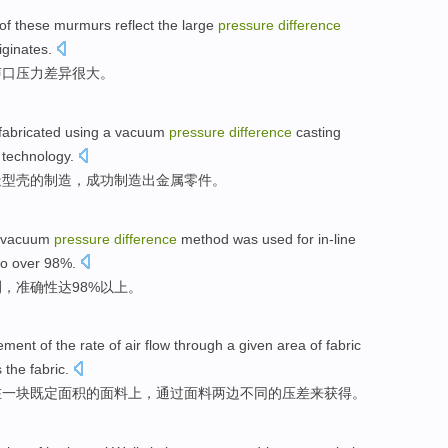
of
these
murmurs
reflect
the
large
pressure
difference
ginates.
声
口
压力
差异
很大
。
fabricated
using a
vacuum
pressure
difference
casting
technology.
造型
壳
的
制造
，
成功
制造出
金属
零件
。
vacuum
pressure
difference
method was
used for
in-line
to over 98%.
测
，
准确性
达98%以上。
ement
of
the rate of
air
flow
through
a
given
area
of
fabric
s
the
fabric.
在
一块
既定
面积
的
面料
上，
通过
面料两边不同
的
压
差
来
获得
。