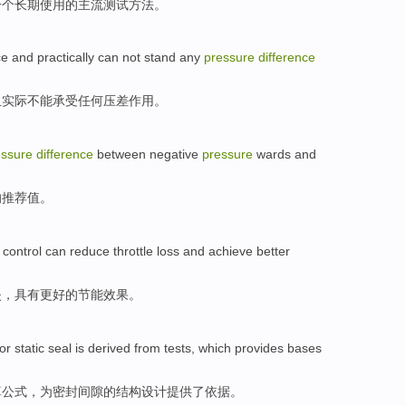
一个
长期使用
的
主流
测试
方法
。
ce
and
practically
can not
stand
any
pressure
difference
且
实际
不能
承受
任何
压
差
作用
。
essure
difference
between
negative
pressure
wards
and
的
推荐
值
。
control
can
reduce
throttle
loss
and
achieve better
失
，具有
更好
的
节能
效果
。
for
static
seal
is
derived
from
tests
, which
provides
bases
算
公式
，
为
密封
间隙的结构设计
提供了
依据
。