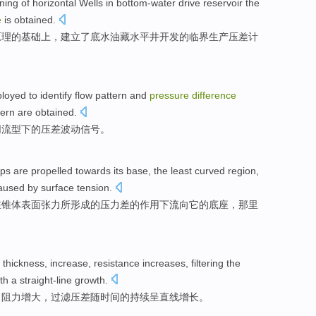
ning
of
horizontal Wells in bottom-water drive
reservoir
the
e
is obtained
.
原理
的
基础
上
，建立了底水油藏水平井开发
的
临界
生产
压
差
计
loyed
to identify
flow
pattern
and
pressure
difference
tern are
obtained
.
同
流型下
的
压差波动
信号
。
ops
are
propelled
towards
its
base
, the
least
curved
region,
aused by
surface
tension
.
在
锥体
表面
张力
所形成
的
压力
差
的作用下
流向
它
的
底座
，那里
thickness
,
increase
,
resistance
increases
,
filtering
the
th
a straight-line
growth
.
，
阻力
增大
，
过滤
压
差
随
时间的持续
呈
直线增长。