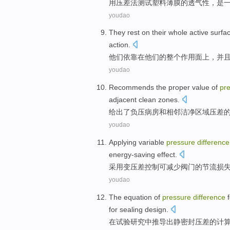
用
压
差
法
测试
塑料薄膜
的
透气性
，
是
youdao
They
rest on
their
whole
active
surfa
action
.
他们
依靠
在
他们
的
整个
作用
面上
，
并
youdao
Recommends
the proper
value
of
pr
adjacent
clean
zones
.
给出了
负压
病房
和
相邻
洁净
区域
压
差
youdao
Applying
variable
pressure
difference
energy-saving
effect
.
采用
变
压
差
控制
可
减少
阀门的
节流
损
youdao
The
equation
of
pressure
difference
for
sealing
design
.
在
试验研究
中推导
出
静
密封
压
差
的
计