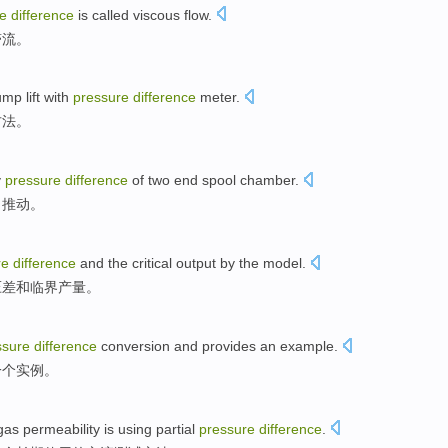
e
difference
is called
viscous flow
.
滞流
。
ump
lift
with
pressure
difference
meter
.
方法。
y
pressure
difference
of
two end
spool
chamber
.
力
推动。
re
difference
and
the critical
output
by
the model.
压
差
和
临界
产量
。
ssure
difference
conversion
and provides
an
example
.
一个实例。
gas
permeability
is
using partial
pressure
difference
.