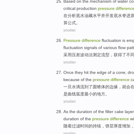
Based
on
the
mechanism
of
water
co
critical
production
pressure
differenc
在
分析底
水
油藏
水平井开发底水
脊
进
算公式。
youdao
Pressure
difference
fluctuation
is
emp
fluctuation
signals
of
various
flow pat
采用
压
差
波动
法测定
流
型
，
获得
了
不
youdao
Once
they
hit
the
edge
of
a
cone
, dr
because of the
pressure
difference
c
一旦
水
滴流到了
圆锥体
的
边缘
，就会
是
曲线
弧度
最小
的地方。
youdao
As
the
duration
of
the
filter
cake
layer
duration
of the
pressure
difference
wi
随着
过滤
时间
的
持续
，
饼
层
厚度
增加
youdao