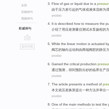
Flow
of
gas
or
liquid
due to
a
pressur
全部
由于
压力
差
引起
的
气体
或
液体
流
称为
音频例句
youdao
视频例句
It is
described
how to
measure
the
p
权威例句
介绍了
用
压
差
测量
仪测试
水泵
扬程
的
youdao
go
While
the
linear
motion
is actuated
b
返回词典
top
阀
芯
的
轴向
运动
则
由
两端阀腔
的
静
压
youdao
Gained
the
critical
production
pressu
通过
预测，
得到
预防出砂的
临界
生产
youdao
The article
presents
a
method
of
pre
本文
就
压
差
换算
提出
一
种
方法
并举出
youdao
One
of
the
main
methods
to
test
the 