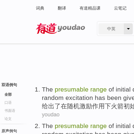
词典
翻译
有道精品课
云笔记
中英
有道 - 网易旗下搜索
双语例句
The
presumable
range
of
initial
全部
random
excitation
has been giv
口语
给出
了在
随机
激励作用下
火箭
初
书面语
youdao
论文
The
presumable
range
of
initial
原声例句