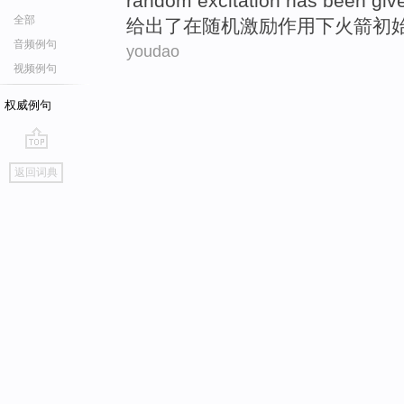
random
excitation
has been giv
全部
给出
了在
随机
激励作用下
火箭
初
音频例句
youdao
视频例句
权威例句
go
返回词典
top