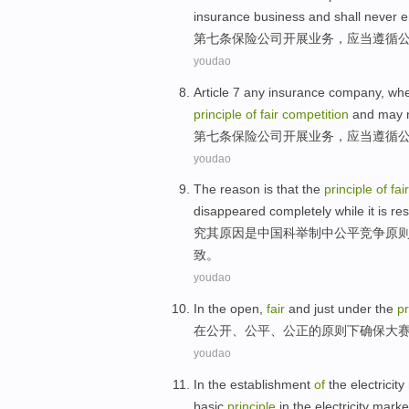
insurance
business
and
shall
never
e
第七
条
保险
公司
开展
业务
，
应当
遵循
youdao
Article 7 any
insurance
company
,
whe
principle
of
fair
competition
and
may 
第七
条
保险
公司
开展
业务
，
应当
遵循
youdao
The reason
is
that the
principle
of
fair
disappeared
completely
while
it
is re
究
其
原因
是
中国科举制
中
公平
竞争
原
致。
youdao
In
the
open
,
fair
and
just
under
the
pr
在
公开
、
公平
、
公正
的
原则
下
确保
大
youdao
In
the establishment
of
the
electricity
basic
principle
in
the
electricity marke