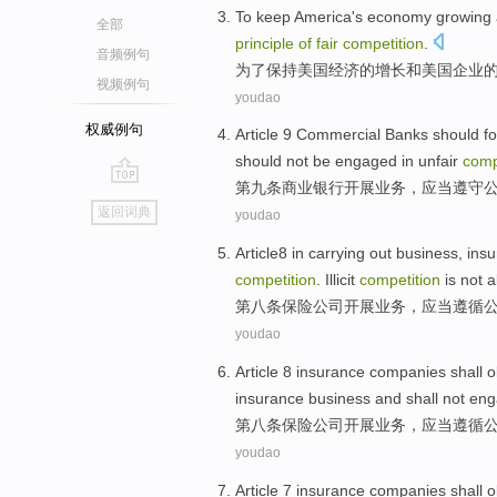
To
keep
America
's
economy
growing
全部
principle
of
fair
competition
.
音频例句
为了
保持
美国
经济
的
增长
和
美国
企业
视频例句
youdao
权威例句
Article 9
Commercial
Banks
should
fo
should not be
engaged in
unfair
comp
第九
条
商业
银行开展
业务
，
应当
遵守
go
返回词典
youdao
top
Article8 in
carrying out
business
,
ins
competition
.
Illicit
competition
is not a
第八
条
保险
公司
开展
业务
，
应当
遵循
youdao
Article 8
insurance
companies
shall
o
insurance
business
and
shall
not
eng
第八
条
保险
公司
开展
业务
，
应当
遵循
youdao
Article 7
insurance
companies
shall
o