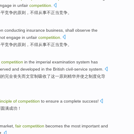
ngage in
unfair
competition
.
公平
竞争
的
原则
，
不得
从事
不正当
竞争。
n conducting
insurance
business
,
shall
observe
the
not
engage in
unfair
competition
.
公平
竞争
的
原则
，
不得
从事
不正当
竞争。
competition
in
the imperial examination system has
served
and
developed in the British
civil-service
system.
则
的
完全
丧失
而
文官制吸收了
这
一原则
精华
并
使之制度化导
inciple
of
competition
to ensure
a complete
success
!
赛
圆满
成功
！
market
,
fair
competition
becomes
the most
important
and
t.