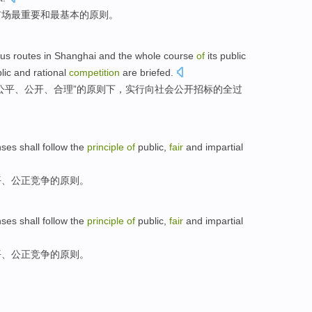
市场
最
重要
和
最基本
的
原则
。
us routes
in
Shanghai
and
the
whole
course
of
its
public
blic and
rational
competition
are
briefed
.
公平
、
公开
、
合理
”
的
原则
下
，实行向社会公开
招标
的
全过
nses shall
follow
the
principle
of
public
,
fair
and
impartial
平
、
公正
竞争
的
原则
。
nses shall
follow
the
principle
of
public
,
fair
and
impartial
平
、
公正
竞争
的
原则
。