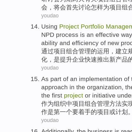
会，将会
首先
讨论怎样
为
项目组
youdao
Using
Project
Portfolio
Managem
NPD
process
is
an
effective
wa
ability and efficiency
of
new
pro
通过
项目
组合
管理
的
运用，
建立
化
，
是
提升
企业
快速推出
新
产品
youdao
As
part of
an
implementation
of
approach
in
the
organization
, t
the first
project
or
initiative
unde
作为
组织
中
项目
组合
管理
方法
实
作
是
第一
个要着手的项目
或
计划
youdao
Additionally
,
the business
is rea