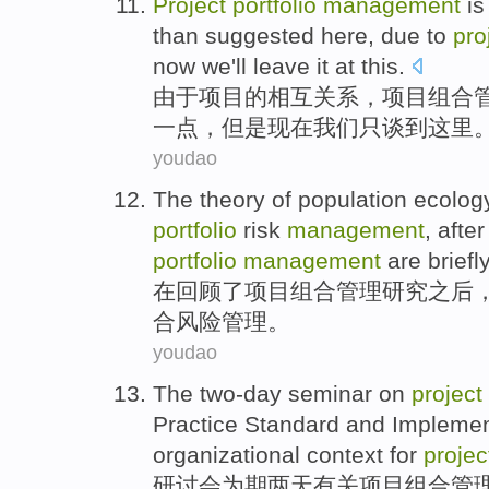
Project
portfolio
management
is
than
suggested
here
,
due to
pro
now
we
'll leave it at this.
由于
项目
的
相互
关系，项目
组合
一点
，
但是
现在
我们
只谈到这里
youdao
The
theory
of population
ecolog
portfolio
risk
management
,
after
portfolio
management
are
brief
在
回顾
了
项目
组合
管理
研究
之后
合
风险
管理。
youdao
The two-day
seminar
on
project
Practice
Standard
and
Implemen
organizational
context
for
projec
研讨会
为期
两天有关
项目
组合
管