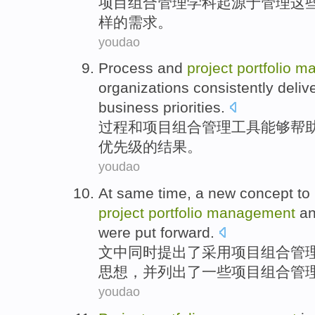
项目
组合
管理
学科
起源于
管理
这
样
的
需求
。
youdao
Process
and
project
portfolio
ma
organizations
consistently
deliv
business
priorities
.
过程
和
项目
组合
管理
工具
能够帮
优先级
的
结果
。
youdao
At same time
, a new
concept
to
project
portfolio
management
a
were
put
forward.
文中
同时
提出了
采用
项目
组合
管
思想
，并列出了
一些
项目组合管
youdao