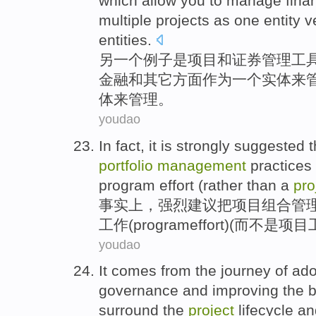
which
allow
you
to
manage
fina
multiple
projects
as
one
entity
v
entities
.
另一个
例子
是
项目
和
证券
管理
工
金融
和
其它
方面
作为
一
个
实体
来
体
来管理。
youdao
In fact
,
it is strongly
suggested t
portfolio
management
practices
program
effort
(
rather
than a
pro
事实上
，
强烈
建议
把
项目组合
管
工作(program
effort
)(
而
不是
项目
youdao
It
comes from
the
journey
of
ado
governance
and
improving
the
b
surround
the
project
lifecycle
an