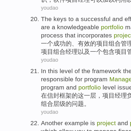
youdao
The
keys
to
a
successful
and
ef
are
a
knowledgeable
portfolio
m
process
that incorporates
projec
一
个
成功的
、
有效
的
项目
组合
管
项目
组合
经理
以及
一个
包含
项目
youdao
In
this
level
of
the framework
th
responsible for
program
Manag
program
and
portfolio
level
issu
在
信封
框架
的
这
一
层
，
项目
经理
组合
层级
的问题。
youdao
Another
example
is
project
and