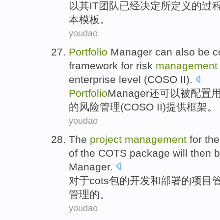
以其
IT
团队
已经
决定
所
定义的
过
本
模板
。
youdao
Portfolio
Manager
can
also
be
c
framework
for
risk
management
enterprise
level
(
COSO
II
).
Portfolio
Manager
还
可以
被
配置
的
风险
管理
(
COSO
II)
提供
框架
。
youdao
The
project
management
for
the
of
the
COTS
package
will then
b
Manager
.
对于
cots
包
的
开发
和
部署
的
项目
管理
的
。
youdao