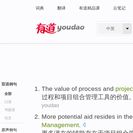
词典
翻译
有道精品课
云笔记
中英
有道 - 网易旗下搜索
双语例句
The
value
of
process
and
projec
全部
过程
和
项目
组合
管理
工具
的
价值
口语
youdao
书面语
More
potential
aid
resides
in th
论文
Management
.
原声例句