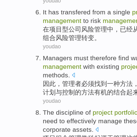
youdao
It
has
transfered
from
a
single
p
management
to
risk
manageme
在
项目
型
公司
风险
管理
中
，
已经
组合
风险管理转变。
youdao
Managers
must
therefore
find
w
management
with
existing
proje
methods
.
因此
，
管理者
必须
找到
一
种
方法
计划
与
控制
的方法有机的结合起
youdao
The
discipline
of
project
portfoli
need
to effectively
manage
thes
corporate
assets.