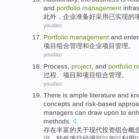
and
portfolio
management
infra
此外
，
企业
准备
好
采用
已实现的
youdao
Portfolio
management
and
enter
项目组合
管理
和
企业
项目
管理。
youdao
Process
,
project
,
and
portfolio
m
过程
、
项目
和
项目组合
管理
。
youdao
There is
ample
literature
and
kn
concepts
and
risk-based
appro
managers
can
draw upon
to
en
methods
.
存在
丰富
的
关于
现代
投资组合
概
识
，
软件
项目
经理
可以
加以
利用