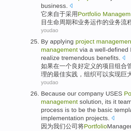
business.
它
来自
于
采用
Portfolio
Managem
目
生命周期
和
业务
运作
的业务
流
youdao
By
applying
project
managemen
management
via
a
well-defined
realize
tremendous
benefits
.
如果
在
一个
良好定义
的
项目
组合
理的
最佳
实践
，
组织
可以
实现
巨
youdao
Because
our
company
USES
Po
management
solution
, its
it
tea
process
is
to
be
the
basic
templ
implementation
projects
.
因为
我们
公司
将
Portfolio
Manage