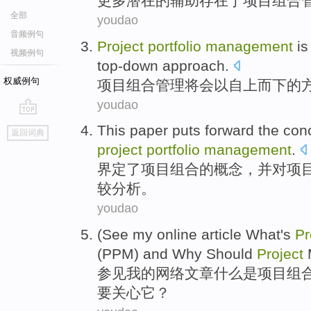
更多
潜在的
辅助
存在
于
项目
组合
全部
youdao
音频例句
Project
portfolio
management
i
视频例句
top-down
approach
.
权威例句
项目
组合
管理
将会
以
自上而下
的
youdao
go
This paper puts forward the
con
返回词典
top
project
portfolio
management
.
界定了
项目
组合
的
概念
，并对项
较分析。
youdao
(
See
my
online
article
What
's
Pr
(
PPM
)
and
Why Should
Project
参见
我
的
网络
文章
什么
是
项目
组
要
关心
它
？