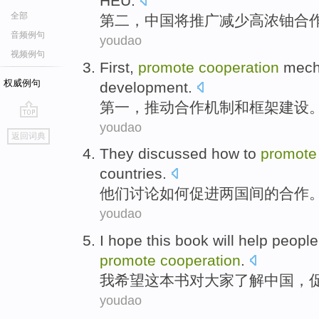
HEU
.
全部
第二
，
中国
将
推广
减少
高
浓铀
合
音频例句
youdao
视频例句
First
,
promote
cooperation
mech
权威例句
development
.
第一
，
推动
合作
机制
和
框架
建设
youdao
go
返回词典
top
They
discussed
how to
promote
countries
.
他们
讨论
如何
促进
两
国
间
的
合作
youdao
I
hope
this book
will help
people
promote
cooperation
.
我
希望
这本
书对
大家
了解
中国
，
youdao