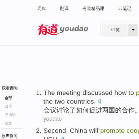
词典
翻译
有道精品课
云笔记
中英
有道 - 网易旗下搜索
双语例句
The meeting
discussed
how to
全部
the
two
countries
.
口语
会议
讨论了
如何
促进
两
国
的
合作
书面语
youdao
论文
Second
,
China
will
promote
coo
原声例句