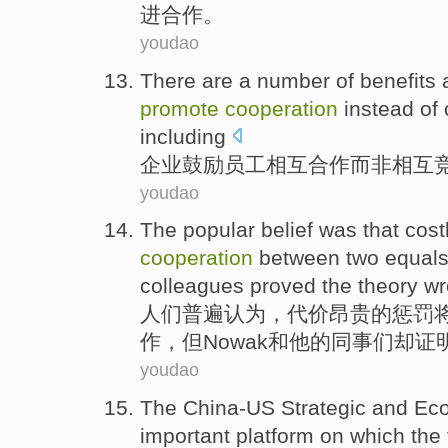
进
合作
。
youdao
There are a number of
benefits
a
promote
cooperation
instead
of
including
企业
鼓励
员工
相互合作
而
非相互
youdao
The popular
belief was that
cost
cooperation
between
two
equal
colleagues
proved
the
theory
wr
人们
普遍认为，
代价昂贵
的
惩罚
作
，
但
Nowak
和
他
的
同事们
却证
youdao
The
China-US
Strategic
and
Ec
important
platform
on which
the