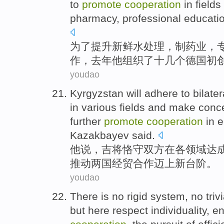
to
promote
cooperation
in
fields
pharmacy
,
professional
educati
为了
提升
新鲜
水
处理
，
制药业
，
作
，
去年
他
组织
了
十几个
德国
初
youdao
Kyrgyzstan
will
adhere
to
bilater
in
various
fields
and
make conce
further
promote
cooperation
in
e
Kazakbayev
said
.
他说
，
吉
将
恪守
双方
在
各
领域
达
推动
两国
经贸
合作
迈
上
新台阶。
youdao
There
is
no
rigid
system
, no
triv
but
here
respect
individuality
,
en