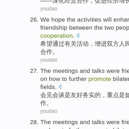
——
深化
经贸
合作
，
促进
经济
增
youdao
We hope
the
activities
will enha
friendship
between
the two peop
cooperation
.
希望
通过
有关活动
，
增进
双方
人
合作。
youdao
The
meetings
and
talks
were
fr
on
how to
further
promote
bilate
fields
.
会见
会谈
是
友好
务实
的，
重点
是
作
。
youdao
The
meetings
and
talks
were
fr