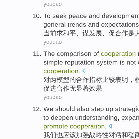
youdao
To seek
peace
and
developmen
general
trends
and expectations
当前
求
和平
、
谋发展
、
促
合作
是
youdao
The
comparison
of
cooperation
simple
reputation system
is
not
cooperation
.
对
两模型
的
合作
指标
比较
表明
，
促进
合作
无
显著效果
。
youdao
We
should
also
step up
strategi
to
deepen
understanding
,
expa
promote
cooperation
.
我们
也
应该
加强
战略性
对话
和
磋