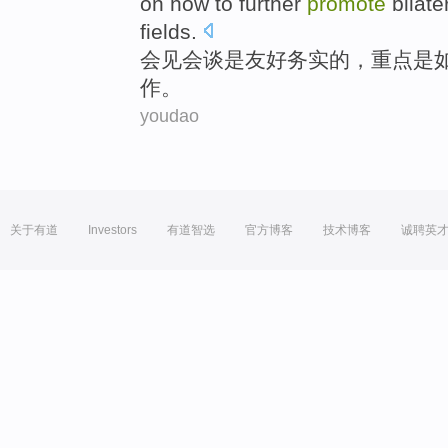
on
how to
further
promote
bilate
fields
.
会见
会谈
是
友好
务实
的，
重点
是
作
。
youdao
关于有道
Investors
有道智选
官方博客
技术博客
诚聘英