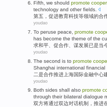
Fifth
,
we should
promote
cooper
technology
and
other
fields
.
第五
，
促进
教育
科技
等
领域
的
合
youdao
To peruse
peace
,
promote
coop
has become
the
theme
of
the
cu
求
和平
、
促
合作
、
谋
发展
已
是
当
youdao
The second
is
to
promote
coope
Shanghai
international
financial
二
是
合作
推进
上海
国际
金融
中心
youdao
Both sides
shall
also
promote
c
through
their bilateral
dialogue
双方
将
通过
双边
对话
机制
，
推进