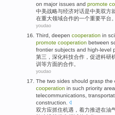
on
major
issues
and
promote
co
中美
战略
与
经济
对话
是
中美
双方
在
重大领域
合作
的
一个
重要
平台
youdao
Third
,
deepen
cooperation
in
sc
promote
cooperation
between
s
frontier
subjects
and
high-level
第三
，
深化
科技
合作
，
促进
科研
训
等方面的合作。
youdao
The two
sides
should
grasp
the
cooperation
in
such
priority
are
telecommunications
,
transportat
construction
.
双方
应
抓住
机遇
，
着力
推进
在
油