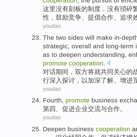
cooperation
,
the pursuit
of
effic
这里
没有
刻板
的
制度
，没有
琐碎
性
，
鼓励
竞争
、
提倡
合作
、
追求
youdao
The
two sides
will
make
in-dept
strategic
,
overall
and
long-term
as to
deepen
understanding
,
en
promote
cooperation
.
对话期间，
双方
将就
共同
关心
的
行
深入
探讨，
以
加深
了解
、
增进
youdao
Fourth
,
promote
business
exch
第四
、
促进
企业
交流
与
合作
。
youdao
Deepen
business
cooperation
a