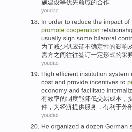
施
建设
等
优先
领域
的
合作
。
youdao
In order to
reduce
the
impact
of
promote
cooperation
relationshi
usually
sign
some
bilateral cont
为了
减少
供应链
不确定性
的
影响
需
方之间
往往
签订
一定
形式的采
youdao
High efficient
institution system
cost
and
provide
incentives
to
p
economy
and
facilitate
internali
有效率
的
制度
能
降低
交易
成本
，
件，为
经济
提供服务，
有利于
外
youdao
He
organized
a
dozen
German