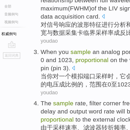
relationship between
full
wavele
全部
maximum(FWHM)
of
the
LIV
sig
音频例句
data
acquisition
card
.
视频例句
对
信号
响应
的
波形特征进行分析
宽与
数据
采集
卡
临界
采样
率
成反
权威例句
youdao
When
you
sample
an
analog
por
go
返回词典
top
0
and 1023,
proportional
on
the
pin
(
pin
3
).
当
你
对
一
个
模拟
端口
采样
时，
它
的
电压
成
比例
的，范围
在
0
至102
youdao
The
sample
rate
,
filter
corner
fr
delay
and
output
word
rate
will 
proportional
to the
external
cloc
由于
采样
速率
、
滤波器
转折
频率