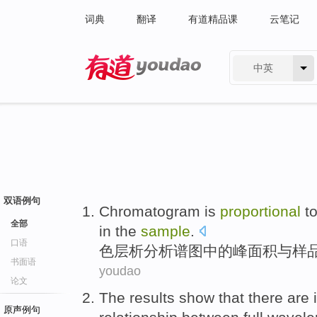
词典
翻译
有道精品课
云笔记
中英
有道 - 网易旗下搜索
双语例句
Chromatogram
is
proportional
t
全部
in
the
sample
.
口语
色层析分析谱
图中的峰面积与样
书面语
youdao
论文
The
results
show that there are
原声例句