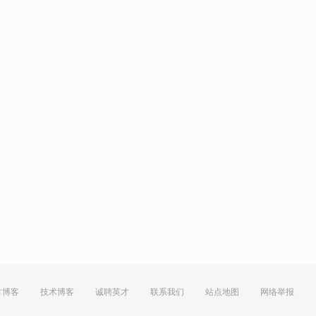
方博客
技术博客
诚聘英才
联系我们
站点地图
网络举报