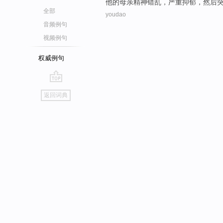
他
的
母亲
精神错乱，
严重
抑郁
，
然后
全部
youdao
音频例句
视频例句
权威例句
go
返回词典
top