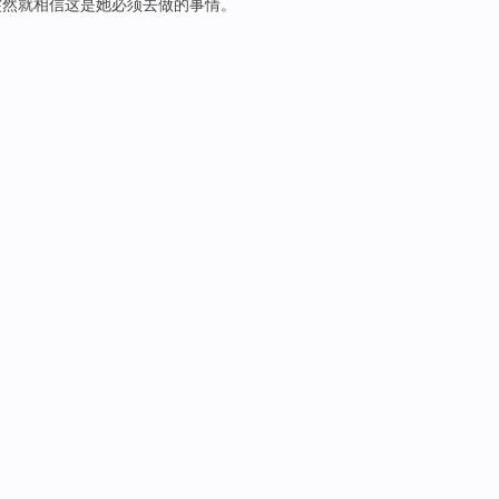
突然
就
相信
这
是
她
必须
去
做的
事情
。