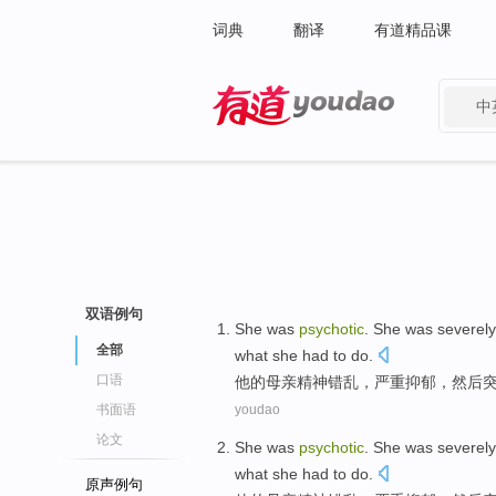
词典
翻译
有道精品课
中
有道 - 网易旗下搜索
双语例句
She
was
psychotic
. She was
severely
全部
what
she
had
to
do
.
口语
他
的
母亲
精神错乱，
严重
抑郁
，
然后
书面语
youdao
论文
She
was
psychotic
. She was
severely
what
she
had
to
do
.
原声例句