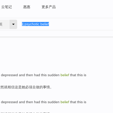
云笔记
惠惠
更多产品
英
depressed
and
then
had this sudden
belief
that
this
is
突然
就
相信
这
是
她
必须
去
做的
事情
。
depressed
and
then
had this sudden
belief
that
this
is