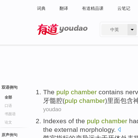
词典
翻译
有道精品课
云笔记
中英
有道 - 网易旗下搜索
双语例句
The
pulp
chamber
contains
ner
全部
牙
髓腔(
pulp
chamber
)里面
包含
口语
youdao
书面语
Indexes
of
the
pulp
chamber
had
论文
the
external
morphology.
原声例句