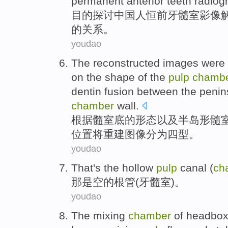
permanent
anterior
teeth
radiogr
目的
探讨
中国人
恒
前
牙
髓
室
影像
的
关系。
youdao
The
reconstructed
images
were
on the
shape
of the
pulp
chamb
dentin
fusion
between
the penins
chamber
wall
.
根据
髓
室
底
的
形态以及半岛
形
髓
位置
将
重建
图像
分为
四
型
。
youdao
That
's
the
hollow
pulp
canal
(
ch
那
是
空
的
根管
(
牙髓
室
)。
youdao
The
mixing
chamber
of
headbo