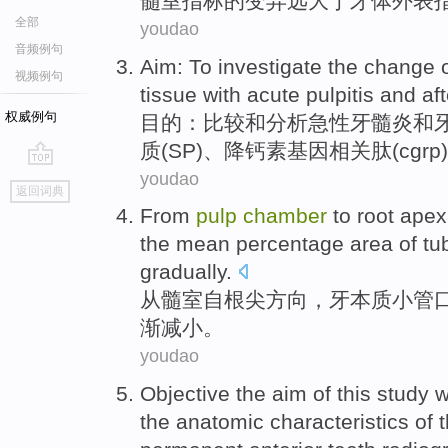
髓
室
指标
的
变异
远大
于
牙
体外
表
全部
youdao
音频例句
Aim
:
To
investigate
the
change
视频例句
tissue
with acute
pulpitis
and
aft
权威例句
目的
：比较
和
分析
急性
牙髓炎
和
质(
SP
)、降钙素基因相关肽(cgrp)
youdao
go
返回词典
top
From
pulp
chamber
to root
apex
the mean percentage
area
of tu
gradually
.
从
髓
室
自
根尖
方向，牙
本质
小管
渐
减小
。
youdao
Objective
the aim of
this study
w
the
anatomic
characteristics
of 