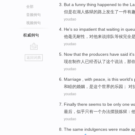
But
a
funny
thing
happened
to
the La
全部
但是
在
湖人
炼狱
的路上
发生了
一
件有
音频例句
youdao
视频例句
He
's
so impatient
that
waiting
in que
权威例句
他
毫无
耐性
，
对
他
来说
排队
等候
完全
youdao
go
Now
that the
producers
have
said it'
返回词典
top
现在
制作人
已经
否认了这个说法，
那
youdao
Marriage
,
with peace
,
is
this
world
's
和睦
的
婚姻
，
是
这个
世界
的
乐园
； 对
youdao
Finally
there seems to be
only
one
wa
最后
，
似乎
只有
一个
办法
摆脱
炼狱
：
youdao
The same indulgences were made app