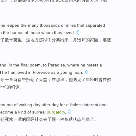
神曲
》，这部被
很多人
视为
有史以来
最
伟大的
诗篇
分为
《地
ons
leaped the
many thousands of
miles
that
separated
m
the
homes
of
those whom
they
loved
.
行
了
数千
英里
，
这
地方
炼狱
中
分离出来
，
并
毁坏
的
家园
，
那些
and
,
in
the final
poem
,
to
Paradise
,
where
he
meets
a
l
he had
loved
in
Florence
as
a
young man
.
最后
一章
诗篇中
抵达了
天堂
；
在那里
，他
遇见
了
年轻
时
曾
在
佛
ice
)
的
幻
像
。
trauma
of
waiting
day after day
for a
listless
international
 become
a
kind
of
surreal
purgatory
.
等待
死水一潭
的
国际
社会
去
干预
一种
炼狱状态的痛苦。