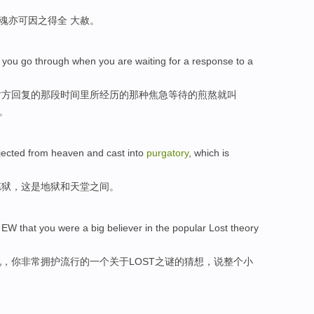
魂
亦可因之得全 大赦。
you go
through
when
you
are
waiting for
a
response
to a
对方
回复
的那段时间里所
经历
的那种焦急等待的
煎熬
就
叫
。
jected
from
heaven
and
cast
into
purgatory
,
which
is
炼狱
，
这
是
地狱
和
天堂
之间
。
n
EW
that
you were
a
big believer
in the
popular
Lost
theory
说，你非常拥护
流行
的
一个
关于
LOST
之谜
的
猜想，
说
整个
小