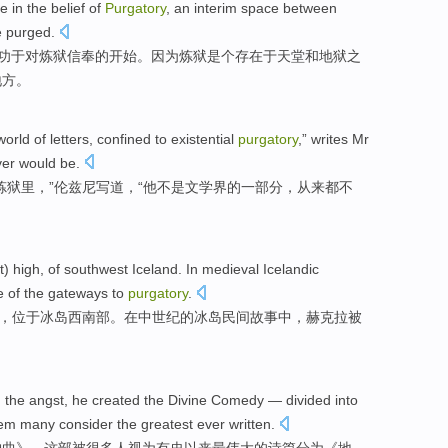
e in the belief
of
Purgatory
,
an
interim
space
between
e
purged
.
功于
对
炼狱
信奉
的
开始。因为炼狱是个存在
于天堂
和
地狱
之
地方
。
world
of
letters,
confined
to
existential
purgatory
,”
writes
Mr
er would be.
炼狱
里，”伦兹尼
写道
，“
他
不是
文学界
的
一部分
，从来都不
t
)
high
,
of southwest
Iceland
.
In
medieval
Icelandic
e
of
the
gateways
to
purgatory
.
)，位于
冰岛
西南部
。
在
中世纪
的
冰岛
民间故事中
，赫克拉
被
d
the angst
,
he
created
the Divine
Comedy
—
divided into
em
many
consider
the greatest
ever written.