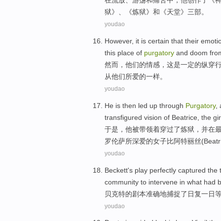
在流放
、
游荡
和
痛苦
中，
他
创作了
《
狱》、《
炼狱
》和《
天堂
》三部。
youdao
However
,
it
is
certain
that
their
emoti
this
place
of
purgatory
and
doom
fro
然而
，
他们
的
情感
，
这
是
一定
的纵穿
从
他们
所爱的一样。
youdao
He
is
then led
up through
Purgatory
,
transfigured
vision
of
Beatrice
,
the
gir
于是
，
他
被
带领着
穿过
了炼狱
，
并
在
罗伦萨
所深爱
的
女子
比阿特
丽
丝(
Beatr
youdao
Beckett
's
play
perfectly
captured
the 
community
to
intervene
in what had
贝克
特
的
剧本
准确地
捕捉
了
日复一日
youdao