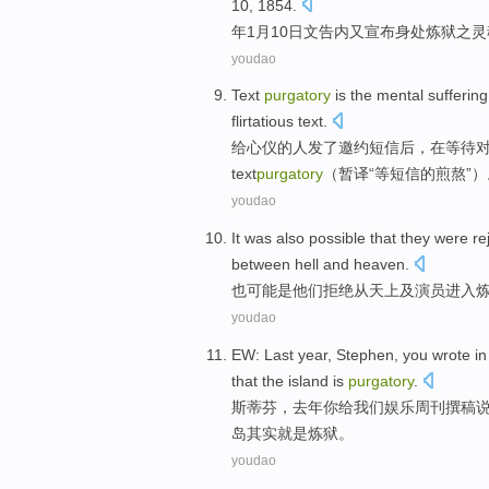
10
, 1854.
年
1
月10日文告内又宣布身处
炼狱
之
灵
youdao
Text
purgatory
is
the
mental
suffering
flirtatious
text
.
给心仪
的
人发了邀约短信后，在
等待
text
purgatory
（暂译“等短信的煎熬”）
youdao
It
was
also
possible that
they
were re
between
hell
and
heaven
.
也
可能
是
他们
拒绝
从
天上
及
演员
进入
youdao
EW:
Last year
,
Stephen
,
you
wrote i
that the
island
is
purgatory
.
斯蒂芬
，
去年
你
给我们娱乐
周刊
撰稿
岛
其实
就是
炼狱。
youdao