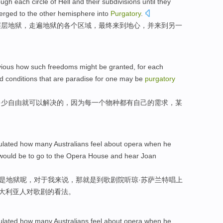
ough
each
circle of
Hell
and
their subdivisions
until they
rged to the other
hemisphere into
Purgatory
.
层层
地狱
，
走遍
地狱
的
各个
区域，最终来到地心，并来到另一
ious
how such
freedoms
might be
granted
,
for
each
nd conditions that are
paradise
for
one
may
be
purgatory
多少
自由
就
可以
解决的，
因为
每
一
个
物种
都
有
自己
的
需求
，某
ulated
how many
Australians
feel
about
opera
when
he
would
be
to go to
the
Opera
House and
hear
Joan
是
地狱
呢，
对于
我
来说，那
就是
到
歌剧院
听
琼
·苏萨
兰特
唱
上
大利亚人
对
歌剧
的
看法
。
ulated
how many
Australians
feel
about
opera
when
he