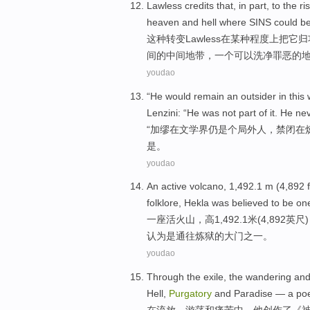
Lawless
credits
that,
in
part,
to the
ris
heaven
and
hell
where
SINS
could b
这种转变
Lawless
在
某种程度上把它
归
间
的
中间
地带，
一个
可以
洗
净
罪恶
的
youdao
“He would
remain
an outsider
in
this 
Lenzini
: “
He
was not
part of
it.
He
nev
“
加缪
在
文学界
仍
是个
局外人，
禁闭在
是。
youdao
An
active volcano
, 1,492
.1
m
(4,892
f
folklore
, Hekla
was
believed
to
be
on
一
座
活火山
，
高
1,492
.1
米
(4,892
英尺
认为
是
通往炼狱
的
大门
之一
。
youdao
Through
the exile, the
wandering
an
Hell,
Purgatory
and
Paradise
— a
po