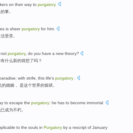
kers
on their way
to
purgatory
.
趣
的
事
。
ues
is
sheer
purgatory
for
him
.
是
活受罪。
s not
purgatory
,
do
you
have
a
new
theory?
你
有
什么
新的
猜想了吗？
paradise
; with strife, this
life
's
purgatory
.
抗的婚姻， 是这个
世界
的
炼狱
。
y to
escape the
purgatory
:
he
has
to become
immortal
.
他
已
成为
不朽
。
licable to the
souls
in
Purgatory
by a rescript
of
January