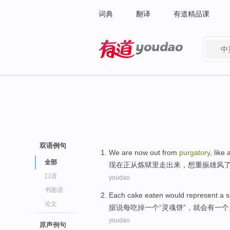
词典
翻译
有道精品课
中
有道 - 网易旗下搜索
双语例句
We
are
now
out
from
purgatory
,
like
a
全部
现在
正
从
炼狱
里走
出来
，
想
重振
雄风
口语
youdao
书面语
Each
cake
eaten
would
represent
a
s
论文
据说
每
吃掉
一
个“
灵魂
饼
”，
就会
有一个
youdao
原声例句