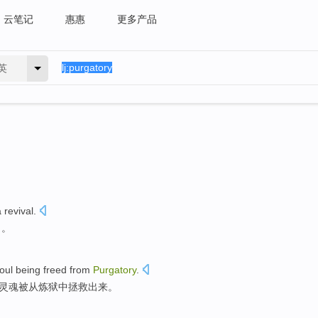
云笔记
惠惠
更多产品
英
 revival
.
了。
oul
being
freed
from
Purgatory
.
灵魂
被
从
炼狱
中拯救出来。