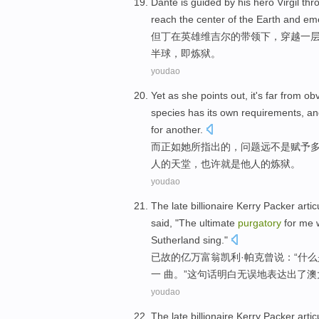
Dante
is
guided by his
hero
Virgil
thr
reach the center
of
the Earth
and
eme
但丁
在
英雄
维
吉尔
的带领下，
穿越
一
半球，即炼狱。
youdao
Yet
as
she
points out
, it's
far from
obv
species
has
its own
requirements
, a
for
another
.
而
正如
她
所
指出
的，问题
远
不是
赋予
人的
天堂
，
也许
就是
他人
的
炼狱
。
youdao
The late
billionaire
Kerry
Packer artic
said
, "The ultimate
purgatory
for
me
Sutherland
sing
."
已故
的
亿万富翁
凯利·
帕克
曾
说
：“
什么
一 曲。”
这
句话明白无误地表达出了
澳
youdao
The late
billionaire
Kerry
Packer artic