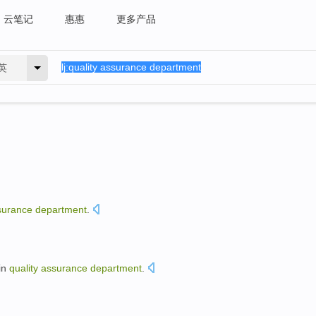
云笔记
惠惠
更多产品
英
surance
department
.
in
quality
assurance
department
.