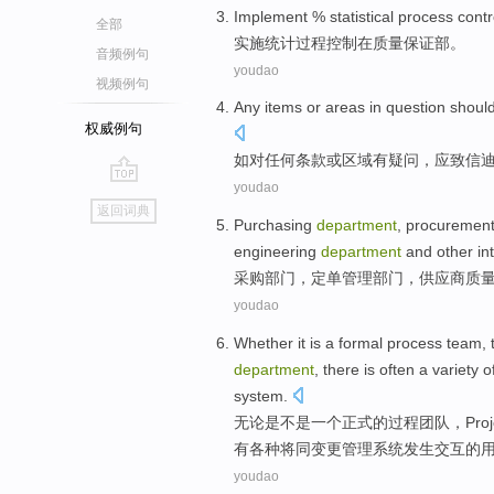
Implement
%
statistical
process
contr
全部
实施
统计
过程
控制
在
质量
保证
部
。
音频例句
youdao
视频例句
Any
items
or
areas
in
question
shoul
权威例句
如对
任何
条款
或
区域
有
疑问
，应致信
youdao
go
返回词典
top
Purchasing
department
,
procuremen
engineering
department
and
other
in
采购
部门
，
定单管理
部门，
供应商
质
youdao
Whether it
is
a
formal
process
team
,
department
,
there
is
often
a variety
o
system
.
无论是
不是
一个
正式
的
过程
团队
，
Proj
有
各种
将
同
变更
管理
系统
发生交互
的
youdao