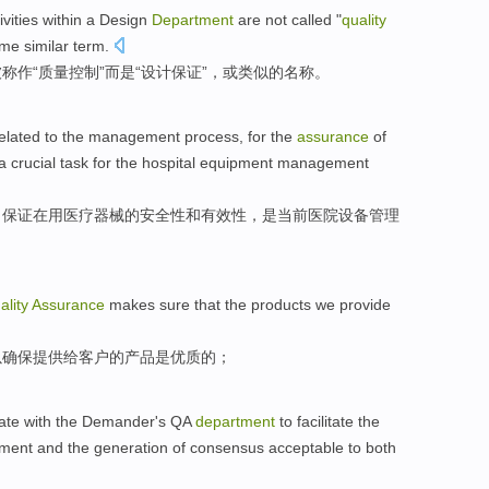
ivities
within a
Design
Department
are
not
called
"
quality
ome
similar
term.
被称作
“
质量
控制
”
而是
“设计
保证
”，
或
类似的名称。
elated
to the
management
process
,
for
the
assurance
of
a
crucial
task
for the
hospital
equipment
management
，
保证
在
用医疗器械
的
安全性
和
有效性
，
是
当前
医院
设备
管理
ality
Assurance
makes sure that
the
products
we
provide
以
确保
提供
给
客户
的
产品
是
优质
的；
ate with
the Demander's
QA
department
to
facilitate
the
ment
and
the
generation
of
consensus acceptable to
both