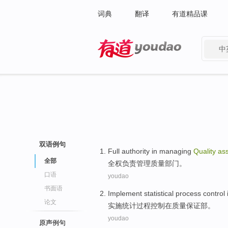
词典
翻译
有道精品课
中
有道 - 网易旗下搜索
双语例句
Full
authority in
managing
Quality
as
全部
全权
负责
管理
质量
部门
。
口语
youdao
书面语
Implement
statistical
process
control
论文
实施
统计
过程
控制
在
质量
保证
部
。
youdao
原声例句