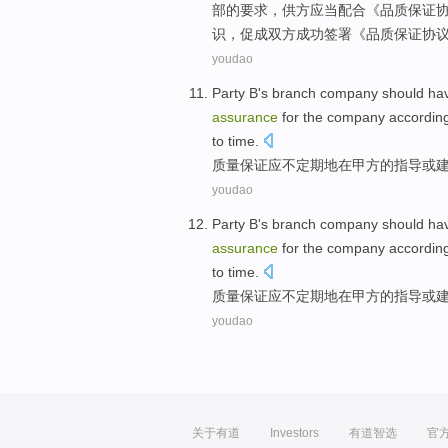
部
的
要求
，供方
应当
配合
《
品质
保证
识，促成双方成功签署《品质
保证
协
youdao
Party B
's branch company
should
ha
assurance
for the company accordin
to time.
质量
保证
应
不定期
地在
甲方
的
指导
或
youdao
Party B
's branch company
should
ha
assurance
for the company accordin
to time.
质量
保证
应
不定期
地在
甲方
的
指导
或
youdao
关于有道
Investors
有道智选
官