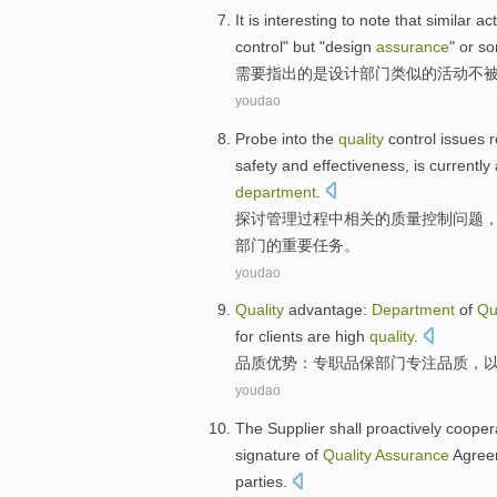
It
is
interesting
to note
that
similar
act
control
"
but
"
design
assurance
"
or
s
需要
指出的
是
设计
部门
类似
的
活动
不
youdao
Probe into
the
quality
control
issues
r
safety
and
effectiveness
,
is
currently
department
.
探讨
管理
过程
中
相关
的
质量
控制
问题
部门
的
重要
任务
。
youdao
Quality
advantage
:
Department
of
Qu
for
clients
are
high
quality
.
品质
优势
：专职品
保
部门
专注品质，
youdao
The Supplier
shall
proactively
cooper
signature
of
Quality
Assurance
Agree
parties
.