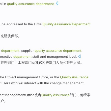
ol
in
quality
assurance
department
.
d be
addressed
to the
Dixie
Quality
Assurance
Department
.
迪克斯
质保
部。
t
department
,
supplier
quality
assurance
department
,
teractive
department
staff
and
management
level.
量
管理
部门，
工程
部门
及
其它
相关
部门
人员
和
管理
人员。
 the
Project
management
Office
,
or
the
Quality
Assurance
f
users who
will
interact
with the
change
management
ect
Management
Office
或者
Quality
Assurance
部门
，
都
经常
用户
。