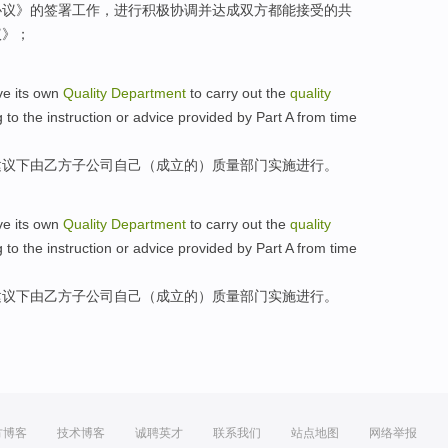
协议
》
的
签署
工作，进行
积极
协调
并
达成双方都能接受的共
议》；
ve
its own
Quality
Department
to
carry out
the
quality
g to
the
instruction
or
advice provided
by
Part A from time
建议
下
由
乙方
子公司
自己
（成立的）质量
部门
实施
进行。
ve
its own
Quality
Department
to
carry out
the
quality
g to
the
instruction
or
advice provided
by
Part A from time
建议
下
由
乙方
子公司
自己
（成立的）质量
部门
实施
进行。
方博客
技术博客
诚聘英才
联系我们
站点地图
网络举报