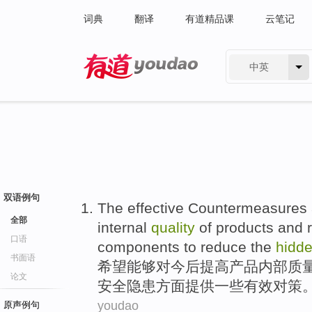
词典
翻译
有道精品课
云笔记
中英
有道 - 网易旗下搜索
双语例句
The
effective
Countermeasures
全部
internal
quality
of
products
and
口语
components
to
reduce
the
hidd
书面语
希望
能够对
今后
提高
产品
内部
质
论文
安全隐患方面提供一些
有效
对策
youdao
原声例句