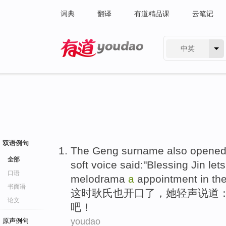
词典
翻译
有道精品课
云笔记
中英
有道 - 网易旗下搜索
双语例句
The
Geng surname
also
opened
全部
soft voice
said
:"
Blessing
Jin let
口语
melodrama
a
appointment in th
书面语
这时
耿氏
也
开口
了，
她
轻声
说道
：
论文
吧
！
youdao
原声例句