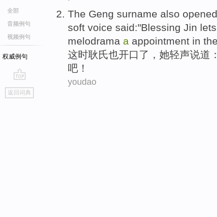
全部
The
Geng surname
also
opened
音频例句
soft voice
said
:"
Blessing
Jin let
视频例句
melodrama
a
appointment in th
这时
耿氏
也
开口
了，
她
轻声
说道
：
权威例句
吧
！
youdao
go
返回词典
top