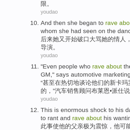
限。
youdao
And then
she
began to
rave
abo
whom she had
seen
on
the dan
后来
她
又
开始
破口大骂
她
的
情人
导演
。
youdao
"
Even
people
who
rave
about
th
GM
,"
says
automotive
marketin
“
甚至
在热切
地
谈论
他们
的
新
卡玛
的，”
汽车
销售
顾问
布莱恩
•派
仕
说
youdao
This
is enormous
shock
to
his
d
to
rant
and
rave
about
his
wanti
此事使
他
的
父亲
极为
震惊
，
他
可