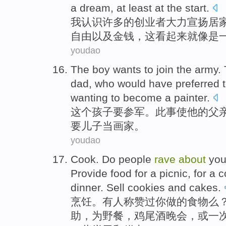
a
dream
,
at least at
the
start
.
我
认识
许多
的
创业者
大力
宣扬
居
自由
以及
金钱
，这
看起来
就像是
youdao
The
boy
wants
to
join the army
.
dad
, who
would have
preferred 
wanting to
become
a painter
.
这个
孩子
要
参军
。此事使
他
的
父
要儿子
当
画家
。
youdao
Cook
.
Do
people
rave
about
you
Provide
food
for
a picnic
,
for
a
c
dinner
.
Sell
cookies
and
cakes
.
烹饪
。
有人
称赞
过
你
做
的
食物
么
助，
为
野餐
，
鸡尾酒
晚会
，或
一