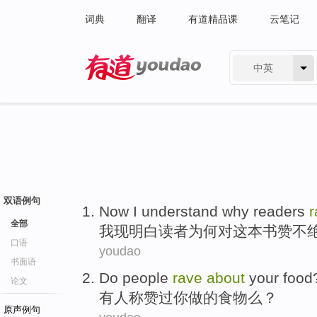
词典
翻译
有道精品课
云笔记
中英
有道 - 网易旗下搜索
双语例句
Now
I
understand
why
readers
r
全部
我
现
明白
读者
为何
对
这本
书
赞不
口语
youdao
书面语
Do
people
rave
about
your
food
论文
有人
称赞
过
你
做
的
食物
么？
原声例句