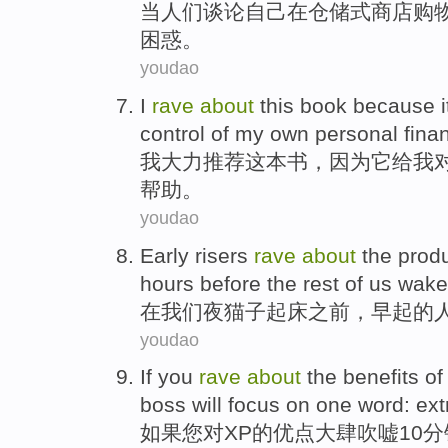
当
人们
谈论
自己
在
仓储式
商店购
困惑
。
youdao
I
rave
about
this book
because
i
control
of
my own
personal fina
我
大力
推荐
这本
书，
因为
它
给
我
帮助
。
youdao
Early
risers
rave
about
the produ
hours
before
the rest of
us
wake
在
我们
夜猫子
起床
之前
，
早起
的
youdao
If
you
rave
about
the
benefits
of
boss
will
focus on
one
word
:
ex
如果
您
对
XP
的
优点
大肆
吹嘘
10
分