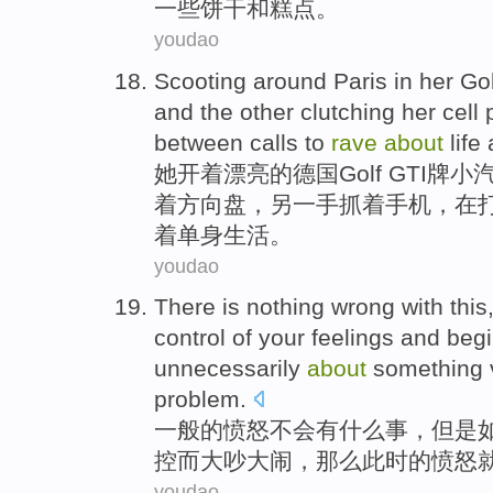
一些饼干
和
糕点
。
youdao
Scooting around
Paris
in
her
Go
and
the other
clutching
her
cell
between
calls
to
rave
about
life
她
开着漂亮的德国
Golf GTI
牌小
着
方向盘
，
另
一手
抓
着
手机
，在
着单身生活。
youdao
There is
nothing
wrong with this,
control
of
your
feelings
and
begi
unnecessarily
about
something
problem
.
一般的
愤怒
不会
有
什么
事，
但是
控
而
大吵大闹，那么此时
的
愤怒
youdao