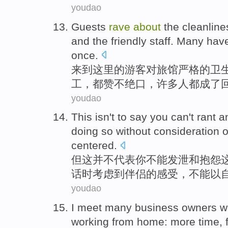
youdao
Guests
rave
about
the cleanline
and
the
friendly
staff
.
Many
hav
once.
来到这里的
游客
对
旅馆
严格的卫
工
，都
赞不绝口
，
许多人
都成了
youdao
This
isn't
to
say
you
can
't
rant
a
doing so without
consideration
o
centered
.
但
这
并不
代表
你
不能
发泄
和
抱怨
话时
考虑
到
伴侣
的
感受，不能以
youdao
I
meet
many
business owners 
working
from
home
:
more
time
,