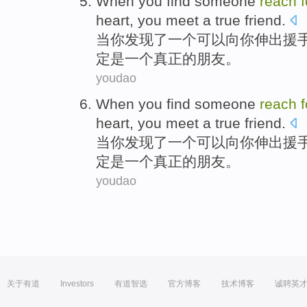
When
you
find
someone
reach
f
heart
,
you
meet
a
true
friend
.
当
你
发现
了
一
个可以
向
你
伸出援
定
是
一个
真正
的
朋友
。
youdao
When
you
find
someone
reach
f
heart
,
you
meet
a
true
friend
.
当
你
发现
了
一
个可以
向
你
伸出援
定
是
一个
真正
的
朋友
。
youdao
关于有道
Investors
有道智选
官方博客
技术博客
诚聘英