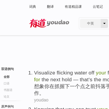
词典
翻译
有道精品课
云笔记
中英
有道 - 网易旗下搜索
双语例句
Visualize
flicking
water off
your
f
全部
for
the
next
hold
—
that
’s the
mo
口语
想象
你
在
抓
握
下一个
点之前
抖落
书面语
作
。
论文
youdao
原声例句