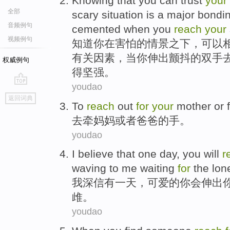
Knowing that
you
can
trust
your
全部
scary
situation
is
a
major
bondi
音频例句
cemented
when
you
reach
your
视频例句
知道
你
在
害怕
的
情景之下
，
可以
有关
因素
，
当
你
伸出
颤抖
的
双手
权威例句
得坚强。
youdao
go
返回词典
top
To
reach
out
for
your
mother
or
去
牵
妈妈
或者
爸爸
的
手
。
youdao
I
believe that
one
day
,
you
will
r
waving
to
me
waiting
for
the
lon
我
深信
有一
天
，可爱的
你
会
伸出
䧳。
youdao