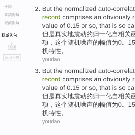
全部
But
the
normalized
auto-correlat
音频例句
record
comprises
an
obviously
视频例句
value
of 0.15 or
so
,
that
is
so ca
但是
真实
地
震动
的
归一化
自
相关
权威例句
项，这个随机噪声的
幅
值
为0。1
机特性。
go
返回词典
youdao
top
But
the
normalized
auto-correlat
record
comprises
an
obviously
value
of 0.15 or
so
,
that
is
so ca
但是
真实
地
震动
的
归一化
自
相关
项，这个随机噪声的
幅
值
为0。1
机特性。
youdao