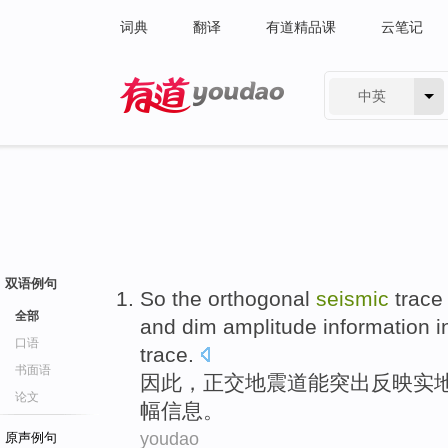
词典
翻译
有道精品课
云笔记
中英
有道 - 网易旗下搜索
双语例句
So
the orthogonal
seismic
trace
全部
and
dim
amplitude
information
i
口语
trace.
书面语
因此
，
正交
地震
道
能
突出
反映
实
论文
幅
信息
。
youdao
原声例句